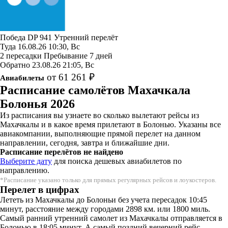
Победа
DP 941
Утренний перелёт
Туда
16.08.26
10:30, Вс
2 пересадки
Пребывание 7 дней
Обратно
23.08.26
21:05, Вс
от 61 261 ₽
Авиабилеты
Расписание самолётов Махачкала
Болонья 2026
Из расписания вы узнаете во сколько вылетают рейсы из
Махачкалы и в какое время прилетают в Болонью. Указаны все
авиакомпании, выполняющие прямой перелет на данном
направлении, сегодня, завтра и ближайшие дни.
Расписание перелётов не найдено
Выберите дату
для поиска дешевых авиабилетов по
направлению.
*Расписание указано только для прямых регулярных рейсов и лоукостеров.
Перелет в цифрах
Лететь из Махачкалы до Болоньи без учета пересадок 10:45
минут, расстояние между городами 2898 км. или 1800 миль.
Самый ранний утренний самолет из Махачкалы отправляется в
Болонью в 18:05 минут. А самый поздний вечерний рейс