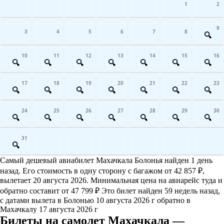
1
2
9
3
4
5
6
7
8
10
11
12
13
14
15
16
17
18
19
20
21
22
23
24
25
26
27
28
29
30
31
Самый дешевый авиабилет Махачкала Болонья найден 1 день
назад. Его стоимость в одну сторону с багажом от 42 857 ₽,
вылетает 20 августа 2026. Минимальная цена на авиарейс туда и
обратно составит от 47 799 ₽ Это билет найден 59 недель назад,
с датами вылета в Болонью 10 августа 2026 г обратно в
Махачкалу 17 августа 2026 г
Билеты на самолет Махачкала —