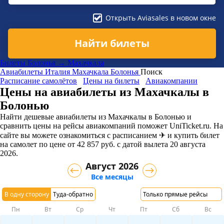
Открыть Aviasales в новом окне
Найти билеты
Билеты Болонья → Махачкала
Авиабилеты
Италия
Махачкала
Болонья
Поиск
Расписание самолётов
Цены на билеты
Авиакомпании
Цены на авиабилеты из Махачкалы в
Болонью
Найти дешевые авиабилеты из Махачкалы в Болонью и
сравнить цены на рейсы авиакомпаний поможет UniTicket.ru. На
сайте вы можете ознакомиться с расписанием ✈ и купить билет
на самолет
по цене
от
42 857
руб.
с датой вылета 20 августа
2026.
Август 2026
Все месяцы
В одну сторону
Туда-обратно
Только прямые рейсы
Пн
Вт
Ср
Чт
Пт
Сб
Вс