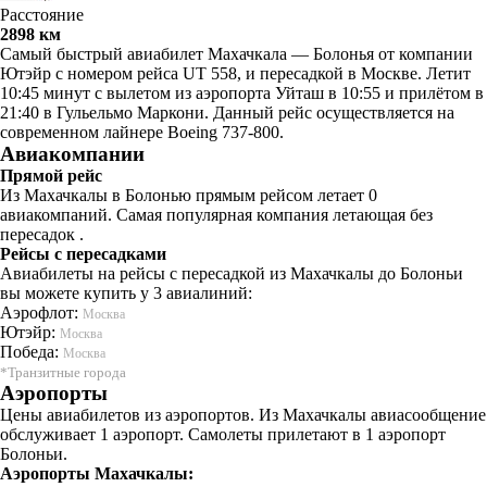
Расстояние
2898 км
Самый быстрый авиабилет Махачкала — Болонья от компании
Ютэйр с номером рейса UT 558, и пересадкой в Москве. Летит
10:45 минут с вылетом из аэропорта Уйташ в 10:55 и прилётом в
21:40 в Гульельмо Маркони. Данный рейс осуществляется на
современном лайнере Boeing 737-800.
Авиакомпании
Прямой рейс
Из Махачкалы в Болонью прямым рейсом летает 0
авиакомпаний. Самая популярная компания летающая без
пересадок .
Рейсы с пересадками
Авиабилеты на рейсы с пересадкой из Махачкалы до Болоньи
вы можете купить у 3 авиалиний:
Аэрофлот:
Москва
Ютэйр:
Москва
Победа:
Москва
*Транзитные города
Аэропорты
Цены авиабилетов из аэропортов. Из Махачкалы авиасообщение
обслуживает 1 аэропорт. Самолеты прилетают в 1 аэропорт
Болоньи.
Аэропорты Махачкалы: