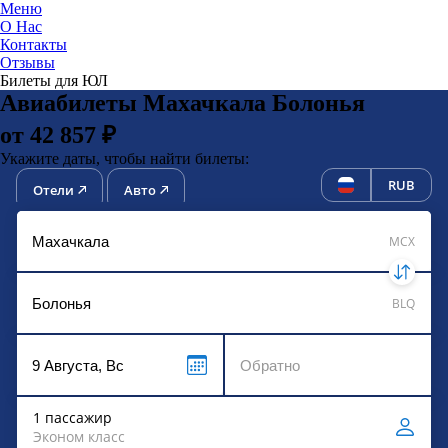
Меню
О Нас
Контакты
ЮниТи
Отзывы
Билеты для ЮЛ
Авиабилеты Махачкала Болонья
от 42 857 ₽
Укажите даты, чтобы найти билеты:
RUB
Отели
Авто
MCX
BLQ
1 пассажир
Эконом класс