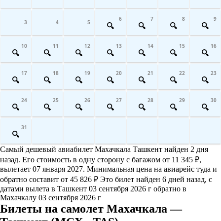
6
7
8
9
3
4
5
10
11
12
13
14
15
16
17
18
19
20
21
22
23
24
25
26
27
28
29
30
31
Самый дешевый авиабилет Махачкала Ташкент найден 2 дня
назад. Его стоимость в одну сторону с багажом от 11 345 ₽,
вылетает 07 января 2027. Минимальная цена на авиарейс туда и
обратно составит от 45 826 ₽ Это билет найден 6 дней назад, с
датами вылета в Ташкент 03 сентября 2026 г обратно в
Махачкалу 03 сентября 2026 г
Билеты на самолет Махачкала —