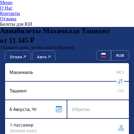
Меню
О Нас
Контакты
ЮниТи
Отзывы
Билеты для ЮЛ
Авиабилеты Махачкала Ташкент
от 11 345 ₽
Укажите даты, чтобы найти билеты:
RUB
Отели
Авто
MCX
TAS
1 пассажир
Эконом класс