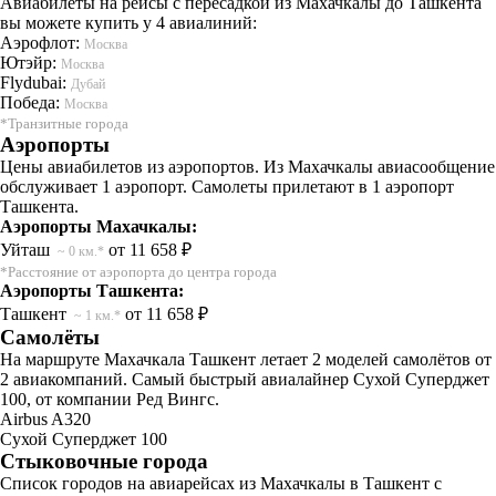
Авиабилеты на рейсы с пересадкой из Махачкалы до Ташкента
вы можете купить у 4 авиалиний:
Аэрофлот:
Москва
Ютэйр:
Москва
Flydubai:
Дубай
Победа:
Москва
*Транзитные города
Аэропорты
Цены авиабилетов из аэропортов. Из Махачкалы авиасообщение
обслуживает 1 аэропорт. Самолеты прилетают в 1 аэропорт
Ташкента.
Аэропорты Махачкалы:
Уйташ
от 11 658 ₽
~ 0 км.*
*Расстояние от аэропорта до центра города
Аэропорты Ташкента:
Ташкент
от 11 658 ₽
~ 1 км.*
Самолёты
На маршруте Махачкала Ташкент летает 2 моделей самолётов от
2 авиакомпаний. Самый быстрый авиалайнер Сухой Суперджет
100, от компании Ред Вингс.
Airbus A320
Сухой Суперджет 100
Стыковочные города
Список городов на авиарейсах из Махачкалы в Ташкент с