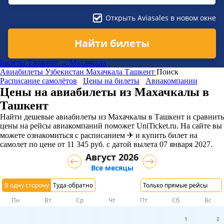
Открыть Aviasales в новом окне
Найти билеты
Билеты Ташкент → Махачкала
Авиабилеты
Узбекистан
Махачкала
Ташкент
Поиск
Расписание самолётов
Цены на билеты
Авиакомпании
Цены на авиабилеты из Махачкалы в
Ташкент
Найти дешевые авиабилеты из Махачкалы в Ташкент и сравнить
цены на рейсы авиакомпаний поможет UniTicket.ru. На сайте вы
можете ознакомиться с расписанием ✈ и купить билет на
самолет
по цене
от
11 345
руб.
с датой вылета 07 января 2027.
Август 2026
Все месяцы
В одну сторону
Туда-обратно
Только прямые рейсы
Пн
Вт
Ср
Чт
Пт
Сб
Вс
1
2