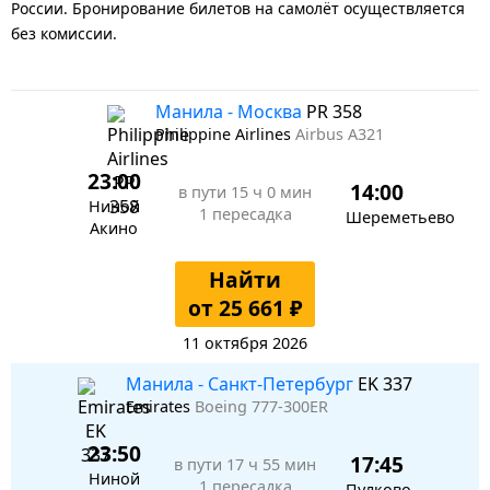
России. Бронирование билетов на самолёт осуществляется
без комиссии.
Манила - Москва
PR 358
Philippine Airlines
Airbus A321
23:00
14:00
в пути
15 ч 0 мин
Ниной
1 пересадка
Шереметьево
Акино
Найти
от 25 661 ₽
11 октября 2026
Манила - Санкт-Петербург
EK 337
Emirates
Boeing 777-300ER
23:50
17:45
в пути
17 ч 55 мин
Ниной
1 пересадка
Пулково