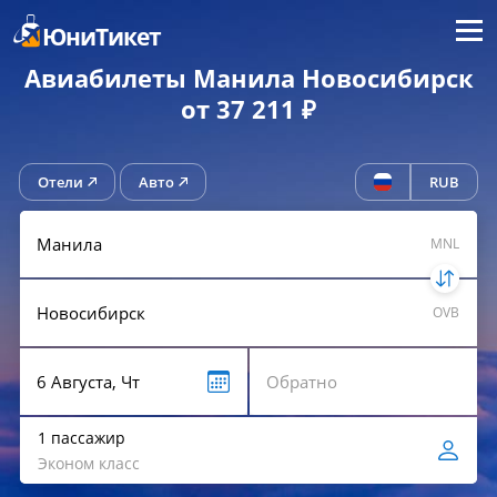
Меню
ЮниТикет
Авиабилеты Манила Новосибирск
от 37 211 ₽
Отели
Авто
RUB
MNL
OVB
1 пассажир
Эконом класс