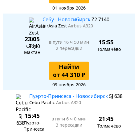
01 ноября 2026
Себу - Новосибирск
Z2 7140
AirAsia Zest
Airbus A320
23:05
15:55
в пути
16 ч 50 мин
Себу-
2 пересадки
Толмачёво
Мактан
Найти
от 44 310 ₽
09 ноября 2026
Пуэрто-Принсеса - Новосибирск
5J 638
Cebu Pacific
Airbus A320
15:45
21:45
в пути
6 ч 0 мин
Пуэрто-
3 пересадки
Толмачёво
Принсеса