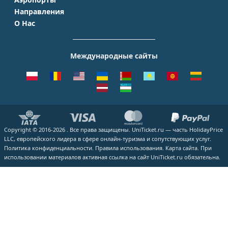
Аэрофлот
Турция
Симферополь
Направления
Домодедово
S7 Airlines
Таиланд
Краснодар
О Нас
Москва - Сочи
Шереметьево
Уральские авиалинии
Италия
Новосибирск
О Компании
Москва - Симферополь
Внуково
ЮТэйр
Франция
Екатеринбург
Контакты
Москва - Ереван
Жуковский
Международные сайты
Азимут
Германия
Уфа
Способы оплаты
Москва - Краснодар
Пулково
Emirates
Чехия
Казань
Помощь
Москва - Калининград
Кольцово
Turkish Airlines
Греция
ВСЕ ГОРОДА
Отзывы
Москва - Душанбе
Пашковский
Lufthansa
ВСЕ СТРАНЫ
Наши партнеры
Москва - Екатеринбург
Курумоч
ВСЕ АВИАКОМПАНИИ
Вакансии
Москва - Махачкала
ВСЕ АЭРОПОРТЫ
Copyright © 2016-2026 . Все права защищены. UniTicket.ru — часть HolidayPrice
Блог
ВСЕ НАПРАВЛЕНИЯ
LLC, европейского лидера в сфере онлайн-туризма и сопутствующих услуг.
Как купить билет
Политика конфиденциальности.
Правила использования.
Карта сайта.
При
использовании материалов активная ссылка на сайт UniTicket.ru обязательна.