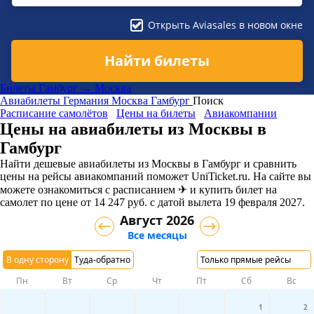
Открыть Aviasales в новом окне
Найти билеты
Билеты Гамбург → Москва
Авиабилеты
Германия
Москва
Гамбург
Поиск
Расписание самолётов
Цены на билеты
Авиакомпании
Цены на авиабилеты из Москвы в
Гамбург
Найти дешевые авиабилеты из Москвы в Гамбург и сравнить
цены на рейсы авиакомпаний поможет UniTicket.ru. На сайте вы
можете ознакомиться с расписанием ✈ и купить билет на
самолет
по цене
от
14 247
руб.
с датой вылета 19 февраля 2027.
Август 2026
Все месяцы
В одну сторону
Туда-обратно
Только прямые рейсы
Пн
Вт
Ср
Чт
Пт
Сб
Вс
1
2