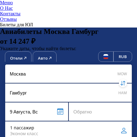
Меню
О Нас
Контакты
ЮниТи
Отзывы
Билеты для ЮЛ
Авиабилеты Москва Гамбург
от 14 247 ₽
Укажите даты, чтобы найти билеты:
RUB
Отели
Авто
MOW
HAM
1 пассажир
Эконом класс