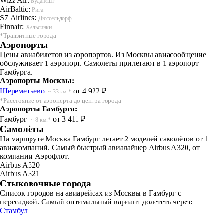
Wizz Air:
Будапешт
AirBaltic:
Рига
S7 Airlines:
Дюссельдорф
Finnair:
Хельсинки
*Транзитные города
Аэропорты
Цены авиабилетов из аэропортов. Из Москвы авиасообщение
обслуживает 1 аэропорт. Самолеты прилетают в 1 аэропорт
Гамбурга.
Аэропорты Москвы:
Шереметьево
от 4 922 ₽
~ 33 км.*
*Расстояние от аэропорта до центра города
Аэропорты Гамбурга:
Гамбург
от 3 411 ₽
~ 8 км.*
Самолёты
На маршруте Москва Гамбург летает 2 моделей самолётов от 1
авиакомпаний. Самый быстрый авиалайнер Airbus A320, от
компании Аэрофлот.
Airbus A320
Airbus A321
Стыковочные города
Список городов на авиарейсах из Москвы в Гамбург с
пересадкой. Самый оптимальный вариант долететь через:
Стамбул