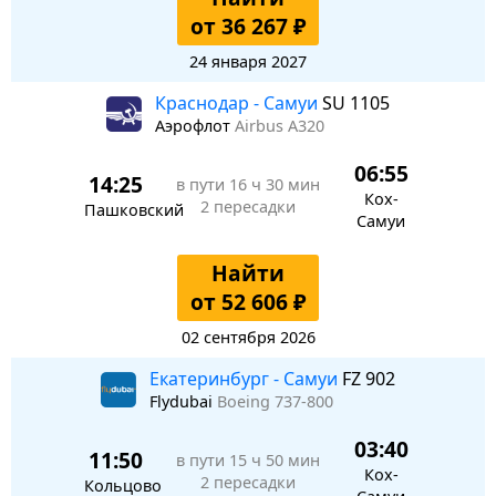
от 36 267 ₽
24 января 2027
Краснодар - Самуи
SU 1105
Аэрофлот
Airbus A320
06:55
14:25
в пути
16 ч 30 мин
Кох-
2 пересадки
Пашковский
Самуи
Найти
от 52 606 ₽
02 сентября 2026
Екатеринбург - Самуи
FZ 902
Flydubai
Boeing 737-800
03:40
11:50
в пути
15 ч 50 мин
Кох-
2 пересадки
Кольцово