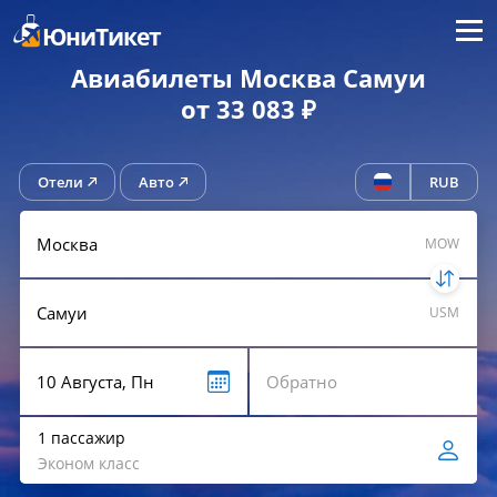
Меню
ЮниТикет
Авиабилеты Москва Самуи
от 33 083 ₽
Отели
Авто
RUB
MOW
USM
1 пассажир
Эконом класс