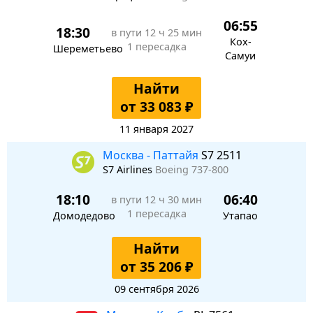
06:55
18:30
в пути
12 ч 25 мин
Кох-
1 пересадка
Шереметьево
Самуи
Найти
от 33 083 ₽
11 января 2027
Москва - Паттайя
S7 2511
S7 Airlines
Boeing 737-800
18:10
06:40
в пути
12 ч 30 мин
1 пересадка
Домодедово
Утапао
Найти
от 35 206 ₽
09 сентября 2026