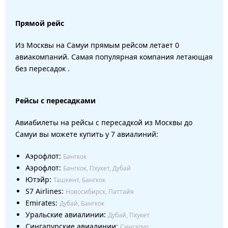
Прямой рейс
Из Москвы на Самуи прямым рейсом летает 0
авиакомпаний. Самая популярная компания летающая
без пересадок .
Рейсы с пересадками
Авиабилеты на рейсы с пересадкой из Москвы до
Самуи вы можете купить у 7 авиалиний:
Аэрофлот:
Бангкок
Аэрофлот:
Бангкок, Пхукет, Дубай
Ютэйр:
Ташкент, Бангкок
S7 Airlines:
Новосибирск, Паттайя
Emirates:
Дубай, Бангкок
Уральские авиалинии:
Дубай, Пхукет
Сингапурские авиалинии:
Сингапур