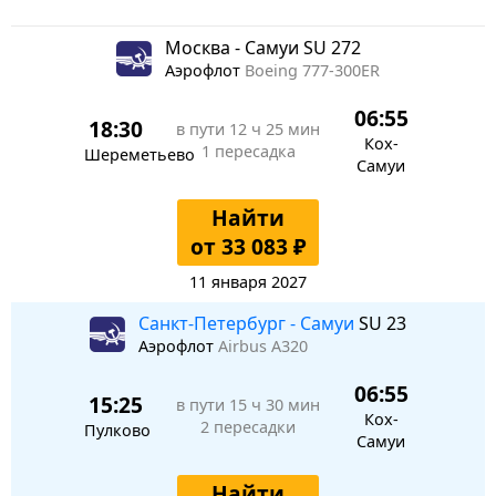
Москва - Самуи SU 272
Аэрофлот
Boeing 777-300ER
06:55
18:30
в пути
12 ч 25 мин
Кох-
1 пересадка
Шереметьево
Самуи
Найти
от 33 083 ₽
11 января 2027
Санкт-Петербург - Самуи
SU 23
Аэрофлот
Airbus A320
06:55
15:25
в пути
15 ч 30 мин
Кох-
2 пересадки
Пулково
Самуи
Найти