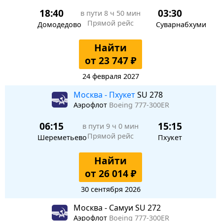
18:40
03:30
в пути
8 ч 50 мин
Прямой рейс
Домодедово
Суварнабхуми
Найти
от 23 747 ₽
24 февраля 2027
Москва - Пхукет
SU 278
Аэрофлот
Boeing 777-300ER
06:15
15:15
в пути
9 ч 0 мин
Прямой рейс
Шереметьево
Пхукет
Найти
от 26 014 ₽
30 сентября 2026
Москва - Самуи SU 272
Аэрофлот
Boeing 777-300ER