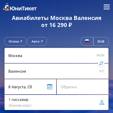
Меню
ЮниТикет
Авиабилеты Москва Валенсия
от 16 290 ₽
Отели
Авто
RUB
MOW
VLC
1 пассажир
Эконом класс