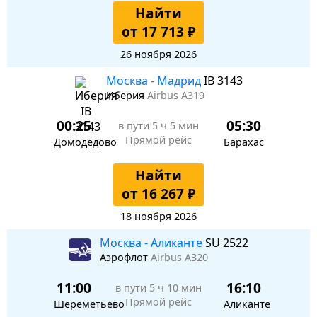
Найти
от 17 713 ₽
26 ноября 2026
Москва - Мадрид
IB 3143
Иберия
Airbus A319
00:25
05:30
в пути
5 ч 5 мин
Прямой рейс
Домодедово
Барахас
Найти
от 16 267 ₽
18 ноября 2026
Москва - Аликанте
SU 2522
Аэрофлот
Airbus A320
11:00
16:10
в пути
5 ч 10 мин
Прямой рейс
Шереметьево
Аликанте