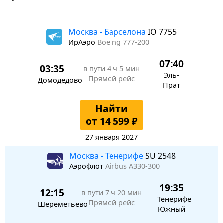
Москва - Барселона
IO 7755
ИрАэро
Boeing 777-200
07:40
03:35
в пути
4 ч 5 мин
Эль-
Прямой рейс
Домодедово
Прат
Найти
от 14 599 ₽
27 января 2027
Москва - Тенерифе
SU 2548
Аэрофлот
Airbus A330-300
19:35
12:15
в пути
7 ч 20 мин
Тенерифе
Прямой рейс
Шереметьево
Южный