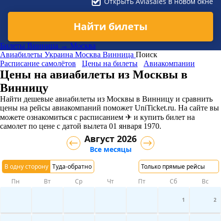
Открыть Aviasales в новом окне
Найти билеты
Билеты Винница → Москва
Авиабилеты
Украина
Москва
Винница
Поиск
Расписание самолётов
Цены на билеты
Авиакомпании
Цены на авиабилеты из Москвы в
Винницу
Найти дешевые авиабилеты из Москвы в Винницу и сравнить
цены на рейсы авиакомпаний поможет UniTicket.ru. На сайте вы
можете ознакомиться с расписанием ✈ и купить билет на
самолет
по цене с датой вылета 01 января 1970.
Август 2026
Все месяцы
В одну сторону
Туда-обратно
Только прямые рейсы
Пн
Вт
Ср
Чт
Пт
Сб
Вс
1
2