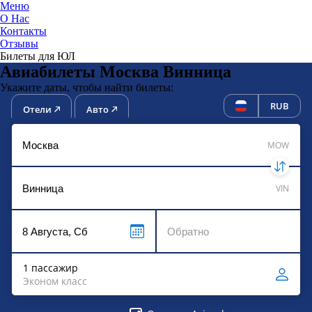
Меню
О Нас
Контакты
ЮниТи
Отзывы
Билеты для ЮЛ
Авиабилеты Москва Винница
Укажите даты, чтобы найти билеты:
RUB
Отели
Авто
MOW
VIN
1 пассажир
Эконом класс