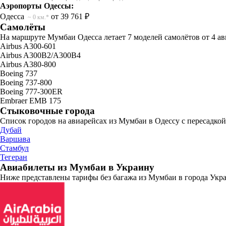
Аэропорты Одессы:
Одесса
от 39 761 ₽
~ 0 км.*
Самолёты
На маршруте Мумбаи Одесса летает 7 моделей самолётов от 4 а
Airbus A300-601
Airbus A300B2/A300B4
Airbus A380-800
Boeing 737
Boeing 737-800
Boeing 777-300ER
Embraer EMB 175
Стыковочные города
Список городов на авиарейсах из Мумбаи в Одессу с пересадкой
Дубай
Варшава
Стамбул
Тегеран
Авиабилеты из Мумбаи в Украину
Ниже представлены тарифы без багажа из Мумбаи в города Укра