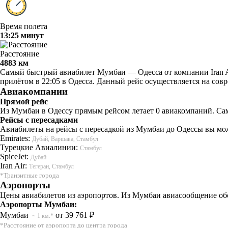
Время полета
13:25 минут
Расстояние
4883 км
Самый быстрый авиабилет Мумбаи — Одесса от компании Iran Air
прилётом в 22:05 в Одесса. Данный рейс осуществляется на со
Авиакомпании
Прямой рейс
Из Мумбаи в Одессу прямым рейсом летает 0 авиакомпаний. Сам
Рейсы с пересадками
Авиабилеты на рейсы с пересадкой из Мумбаи до Одессы вы мож
Emirates:
Дубай, Варшава, Стамбул
Турецкие Авиалинии:
Стамбул
SpiceJet:
Дубай
Iran Air:
Тегеран, Стамбул
*Транзитные города
Аэропорты
Цены авиабилетов из аэропортов. Из Мумбаи авиасообщение обс
Аэропорты Мумбаи:
Мумбаи
от 39 761 ₽
~ 1 км.*
*Расстояние от аэропорта до центра города