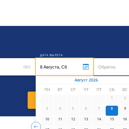
кет
ДАТА ВЫЛЕТА
ODS
Август 2026
ПН
ВТ
СР
ЧТ
ПТ
СБ
ВС
1
2
Найти билеты
3
4
5
6
7
8
9
10
11
12
13
14
15
16