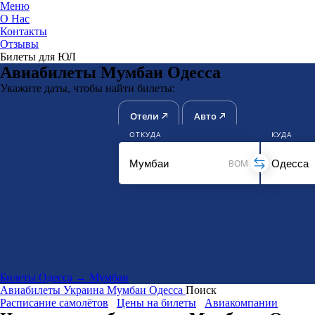
Меню
О Нас
Контакты
ЮниТи
Отзывы
Билеты для ЮЛ
Авиабилеты Мумбаи Одесса
Укажите даты, чтобы найти билеты:
Отели
Авто
ОТКУДА
КУДА
BOM
Билеты Одесса → Мумбаи
Авиабилеты
Украина
Мумбаи
Одесса
Поиск
Расписание самолётов
Цены на билеты
Авиакомпании