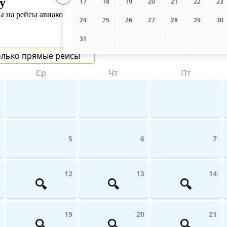
у
17
18
19
20
21
22
23
на рейсы авиакомпаний поможет UniTicket.ru. На сайте вы може
24
25
26
27
28
29
30
31
олько прямые рейсы
Ср
Чт
Пт
5
6
7
12
13
14
19
20
21