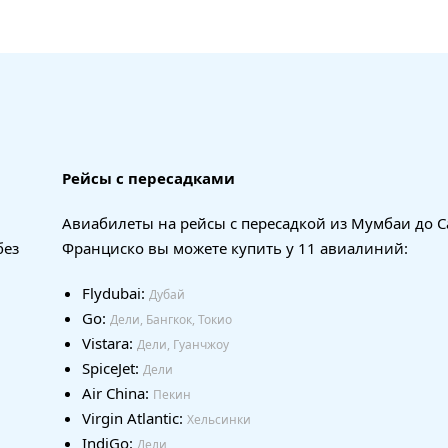
Рейсы с пересадками
Авиабилеты на рейсы с пересадкой из Мумбаи до С
без
Франциско вы можете купить у 11 авиалиний:
Flydubai:
Дубай
Go:
Дели, Бангкок, Токио
Vistara:
Дели, Гуанчжоу
SpiceJet:
Дели
Air China:
Пекин
Virgin Atlantic:
Хельсинки
IndiGo:
Дели