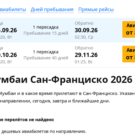
авиабилеты
Дней пребывания
Прямые рейсы
да
Обратно
Ав
1 пересадка
.09.26
30.09.26
от 
Пребывание 15 дней
20, Вт
02:30, Ср
да
Обратно
Ав
1 пересадка
.10.26
29.11.26
от 
Пребывание 40 дней
20, Вт
01:25, Вс
умбаи Сан-Франциско 2026
Мумбаи и в какое время прилетают в Сан-Франциско. Указан
аправлении, сегодня, завтра и ближайшие дни.
е перелётов не найдено
а дешевых авиабилетов по направлению.