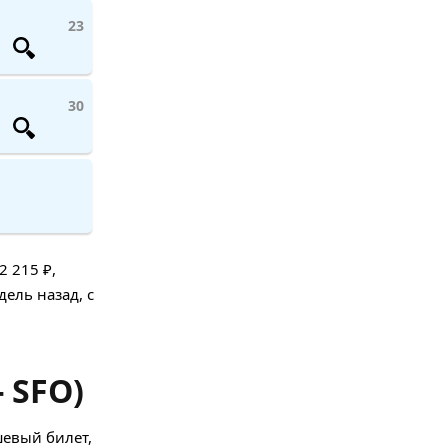
23
30
 215 ₽,
ель назад, с
 SFO)
шевый билет,