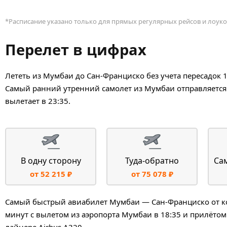
*Расписание указано только для прямых регулярных рейсов и лоуко
Перелет в цифрах
Лететь из Мумбаи до Сан-Франциско без учета пересадок 
Самый ранний утренний самолет из Мумбаи отправляется 
вылетает в 23:35.
В одну сторону
Туда-обратно
Са
от 52 215 ₽
от 75 078 ₽
Самый быстрый авиабилет Мумбаи — Сан-Франциско от ком
минут с вылетом из аэропорта Мумбаи в 18:35 и прилётом
лайнере Airbus A320.