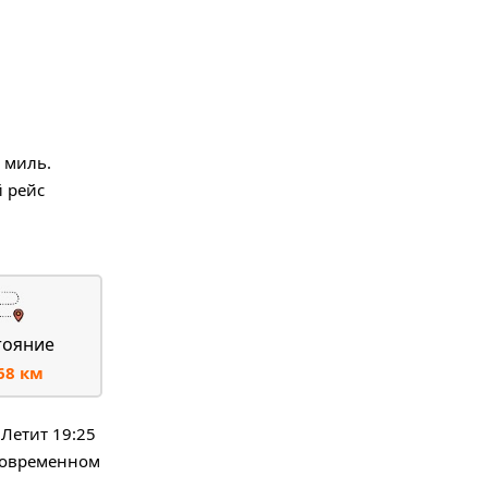
 миль.
 рейс
тояние
68 км
Летит 19:25
 современном