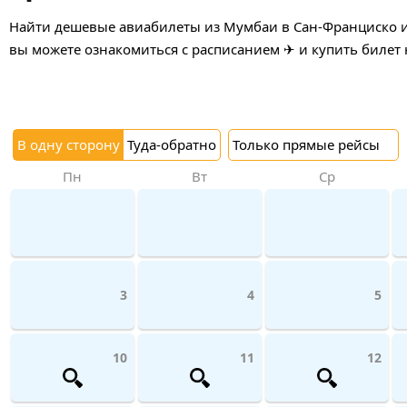
Найти дешевые авиабилеты из Мумбаи в Сан-Франциско и 
вы можете ознакомиться с расписанием ✈ и купить билет 
В одну сторону
Туда-обратно
Только прямые рейсы
Пн
Вт
Ср
3
4
5
10
11
12