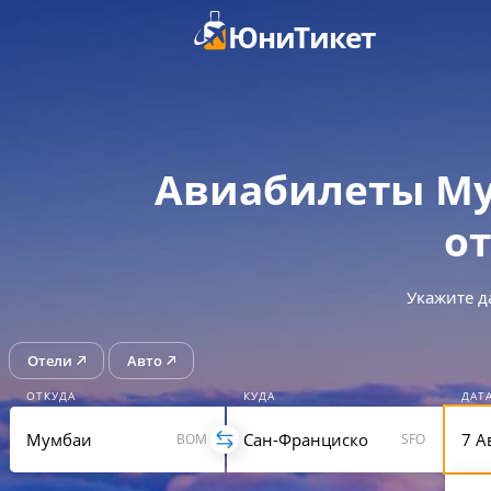
ЮниТикет
Авиабилеты Му
от
Укажите д
Отели
Авто
ОТКУДА
КУДА
ДАТ
BOM
SFO