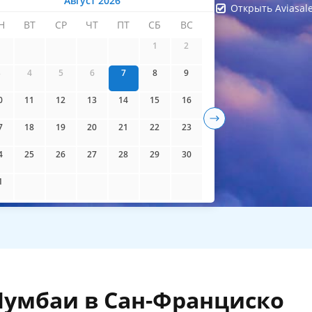
Август 2026
Открыть Aviasal
Н
ВТ
СР
ЧТ
ПТ
СБ
ВС
айти билеты
1
2
3
4
5
6
7
8
9
0
11
12
13
14
15
16
7
18
19
20
21
22
23
4
25
26
27
28
29
30
1
Мумбаи в Сан-Франциско