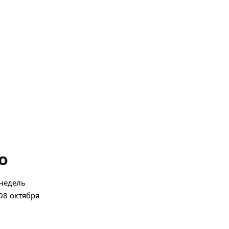
о
недель
08 октября