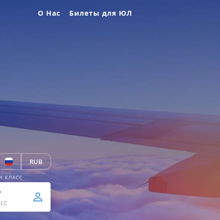
О Нас
Билеты для ЮЛ
RUB
И КЛАСС
р
сс