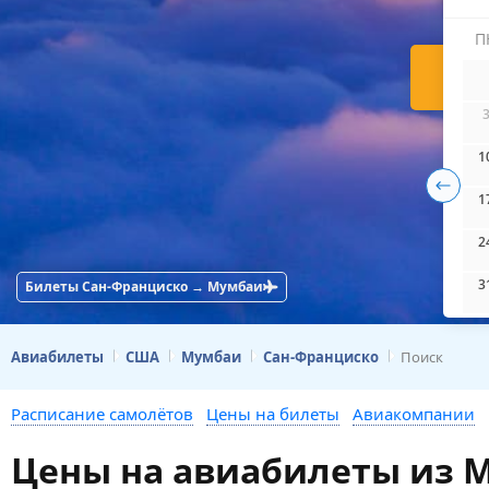
П
Н
1
1
2
3
Билеты Сан-Франциско → Мумбаи
Авиабилеты
США
Мумбаи
Сан-Франциско
Поиск
Расписание самолётов
Цены на билеты
Авиакомпании
Цены на авиабилеты из 