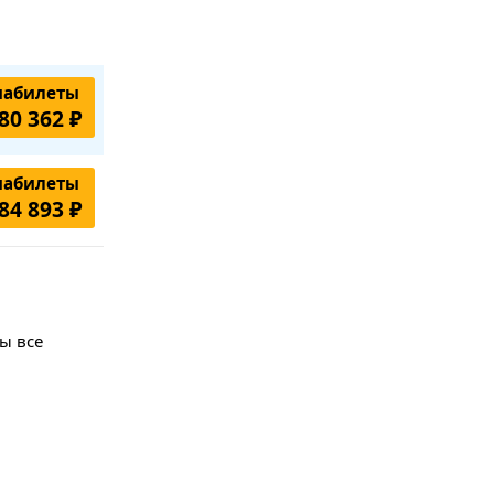
иабилеты
80 362 ₽
иабилеты
84 893 ₽
ы все