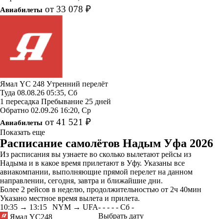
от 33 078 ₽
Авиабилеты
Ямал
YC 248
Утренний перелёт
Туда
08.08.26
05:35, Сб
1 пересадка
Пребывание 25 дней
Обратно
02.09.26
16:20, Ср
от 41 521 ₽
Авиабилеты
Показать еще
Расписание самолётов Надым Уфа 2026
Из расписания вы узнаете во сколько вылетают рейсы из
Надыма и в какое время прилетают в Уфу. Указаны все
авиакомпании, выполняющие прямой перелет на данном
направлении, сегодня, завтра и ближайшие дни.
Более 2 рейсов в неделю, продолжительностью от 2ч 40мин
Указано местное время вылета и прилета.
10:35
→
13:15
NYM → UFA
-
-
-
-
-
Сб
-
Выбрать дату
Ямал
YC248