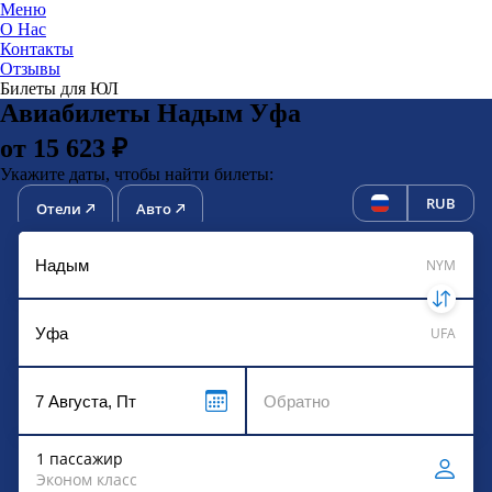
Меню
О Нас
Контакты
ЮниТи
Отзывы
Билеты для ЮЛ
Авиабилеты Надым Уфа
от 15 623 ₽
Укажите даты, чтобы найти билеты:
RUB
Отели
Авто
NYM
UFA
1 пассажир
Эконом класс