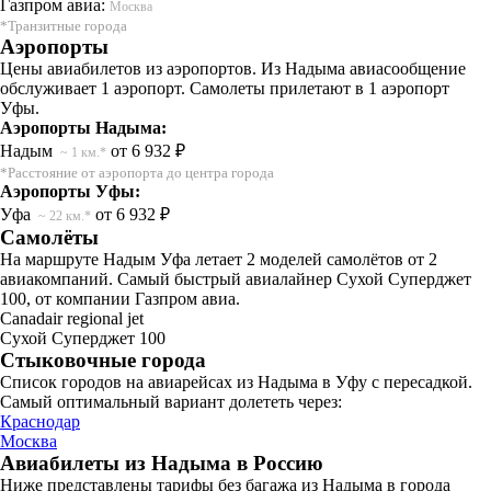
Газпром авиа:
Москва
*Транзитные города
Аэропорты
Цены авиабилетов из аэропортов. Из Надыма авиасообщение
обслуживает 1 аэропорт. Самолеты прилетают в 1 аэропорт
Уфы.
Аэропорты Надыма:
Надым
от 6 932 ₽
~ 1 км.*
*Расстояние от аэропорта до центра города
Аэропорты Уфы:
Уфа
от 6 932 ₽
~ 22 км.*
Самолёты
На маршруте Надым Уфа летает 2 моделей самолётов от 2
авиакомпаний. Самый быстрый авиалайнер Сухой Суперджет
100, от компании Газпром авиа.
Canadair regional jet
Сухой Суперджет 100
Стыковочные города
Список городов на авиарейсах из Надыма в Уфу с пересадкой.
Самый оптимальный вариант долететь через:
Краснодар
Москва
Авиабилеты из Надыма в Россию
Ниже представлены тарифы без багажа из Надыма в города