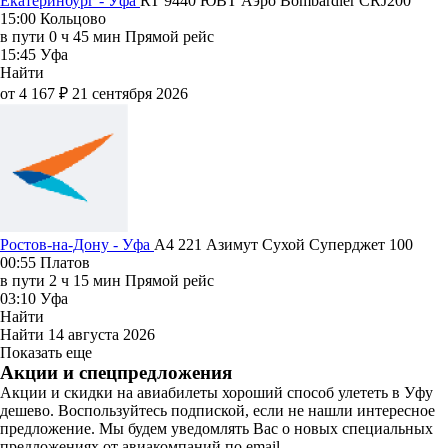
Екатеринбург - Уфа
RT 9440
ЮВТ Аэро
Bombardier CRJ200
15:00
Кольцово
в пути
0 ч 45 мин
Прямой рейс
15:45
Уфа
Найти
от 4 167 ₽
21 сентября 2026
Ростов-на-Дону - Уфа
A4 221
Азимут
Сухой Суперджет 100
00:55
Платов
в пути
2 ч 15 мин
Прямой рейс
03:10
Уфа
Найти
Найти
14 августа 2026
Показать еще
Акции и спецпредложения
Акции и скидки на авиабилеты хороший способ улететь в Уфу
дешево. Воспользуйтесь подпиской, если не нашли интересное
предложение. Мы будем уведомлять Вас о новых специальных
предложениях от авиакомпаний по email.