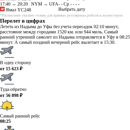
17:40
→
20:20
NYM → UFA
-
-
Ср
-
-
-
-
Выбрать дату
Ямал
YC248
*Расписание указано только для прямых регулярных рейсов и лоукостеров.
Перелет в цифрах
Лететь из Надыма до Уфы без учета пересадок 02:10 минут,
расстояние между городами 1520 км. или 944 миль. Самый
ранний утренний самолет из Надыма отправляется в Уфу в 08:25
минут. А самый поздний вечерний рейс вылетает в 15:30.
В одну сторону
от 15 623 ₽
Туда-обратно
от 56 898 ₽
Самый ранний рейс
08:25