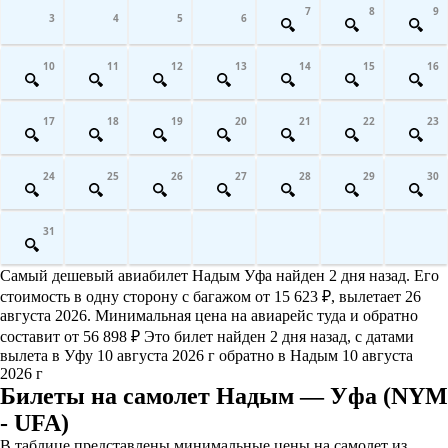
7
8
9
3
4
5
6
10
11
12
13
14
15
16
17
18
19
20
21
22
23
24
25
26
27
28
29
30
31
Самый дешевый авиабилет Надым Уфа найден 2 дня назад. Его
стоимость в одну сторону с багажом от 15 623 ₽, вылетает 26
августа 2026. Минимальная цена на авиарейс туда и обратно
составит от 56 898 ₽ Это билет найден 2 дня назад, с датами
вылета в Уфу 10 августа 2026 г обратно в Надым 10 августа
2026 г
Билеты на самолет Надым — Уфа (NYM
- UFA)
В таблице представлены минимальные цены на самолет из