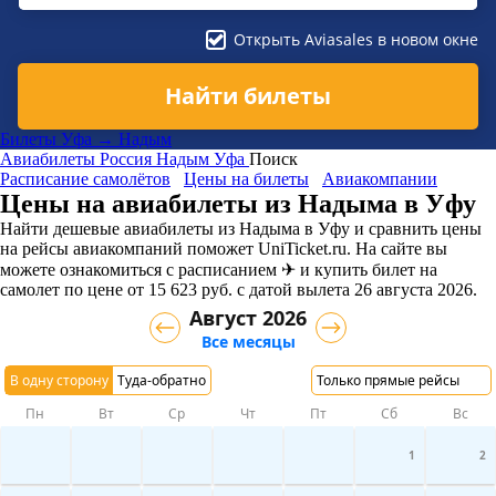
Открыть Aviasales в новом окне
Найти билеты
Билеты Уфа → Надым
Авиабилеты
Россия
Надым
Уфа
Поиск
Расписание самолётов
Цены на билеты
Авиакомпании
Цены на авиабилеты из Надыма в Уфу
Найти дешевые авиабилеты из Надыма в Уфу и сравнить цены
на рейсы авиакомпаний поможет UniTicket.ru. На сайте вы
можете ознакомиться с расписанием ✈ и купить билет на
самолет
по цене
от
15 623
руб.
с датой вылета 26 августа 2026.
Август 2026
Все месяцы
В одну сторону
Туда-обратно
Только прямые рейсы
Пн
Вт
Ср
Чт
Пт
Сб
Вс
1
2