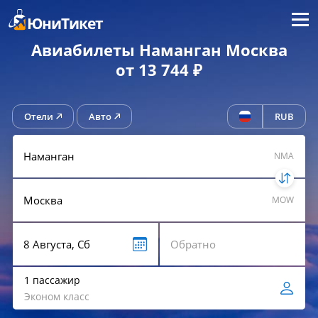
Меню
ЮниТикет
Авиабилеты Наманган Москва
от 13 744 ₽
Отели
Авто
RUB
NMA
MOW
1 пассажир
Эконом класс