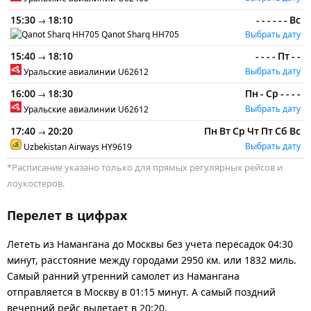
15:30
18:10
-
-
-
-
-
-
Вс
→
Qanot Sharq
HH705
Выбрать дату
15:40
18:10
-
-
-
-
Пт
-
-
→
Выбрать дату
Уральские авиалинии
U62612
16:00
18:30
Пн
-
Ср
-
-
-
-
→
Выбрать дату
Уральские авиалинии
U62612
17:40
20:20
Пн
Вт
Ср
Чт
Пт
Сб
Вс
→
Выбрать дату
Uzbekistan Airways
HY9619
*Расписание указано только для прямых регулярных рейсов и
лоукостеров.
Перелет в цифрах
Лететь из Намангана до Москвы без учета пересадок 04:30
минут, расстояние между городами 2950 км. или 1832 миль.
Самый ранний утренний самолет из Намангана
отправляется в Москву в 01:15 минут. А самый поздний
вечерний рейс вылетает в 20:20.