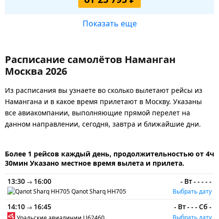
Показать еще
Расписание самолётов Наманган
Москва 2026
Из расписания вы узнаете во сколько вылетают рейсы из
Намангана и в какое время прилетают в Москву. Указаны
все авиакомпании, выполняющие прямой перелет на
данном направлении, сегодня, завтра и ближайшие дни.
Более 1 рейсов каждый день, продолжительностью от 4ч
30мин Указано местное время вылета и прилета.
13:30
16:00
-
Вт
-
-
-
-
-
→
Qanot Sharq
HH705
Выбрать дату
14:10
16:45
-
Вт
-
-
-
Сб
-
→
Выбрать дату
Уральские авиалинии
U62460