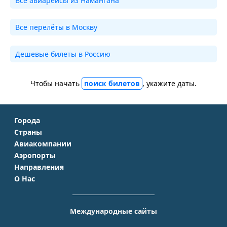
Все авиарейсы из Намангана
Все перелёты в Москву
Дешевые билеты в Россию
Чтобы начать
поиск билетов
, укажите даты.
Города
Страны
Москва
Авиакомпании
Крым
Санкт-Петербург
Аэропорты
Аэрофлот
Турция
Симферополь
Направления
Домодедово
S7 Airlines
Таиланд
Краснодар
О Нас
Москва - Сочи
Шереметьево
Уральские авиалинии
Италия
Новосибирск
О Компании
Москва - Симферополь
Внуково
ЮТэйр
Франция
Екатеринбург
Контакты
Москва - Ереван
Жуковский
Международные сайты
Азимут
Германия
Уфа
Способы оплаты
Москва - Краснодар
Пулково
Emirates