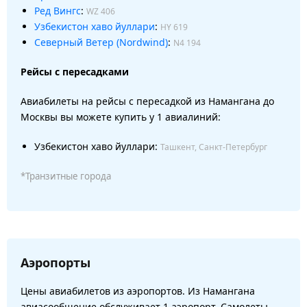
Ред Вингс
:
WZ 406
Узбекистон хаво йуллари
:
HY 619
Северный Ветер (Nordwind)
:
N4 194
Рейсы с пересадками
Авиабилеты на рейсы с пересадкой из Намангана до
Москвы вы можете купить у 1 авиалиний:
Узбекистон хаво йуллари:
Ташкент, Санкт-Петербург
*Транзитные города
Аэропорты
Цены авиабилетов из аэропортов. Из Намангана
авиасообщение обслуживает 1 аэропорт. Самолеты