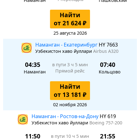
Наманган
Пашковский
Найти
от 21 624 ₽
25 августа 2026
Наманган - Екатеринбург
HY 7663
Узбекистон хаво йуллари
Airbus A320
04:35
07:40
в пути
3 ч 5 мин
Прямой рейс
Наманган
Кольцово
Найти
от 13 181 ₽
02 ноября 2026
Наманган - Ростов-на-Дону
HY 619
Узбекистон хаво йуллари
Boeing 757-200
11:50
21:55
в пути
10 ч 5 мин