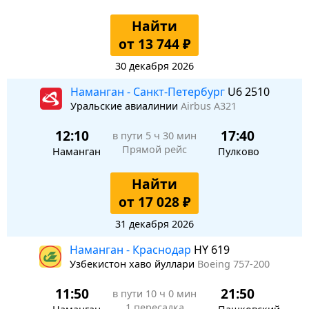
Найти
от 13 744 ₽
30 декабря 2026
Наманган - Санкт-Петербург
U6 2510
Уральские авиалинии
Airbus A321
12:10
17:40
в пути
5 ч 30 мин
Прямой рейс
Наманган
Пулково
Найти
от 17 028 ₽
31 декабря 2026
Наманган - Краснодар
HY 619
Узбекистон хаво йуллари
Boeing 757-200
11:50
21:50
в пути
10 ч 0 мин
1 пересадка