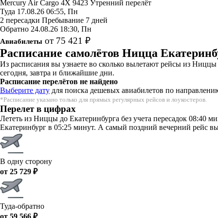
Mercury Air Cargo
4X 9423
Утренний перелёт
Туда
17.08.26
06:55, Пн
2 пересадки
Пребывание 7 дней
Обратно
24.08.26
18:30, Пн
от 75 421 ₽
Авиабилеты
Расписание самолётов Ницца Екатеринб
Из расписания вы узнаете во сколько вылетают рейсы из Ниццы
сегодня, завтра и ближайшие дни.
Расписание перелётов не найдено
Выберите дату
для поиска дешевых авиабилетов по направлени
*Расписание указано только для прямых регулярных рейсов и лоукостеров.
Перелет в цифрах
Лететь из Ниццы до Екатеринбурга без учета пересадок 08:40 м
Екатеринбург в 05:25 минут. А самый поздний вечерний рейс выл
В одну сторону
от 25 729 ₽
Туда-обратно
от 59 566 ₽