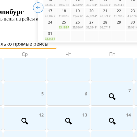
38,680 ₽
40,571 ₽
42,419 ₽
39,713 ₽
45,539 ₽
46,214 ₽
ринбург
17
18
19
20
21
22
23
41,182 ₽
41,002 ₽
39,473 ₽
42,026 ₽
42,021 ₽
41,782 ₽
43,239 
 цены на рейсы авиакомпаний поможет UniTicket.ru. На сайте в
24
25
26
27
28
29
30
33,188 ₽
35,556 ₽
35,034 ₽
36,074 ₽
35,921 
31
32,441 ₽
олько прямые рейсы
Ср
Чт
Пт
7
5
6
12
13
14