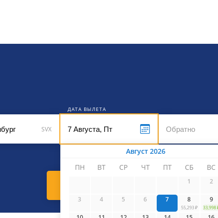
кет
ДАТА ВЫЛЕТА
SVX
Август 2026
ПН
ВТ
СР
ЧТ
ПТ
СБ
ВС
1
2
Найти билеты
3
4
5
6
7
8
9
55,293 ₽
33,998 
10
11
12
13
14
15
16