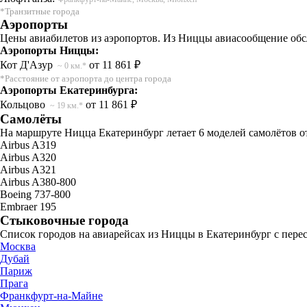
*Транзитные города
Аэропорты
Цены авиабилетов из аэропортов. Из Ниццы авиасообщение обсл
Аэропорты Ниццы:
Кот Д'Азур
от 11 861 ₽
~ 0 км.*
*Расстояние от аэропорта до центра города
Аэропорты Екатеринбурга:
Кольцово
от 11 861 ₽
~ 19 км.*
Самолёты
На маршруте Ницца Екатеринбург летает 6 моделей самолётов о
Airbus A319
Airbus A320
Airbus A321
Airbus A380-800
Boeing 737-800
Embraer 195
Стыковочные города
Список городов на авиарейсах из Ниццы в Екатеринбург с пере
Москва
Дубай
Париж
Прага
Франкфурт-на-Майне