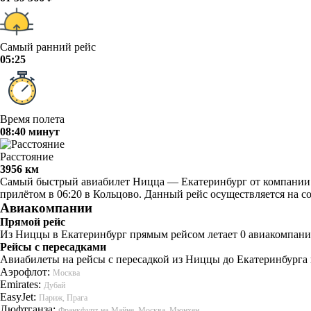
Самый ранний рейс
05:25
Время полета
08:40 минут
Расстояние
3956 км
Самый быстрый авиабилет Ницца — Екатеринбург от компании Аэ
прилётом в 06:20 в Кольцово. Данный рейс осуществляется на с
Авиакомпании
Прямой рейс
Из Ниццы в Екатеринбург прямым рейсом летает 0 авиакомпаний
Рейсы с пересадками
Авиабилеты на рейсы с пересадкой из Ниццы до Екатеринбурга 
Аэрофлот:
Москва
Emirates:
Дубай
EasyJet:
Париж, Прага
Люфтганза:
Франкфурт-на-Майне, Москва, Мюнхен