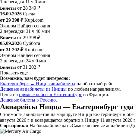
1 пересадка
11 ч 0 мин
Билеты
от 28 349 ₽
16.09.2026
Среда
от 29 398 ₽
Kupi.com
Эконом
Найден сегодня
2 пересадки
31 ч 40 мин
Билеты
от 29 398 ₽
05.09.2026
Суббота
от 31 202 ₽
Kupi.com
Эконом
Найден сегодня
2 пересадки
24 ч 0 мин
Билеты
от 31 202 ₽
Показать еще
Возможно, вам будет интересно:
Екатеринбург → Ницца авиабилеты
на обратный рейс.
Дешевые авиабилеты из Ниццы
по любым направлениям.
Цены на
прямые рейсы в Екатеринбург
из Франции.
Дешевые билеты в Россию
.
Авиарейсы Ницца — Екатеринбург туда 
Стоимость авиабилетов на маршруте Ницца Екатеринбург в обе с
августа 2026 г и возвращается обратно в Ниццу 11 августа 2026 
Сортировка:
На ближайшие даты
Самые дешевые авиабилеты
Д