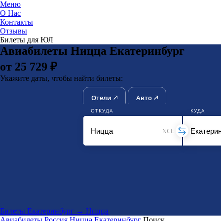
Меню
О Нас
Контакты
ЮниТи
Отзывы
Билеты для ЮЛ
Авиабилеты Ницца Екатеринбург
от 25 729 ₽
Укажите даты, чтобы найти билеты:
Отели
Авто
ОТКУДА
КУДА
NCE
Билеты Екатеринбург → Ницца
Авиабилеты
Россия
Ницца
Екатеринбург
Поиск