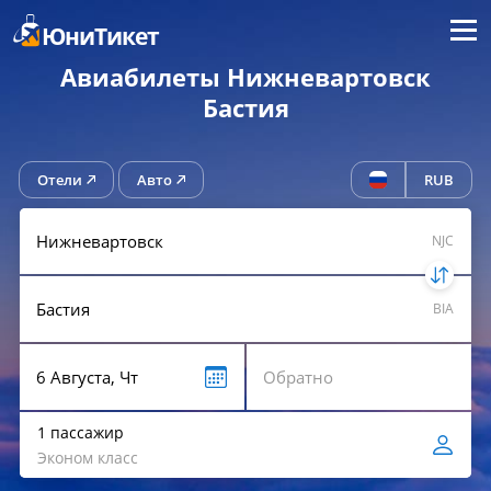
Меню
ЮниТикет
Авиабилеты Нижневартовск
Бастия
Отели
Авто
RUB
NJC
BIA
1 пассажир
Эконом класс