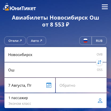
Меню
ЮниТикет
Авиабилеты Новосибирск Ош
от 8 553 ₽
Отели
Авто
RUB
OVB
OSS
1 пассажир
Эконом класс