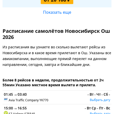
Показать еще
Расписание самолётов Новосибирск Ош
2026
Из расписания вы узнаете во сколько вылетают рейсы из
Новосибирска и в какое время прилетают в Ош. Указаны все
авиакомпании, выполняющие прямой перелет на данном
направлении, сегодня, завтра и ближайшие дни.
Более 8 рейсов в неделю, продолжительностью от 2ч
55мин Указано местное время вылета и прилета.
01:45
03:40
-
Вт
-
Чт
-
Сб
-
→
Выбрать дату
Avia Traffic Company
YK770
15:00
16:55
-
Вт
Ср
-
Пт
-
Вс
→
Выбрать дату
S7 Airlines
S75545