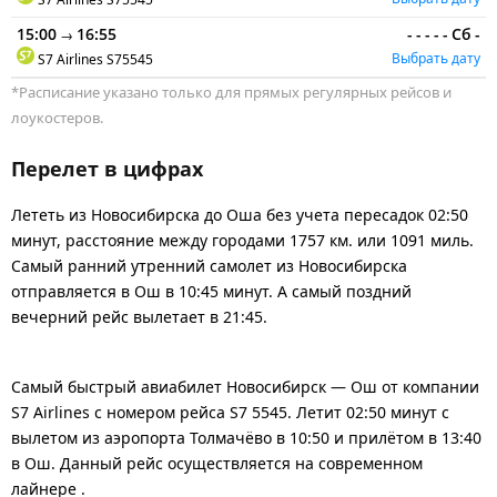
15:00
16:55
-
-
-
-
-
Сб
-
→
Выбрать дату
S7 Airlines
S75545
*Расписание указано только для прямых регулярных рейсов и
лоукостеров.
Перелет в цифрах
Лететь из Новосибирска до Оша без учета пересадок 02:50
минут, расстояние между городами 1757 км. или 1091 миль.
Самый ранний утренний самолет из Новосибирска
отправляется в Ош в 10:45 минут. А самый поздний
вечерний рейс вылетает в 21:45.
Самый быстрый авиабилет Новосибирск — Ош от компании
S7 Airlines с номером рейса S7 5545. Летит 02:50 минут с
вылетом из аэропорта Толмачёво в 10:50 и прилётом в 13:40
в Ош. Данный рейс осуществляется на современном
лайнере .