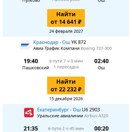
Пулково
Ош
Найти
от 14 641 ₽
24 февраля 2027
Краснодар - Ош
YK 872
Авиа Трафик Компани
Boeing 737-300
19:40
02:40
в пути
7 ч 0 мин
1 пересадка
Пашковский
Ош
Найти
от 22 232 ₽
15 декабря 2026
Екатеринбург - Ош
U6 2903
Уральские авиалинии
Airbus A320
21:35
00:20
в пути
2 ч 45 мин