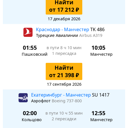
Найти
от 17 212 ₽
17 декабря 2026
Краснодар - Манчестер
TK 486
Турецкие Авиалинии
Airbus A319
01:55
10:05
в пути
8 ч 10 мин
1 пересадка
Пашковский
Манчестер
Найти
от 21 398 ₽
17 сентября 2026
Екатеринбург - Манчестер
SU 1417
Аэрофлот
Boeing 737-800
02:00
12:55
в пути
10 ч 55 мин
2 пересадки
Кольцово
Манчестер