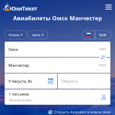
Меню
ЮниТикет
Авиабилеты Омск Манчестер
Отели
Авто
RUB
OMS
MAN
1 пассажир
Эконом класс
Открыть Aviasales в новом окне