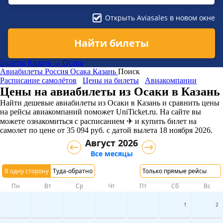
Открыть Aviasales в новом окне
Найти билеты
Билеты Казань → Осака
Авиабилеты
Россия
Осака
Казань
Поиск
Расписание самолётов
Цены на билеты
Авиакомпании
Цены на авиабилеты из Осаки в Казань
Найти дешевые авиабилеты из Осаки в Казань и сравнить цены
на рейсы авиакомпаний поможет UniTicket.ru. На сайте вы
можете ознакомиться с расписанием ✈ и купить билет на
самолет
по цене
от
35 094
руб.
с датой вылета 18 ноября 2026.
Август 2026
Все месяцы
В одну сторону
Туда-обратно
Только прямые рейсы
Пн
Вт
Ср
Чт
Пт
Сб
Вс
1
2