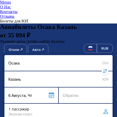
Меню
О Нас
Контакты
ЮниТи
Отзывы
Билеты для ЮЛ
Авиабилеты Осака Казань
от 35 094 ₽
Укажите даты, чтобы найти билеты:
RUB
Отели
Авто
OSA
KZN
1 пассажир
Эконом класс