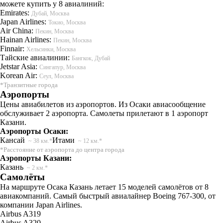
можете купить у 8 авиалиний:
Emirates:
Дубай, Москва
Japan Airlines:
Токио, Москва
Air China:
Пекин, Москва
Hainan Airlines:
Пекин, Москва
Finnair:
Хельсинки, Москва
Тайские авиалинии:
Бангкок, Дубай
Jetstar Asia:
Сингапур, Москва
Korean Air:
Сеул, Москва
*Транзитные города
Аэропорты
Цены авиабилетов из аэропортов. Из Осаки авиасообщение
обслуживает 2 аэропорта. Самолеты прилетают в 1 аэропорт
Казани.
Аэропорты Осаки:
Кансай
Итами
~ 38 км.*
~ 12 км.*
*Расстояние от аэропорта до центра города
Аэропорты Казани:
Казань
~ 2 км.*
Самолёты
На маршруте Осака Казань летает 15 моделей самолётов от 8
авиакомпаний. Самый быстрый авиалайнер Boeing 767-300, от
компании Japan Airlines.
Airbus A319
Airbus A320