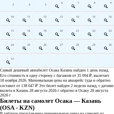
6
7
8
9
3
4
5
10
11
12
13
14
15
16
17
18
19
20
21
22
23
24
25
26
27
28
29
30
31
Самый дешевый авиабилет Осака Казань найден 1 день назад.
Его стоимость в одну сторону с багажом от 35 094 ₽, вылетает
18 ноября 2026. Минимальная цена на авиарейс туда и обратно
составит от 138 047 ₽ Это билет найден 2 недели назад, с датами
вылета в Казань 28 августа 2026 г обратно в Осаку 28 августа
2026 г
Билеты на самолет Осака — Казань
(OSA - KZN)
В таблице представлены минимальные цены на самолет из