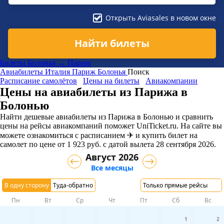
Открыть Aviasales в новом окне
Найти билеты
Билеты Болонья → Париж
Авиабилеты
Италия
Париж
Болонья
Поиск
Расписание самолётов
Цены на билеты
Авиакомпании
Цены на авиабилеты из Парижа в
Болонью
Найти дешевые авиабилеты из Парижа в Болонью и сравнить
цены на рейсы авиакомпаний поможет UniTicket.ru. На сайте вы
можете ознакомиться с расписанием ✈ и купить билет на
самолет
по цене
от
1 923
руб.
с датой вылета 28 сентября 2026.
Август 2026
Все месяцы
В одну сторону
Туда-обратно
Только прямые рейсы
Пн
Вт
Ср
Чт
Пт
Сб
Вс
1
2