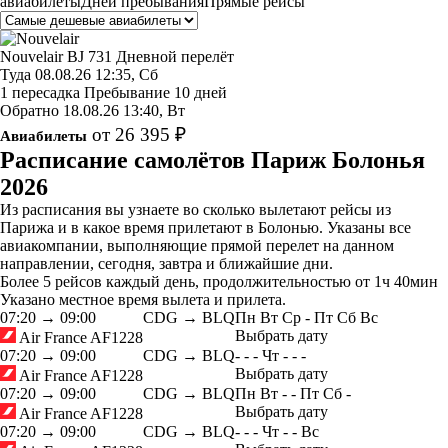
авиабилеты
Дней пребывания
Прямые рейсы
Nouvelair
BJ 731
Дневной перелёт
Туда
08.08.26
12:35, Сб
1 пересадка
Пребывание 10 дней
Обратно
18.08.26
13:40, Вт
от 26 395 ₽
Авиабилеты
Расписание самолётов Париж Болонья
2026
Из расписания вы узнаете во сколько вылетают рейсы из
Парижа и в какое время прилетают в Болонью. Указаны все
авиакомпании, выполняющие прямой перелет на данном
направлении, сегодня, завтра и ближайшие дни.
Более 5 рейсов каждый день, продолжительностью от 1ч 40мин
Указано местное время вылета и прилета.
07:20
→
09:00
CDG → BLQ
Пн
Вт
Ср
-
Пт
Сб
Вс
Выбрать дату
Air France
AF1228
07:20
→
09:00
CDG → BLQ
-
-
-
Чт
-
-
-
Выбрать дату
Air France
AF1228
07:20
→
09:00
CDG → BLQ
Пн
Вт
-
-
Пт
Сб
-
Выбрать дату
Air France
AF1228
07:20
→
09:00
CDG → BLQ
-
-
-
Чт
-
-
Вс