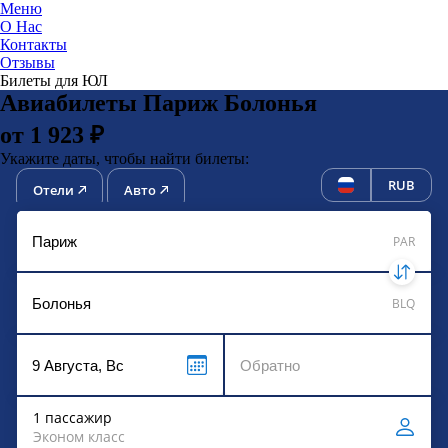
Меню
О Нас
Контакты
ЮниТи
Отзывы
Билеты для ЮЛ
Авиабилеты Париж Болонья
от 1 923 ₽
Укажите даты, чтобы найти билеты:
RUB
Отели
Авто
PAR
BLQ
1 пассажир
Эконом класс