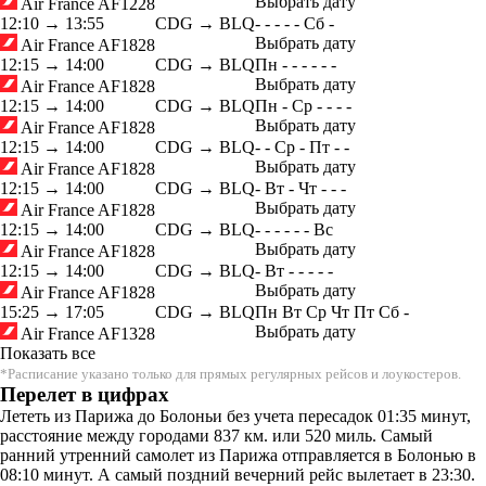
Выбрать дату
Air France
AF1228
12:10
→
13:55
CDG → BLQ
-
-
-
-
-
Сб
-
Выбрать дату
Air France
AF1828
12:15
→
14:00
CDG → BLQ
Пн
-
-
-
-
-
-
Выбрать дату
Air France
AF1828
12:15
→
14:00
CDG → BLQ
Пн
-
Ср
-
-
-
-
Выбрать дату
Air France
AF1828
12:15
→
14:00
CDG → BLQ
-
-
Ср
-
Пт
-
-
Выбрать дату
Air France
AF1828
12:15
→
14:00
CDG → BLQ
-
Вт
-
Чт
-
-
-
Выбрать дату
Air France
AF1828
12:15
→
14:00
CDG → BLQ
-
-
-
-
-
-
Вс
Выбрать дату
Air France
AF1828
12:15
→
14:00
CDG → BLQ
-
Вт
-
-
-
-
-
Выбрать дату
Air France
AF1828
15:25
→
17:05
CDG → BLQ
Пн
Вт
Ср
Чт
Пт
Сб
-
Выбрать дату
Air France
AF1328
Показать все
*Расписание указано только для прямых регулярных рейсов и лоукостеров.
Перелет в цифрах
Лететь из Парижа до Болоньи без учета пересадок 01:35 минут,
расстояние между городами 837 км. или 520 миль. Самый
ранний утренний самолет из Парижа отправляется в Болонью в
08:10 минут. А самый поздний вечерний рейс вылетает в 23:30.