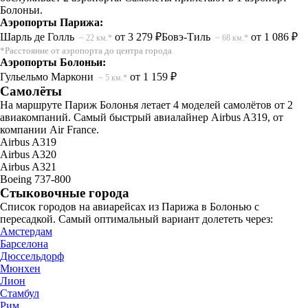
Болоньи.
Аэропорты Парижа:
Шарль де Голль
от 3 279 ₽
Бовэ-Тиль
от 1 086 ₽
~ 22 км.*
~ 68 км.*
*Расстояние от аэропорта до центра города
Аэропорты Болоньи:
Гульельмо Маркони
от 1 159 ₽
~ 5 км.*
Самолёты
На маршруте Париж Болонья летает 4 моделей самолётов от 2
авиакомпаний. Самый быстрый авиалайнер Airbus A319, от
компании Air France.
Airbus A319
Airbus A320
Airbus A321
Boeing 737-800
Стыковочные города
Список городов на авиарейсах из Парижа в Болонью с
пересадкой. Самый оптимальный вариант долететь через:
Амстердам
Барселона
Дюссельдорф
Мюнхен
Лион
Стамбул
Рим