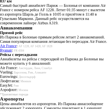
837 км
Самый быстрый авиабилет Париж — Болонья от компании Air
France с номером рейса AF 1228. Летит 01:35 минут с вылетом
из аэропорта Шарль де Голль в 10:05 и прилётом в 11:40 в
Гульельмо Маркони. Данный рейс осуществляется на
современном лайнере Airbus A319.
Авиакомпании
Прямой рейс
Из Парижа в Болонью прямым рейсом летает 2 авиакомпаний.
Самая популярная компания летающая без пересадок Air France.
Air France
:
AF 1228, AF 1428, AF 1828
Ryanair
:
FR 4304
Рейсы с пересадками
Авиабилеты на рейсы с пересадкой из Парижа до Болоньи вы
можете купить у 6 авиалиний:
Air France:
Амстердам, Лион, Стамбул
Vueling:
Барселона, Рим, Аликанте
Eurowings:
Дюссельдорф
Люфтганза:
Мюнхен
EasyJet:
Рим
Аэрофлот:
Москва
*Транзитные города
Аэропорты
Цены авиабилетов из аэропортов. Из Парижа авиасообщение
обслуживает 2 аэропорта. Самолеты прилетают в 1 аэропорт