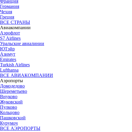
Франция
Германия
Чехия
Греция
ВСЕ СТРАНЫ
Авиакомпании
Аэрофлот
S7 Airlines
Уральские авиалинии
ЮТэйр
Азимут
Emirates
Turkish Airlines
Lufthansa
ВСЕ АВИАКОМПАНИИ
Аэропорты
Домодедово
Шереметьево
Внуково
Жуковский
Пулково
Кольцово
Пашковский
Курумоч
ВСЕ АЭРОПОРТЫ