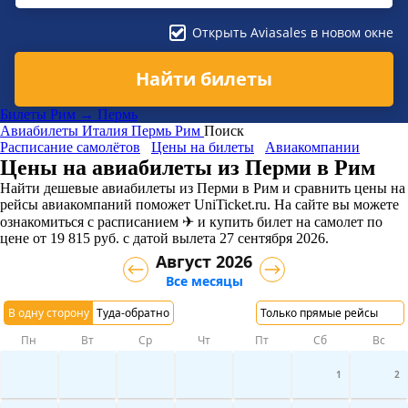
Открыть Aviasales в новом окне
Найти билеты
Билеты Рим → Пермь
Авиабилеты
Италия
Пермь
Рим
Поиск
Расписание самолётов
Цены на билеты
Авиакомпании
Цены на авиабилеты из Перми в Рим
Найти дешевые авиабилеты из Перми в Рим и сравнить цены на
рейсы авиакомпаний поможет UniTicket.ru. На сайте вы можете
ознакомиться с расписанием ✈ и купить билет на самолет
по
цене
от
19 815
руб.
с датой вылета 27 сентября 2026.
Август 2026
Все месяцы
В одну сторону
Туда-обратно
Только прямые рейсы
Пн
Вт
Ср
Чт
Пт
Сб
Вс
1
2