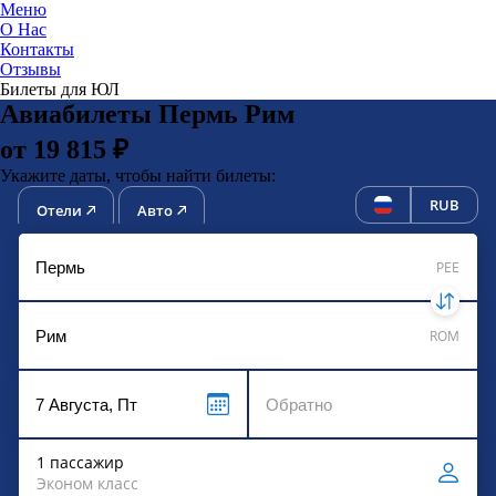
Меню
О Нас
Контакты
ЮниТи
Отзывы
Билеты для ЮЛ
Авиабилеты Пермь Рим
от 19 815 ₽
Укажите даты, чтобы найти билеты:
RUB
Отели
Авто
PEE
ROM
1 пассажир
Эконом класс