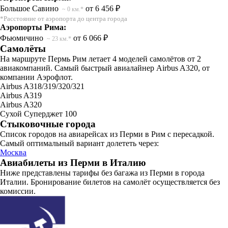
Большое Савино
от 6 456 ₽
~ 0 км.*
*Расстояние от аэропорта до центра города
Аэропорты Рима:
Фьюмичино
от 6 066 ₽
~ 23 км.*
Самолёты
На маршруте Пермь Рим летает 4 моделей самолётов от 2
авиакомпаний. Самый быстрый авиалайнер Airbus A320, от
компании Аэрофлот.
Airbus A318/319/320/321
Airbus A319
Airbus A320
Сухой Суперджет 100
Стыковочные города
Список городов на авиарейсах из Перми в Рим с пересадкой.
Самый оптимальный вариант долететь через:
Москва
Авиабилеты из Перми в Италию
Ниже представлены тарифы без багажа из Перми в города
Италии. Бронирование билетов на самолёт осуществляется без
комиссии.