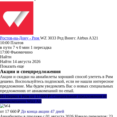
Ростов-на-Дону - Рим
WZ 3033
Ред Вингс
Airbus A321
10:00
Платов
в пути
7 ч 0 мин
1 пересадка
17:00
Фьюмичино
Найти
Найти
14 августа 2026
Показать еще
Акции и спецпредложения
Акции и скидки на авиабилеты хороший способ улететь в Рим
дешево. Воспользуйтесь подпиской, если не нашли интересное
предложение. Мы будем уведомлять Вас о новых специальных
предложениях от авиакомпаний по email.
Из Перми в Рим от 17 660 ₽! Специальные предложения от
авиакомпании Wizz Air
от 17 660 ₽
До конца акции 47 дней
Авиабилеты в продаже с 01 августа 2026
Начало перелетов: 23