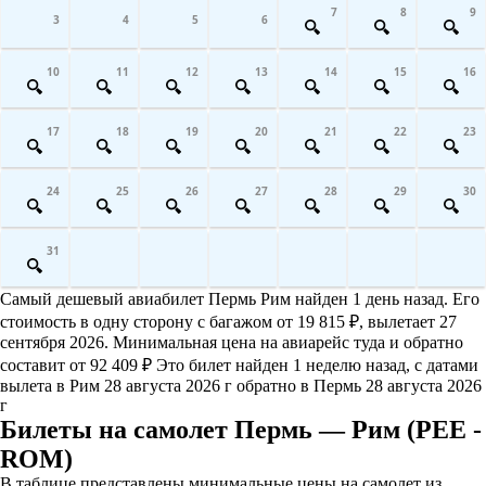
7
8
9
3
4
5
6
10
11
12
13
14
15
16
17
18
19
20
21
22
23
24
25
26
27
28
29
30
31
Самый дешевый авиабилет Пермь Рим найден 1 день назад. Его
стоимость в одну сторону с багажом от 19 815 ₽, вылетает 27
сентября 2026. Минимальная цена на авиарейс туда и обратно
составит от 92 409 ₽ Это билет найден 1 неделю назад, с датами
вылета в Рим 28 августа 2026 г обратно в Пермь 28 августа 2026
г
Билеты на самолет Пермь — Рим (PEE -
ROM)
В таблице представлены минимальные цены на самолет из