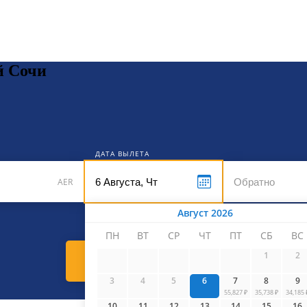
кет
й Сочи
ДАТА ВЫЛЕТА
AER
Август 2026
ПН
ВТ
СР
ЧТ
ПТ
СБ
ВС
1
2
Найти билеты
3
4
5
6
7
8
9
55,827 ₽
35,738 ₽
34,185 
10
11
12
13
14
15
16