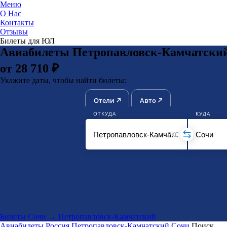
Меню
О Нас
Контакты
ЮниТи
Отзывы
Билеты для ЮЛ
Авиабилеты Петропавловск-Камчатски
от 28 710 ₽
Укажите даты, чтобы найти билеты:
Отели
Авто
ОТКУДА
КУДА
PKC
Билеты Сочи → Петропавловск-Камчатский
Авиабилеты
Россия
Петропавловск-Камчатский
Сочи
Поиск