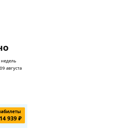
но
 недель
09 августа
иабилеты
14 939 ₽