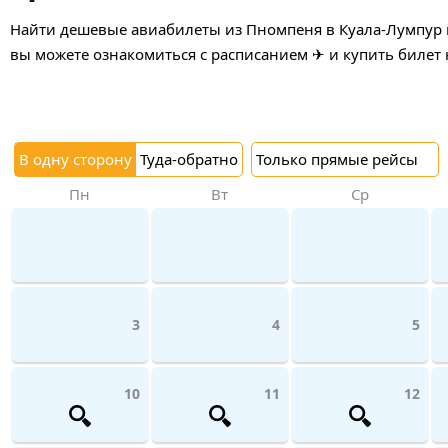
Найти дешевые авиабилеты из Пномпеня в Куала-Лумпур и
вы можете ознакомиться с расписанием ✈ и купить билет 
В одну сторону
Туда-обратно
Только прямые рейсы
Пн
Вт
Ср
3
4
5
10
11
12