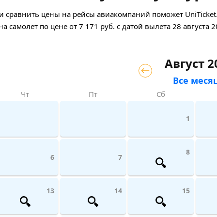
 сравнить цены на рейсы авиакомпаний поможет UniTicket.r
на самолет
по цене
от
7 171
руб.
с датой вылета 28 августа 2
Август 2
Все меся
Чт
Пт
Сб
1
8
6
7
13
14
15