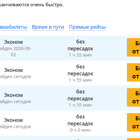
аканчиваются очень быстро.
авиабилеты
Время в пути
Прямые рейсы
без
Эконом
Б
пересадок
айден 2026-08-
от
02
1 ч 55 мин
без
Б
Эконом
пересадок
от
айден сегодня
1 ч 55 мин
без
Б
Эконом
пересадок
от
айден сегодня
1 ч 55 мин
без
Б
Эконом
пересадок
от
айден сегодня
0 ч 0 мин