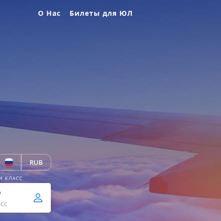
О Нас
Билеты для ЮЛ
RUB
И КЛАСС
р
сс