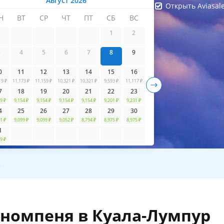
Август 2026
Открыть Aviasal
Н
ВТ
СР
ЧТ
ПТ
СБ
ВС
айти билеты
1
2
3
4
5
6
7
8
9
0
11
12
13
14
15
16
19 ₽
11,173 ₽
11,159 ₽
10,321 ₽
10,321 ₽
9,593 ₽
11,117 ₽
7
18
19
20
21
22
23
9 ₽
9,154 ₽
9,154 ₽
9,154 ₽
9,154 ₽
9,201 ₽
9,231 ₽
4
25
26
27
28
29
30
1 ₽
9,099 ₽
9,099 ₽
9,052 ₽
8,794 ₽
8,975 ₽
8,975 ₽
1
9 ₽
к
Пномпеня в Куала-Лумпур