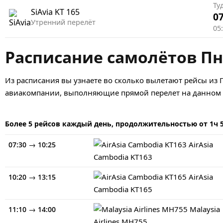
Ту
SiAvia
KT 165
07
Утренний перелёт
05
Расписание самолётов Пн
Из расписания вы узнаете во сколько вылетают рейсы из 
авиакомпании, выполняющие прямой перелет на данном н
Более 5 рейсов каждый день, продолжительностью от 1ч 
→
AirAsia
07:30
10:25
Cambodia
KT163
→
AirAsia
10:20
13:15
Cambodia
KT165
→
Malaysia
11:10
14:00
Airlines
MH755