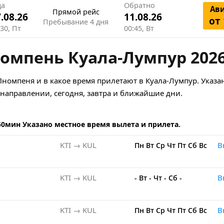
да
Обратно
Ав
Прямой рейс
.08.26
11.08.26
от 
Пребывание 4 дня
:30, Пт
00:45, Вт
омпень Куала-Лумпур 202
Пномпеня и в какое время прилетают в Куала-Лумпур. Указа
аправлении, сегодня, завтра и ближайшие дни.
50мин Указано местное время вылета и прилета.
KTI → KUL
В
Пн
Вт
Ср
Чт
Пт
Сб
Вс
KTI → KUL
В
-
Вт
-
Чт
-
Сб
-
KTI → KUL
В
Пн
Вт
Ср
Чт
Пт
Сб
Вс