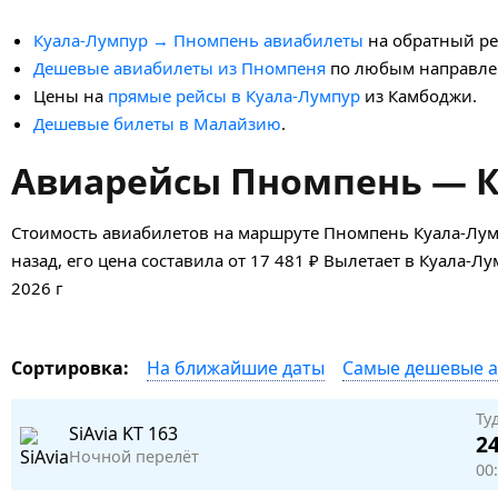
Куала-Лумпур → Пномпень авиабилеты
на обратный ре
Дешевые авиабилеты из Пномпеня
по любым направле
Цены на
прямые рейсы в Куала-Лумпур
из Камбоджи.
Дешевые билеты в Малайзию
.
Авиарейсы Пномпень — К
Стоимость авиабилетов на маршруте Пномпень Куала-Лум
назад, его цена составила от 17 481 ₽ Вылетает в Куала-Л
2026 г
На ближайшие даты
Самые дешевые 
Сортировка:
Ту
SiAvia
KT 163
24
Ночной перелёт
00