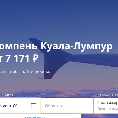
омпень Куала-Лумпур
т 7 171 ₽
аты, чтобы найти билеты:
А ВЫЛЕТА
ПАССАЖИРЫ 
1 пассажи
Эконом кла