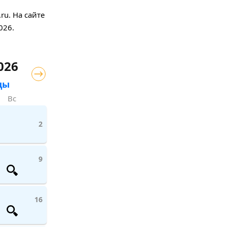
u. На сайте
026.
026
цы
Вс
2
9
16