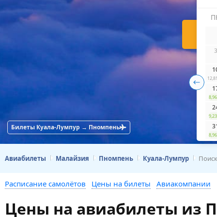
П
Н
1
12,8
1
8,96
2
9,23
3
Билеты Куала-Лумпур → Пномпень
8,96
Авиабилеты
Малайзия
Пномпень
Куала-Лумпур
Поис
Расписание самолётов
Цены на билеты
Авиакомпании
Цены на авиабилеты из 