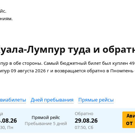
йс.
ниям.
уала-Лумпур туда и обрат
пур в обе стороны. Самый бюджетный билет был куплен 49
умпур 09 августа 2026 г и возвращается обратно в Пномпень 
авиабилеты
Дней пребывания
Прямые рейсы
да
Обратно
Ав
Прямой рейс
.08.26
29.08.26
от 
Пребывание 5 дней
:30, Пн
07:50, Сб