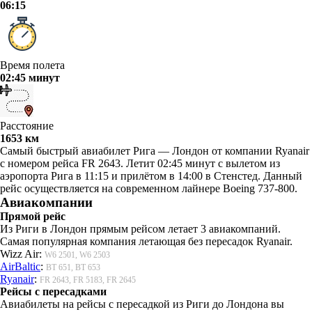
06:15
Время полета
02:45 минут
Расстояние
1653 км
Самый быстрый авиабилет Рига — Лондон от компании Ryanair
с номером рейса FR 2643. Летит 02:45 минут с вылетом из
аэропорта Рига в 11:15 и прилётом в 14:00 в Стенстед. Данный
рейс осуществляется на современном лайнере Boeing 737-800.
Авиакомпании
Прямой рейс
Из Риги в Лондон прямым рейсом летает 3 авиакомпаний.
Самая популярная компания летающая без пересадок Ryanair.
Wizz Air:
W6 2501, W6 2503
AirBaltic
:
BT 651, BT 653
Ryanair
:
FR 2643, FR 5183, FR 2645
Рейсы с пересадками
Авиабилеты на рейсы с пересадкой из Риги до Лондона вы