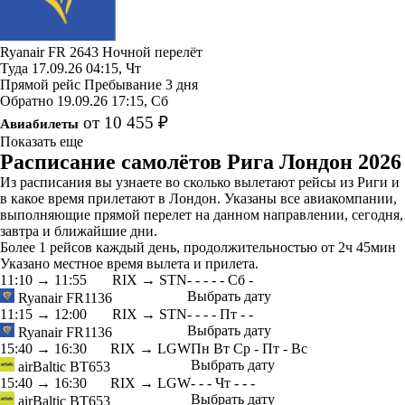
Ryanair
FR 2643
Ночной перелёт
Туда
17.09.26
04:15, Чт
Прямой рейс
Пребывание 3 дня
Обратно
19.09.26
17:15, Сб
от 10 455 ₽
Авиабилеты
Показать еще
Расписание самолётов Рига Лондон 2026
Из расписания вы узнаете во сколько вылетают рейсы из Риги и
в какое время прилетают в Лондон. Указаны все авиакомпании,
выполняющие прямой перелет на данном направлении, сегодня,
завтра и ближайшие дни.
Более 1 рейсов каждый день, продолжительностью от 2ч 45мин
Указано местное время вылета и прилета.
11:10
→
11:55
RIX → STN
-
-
-
-
-
Сб
-
Выбрать дату
Ryanair
FR1136
11:15
→
12:00
RIX → STN
-
-
-
-
Пт
-
-
Выбрать дату
Ryanair
FR1136
15:40
→
16:30
RIX → LGW
Пн
Вт
Ср
-
Пт
-
Вс
Выбрать дату
airBaltic
BT653
15:40
→
16:30
RIX → LGW
-
-
-
Чт
-
-
-
Выбрать дату
airBaltic
BT653