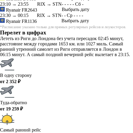
23:10
→
23:55
RIX → STN
-
-
-
-
-
Сб
-
Выбрать дату
Ryanair
FR2643
23:30
→
00:15
RIX → STN
-
-
Ср
-
-
-
-
Выбрать дату
Ryanair
FR1136
*Расписание указано только для прямых регулярных рейсов и лоукостеров.
Перелет в цифрах
Лететь из Риги до Лондона без учета пересадок 02:45 минут,
расстояние между городами 1653 км. или 1027 миль. Самый
ранний утренний самолет из Риги отправляется в Лондон в
06:15 минут. А самый поздний вечерний рейс вылетает в 23:15.
В одну сторону
от 2 352 ₽
Туда-обратно
от 19 259 ₽
Самый ранний рейс