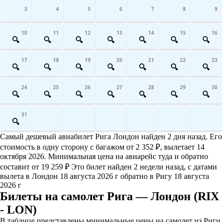
3
4
5
6
7
8
9
10
11
12
13
14
15
16
17
18
19
20
21
22
23
24
25
26
27
28
29
30
31
Самый дешевый авиабилет Рига Лондон найден 2 дня назад. Его
стоимость в одну сторону с багажом от 2 352 ₽, вылетает 14
октября 2026. Минимальная цена на авиарейс туда и обратно
составит от 19 259 ₽ Это билет найден 2 недели назад, с датами
вылета в Лондон 18 августа 2026 г обратно в Ригу 18 августа
2026 г
Билеты на самолет Рига — Лондон (RIX
- LON)
В таблице представлены минимальные цены на самолет из Риги