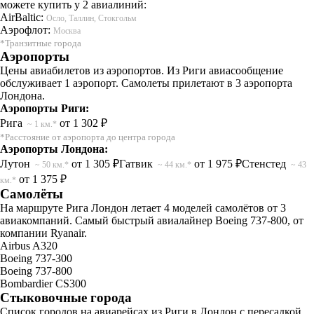
можете купить у 2 авиалиний:
AirBaltic:
Осло, Таллин, Стокгольм
Аэрофлот:
Москва
*Транзитные города
Аэропорты
Цены авиабилетов из аэропортов. Из Риги авиасообщение
обслуживает 1 аэропорт. Самолеты прилетают в 3 аэропорта
Лондона.
Аэропорты Риги:
Рига
от 1 302 ₽
~ 1 км.*
*Расстояние от аэропорта до центра города
Аэропорты Лондона:
Лутон
от 1 305 ₽
Гатвик
от 1 975 ₽
Стенстед
~ 50 км.*
~ 44 км.*
~ 43
от 1 375 ₽
км.*
Самолёты
На маршруте Рига Лондон летает 4 моделей самолётов от 3
авиакомпаний. Самый быстрый авиалайнер Boeing 737-800, от
компании Ryanair.
Airbus A320
Boeing 737-300
Boeing 737-800
Bombardier CS300
Стыковочные города
Список городов на авиарейсах из Риги в Лондон с пересадкой.