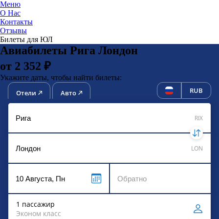
Меню
О Нас
Контакты
ЮниТи
Отзывы
Билеты для ЮЛ
Авиабилеты Рига Лондон
от 2 352 ₽
Укажите даты, чтобы найти билеты:
RUB
Отели
Авто
RIX
LON
1 пассажир
Эконом класс