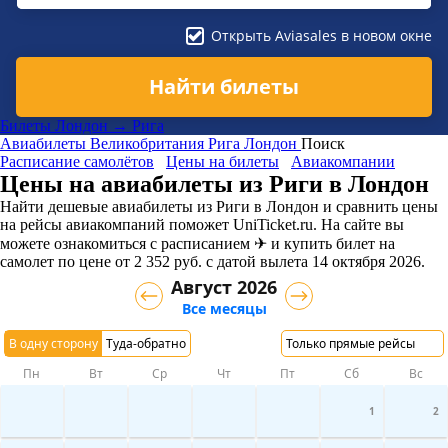
Открыть Aviasales в новом окне
Найти билеты
Билеты Лондон → Рига
Авиабилеты
Великобритания
Рига
Лондон
Поиск
Расписание самолётов
Цены на билеты
Авиакомпании
Цены на авиабилеты из Риги в Лондон
Найти дешевые авиабилеты из Риги в Лондон и сравнить цены
на рейсы авиакомпаний поможет UniTicket.ru. На сайте вы
можете ознакомиться с расписанием ✈ и купить билет на
самолет
по цене
от
2 352
руб.
с датой вылета 14 октября 2026.
Август 2026
Все месяцы
В одну сторону
Туда-обратно
Только прямые рейсы
Пн
Вт
Ср
Чт
Пт
Сб
Вс
1
2