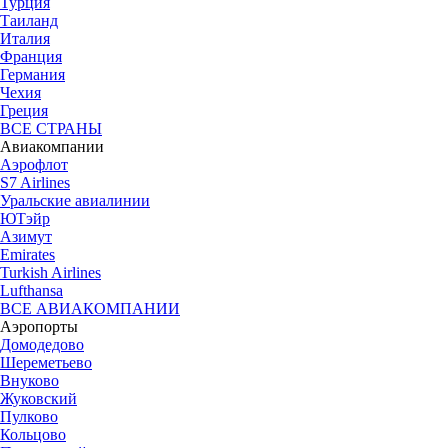
Турция
Таиланд
Италия
Франция
Германия
Чехия
Греция
ВСЕ СТРАНЫ
Авиакомпании
Аэрофлот
S7 Airlines
Уральские авиалинии
ЮТэйр
Азимут
Emirates
Turkish Airlines
Lufthansa
ВСЕ АВИАКОМПАНИИ
Аэропорты
Домодедово
Шереметьево
Внуково
Жуковский
Пулково
Кольцово