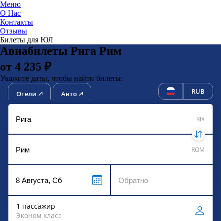
Меню
О Нас
Контакты
ЮниТи
Отзывы
Билеты для ЮЛ
Авиабилеты Рига Рим
от 4 235 ₽
Укажите даты, чтобы найти билеты:
RUB
Отели
Авто
RIX
ROM
1 пассажир
Эконом класс