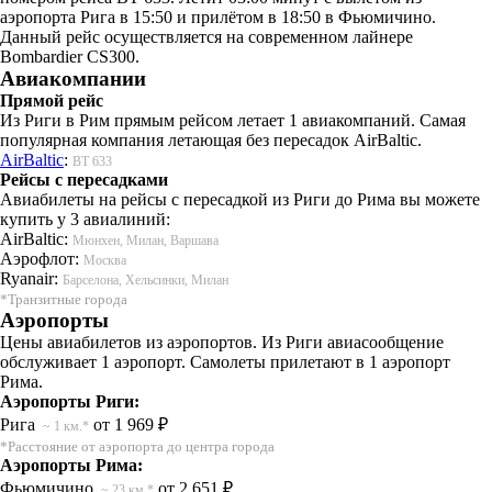
аэропорта Рига в 15:50 и прилётом в 18:50 в Фьюмичино.
Данный рейс осуществляется на современном лайнере
Bombardier CS300.
Авиакомпании
Прямой рейс
Из Риги в Рим прямым рейсом летает 1 авиакомпаний. Самая
популярная компания летающая без пересадок AirBaltic.
AirBaltic
:
BT 633
Рейсы с пересадками
Авиабилеты на рейсы с пересадкой из Риги до Рима вы можете
купить у 3 авиалиний:
AirBaltic:
Мюнхен, Милан, Варшава
Аэрофлот:
Москва
Ryanair:
Барселона, Хельсинки, Милан
*Транзитные города
Аэропорты
Цены авиабилетов из аэропортов. Из Риги авиасообщение
обслуживает 1 аэропорт. Самолеты прилетают в 1 аэропорт
Рима.
Аэропорты Риги:
Рига
от 1 969 ₽
~ 1 км.*
*Расстояние от аэропорта до центра города
Аэропорты Рима:
Фьюмичино
от 2 651 ₽
~ 23 км.*