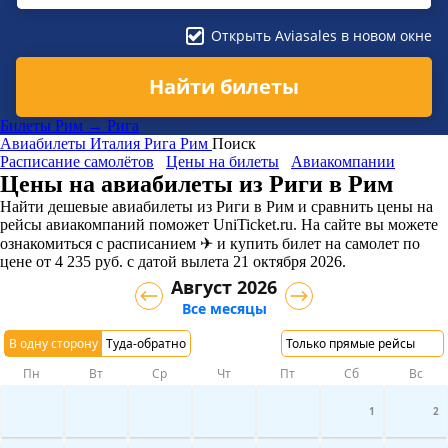
Открыть Aviasales в новом окне
Найти билеты
Билеты Рим → Рига
Авиабилеты
Италия
Рига
Рим
Поиск
Расписание самолётов
Цены на билеты
Авиакомпании
Цены на авиабилеты из Риги в Рим
Найти дешевые авиабилеты из Риги в Рим и сравнить цены на
рейсы авиакомпаний поможет UniTicket.ru. На сайте вы можете
ознакомиться с расписанием ✈ и купить билет на самолет
по
цене
от
4 235
руб.
с датой вылета 21 октября 2026.
Август 2026
Все месяцы
В одну сторону
Туда-обратно
Только прямые рейсы
Пн
Вт
Ср
Чт
Пт
Сб
Вс
1
2