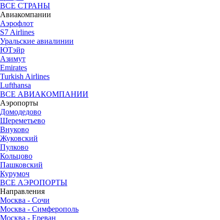
ВСЕ СТРАНЫ
Авиакомпании
Аэрофлот
S7 Airlines
Уральские авиалинии
ЮТэйр
Азимут
Emirates
Turkish Airlines
Lufthansa
ВСЕ АВИАКОМПАНИИ
Аэропорты
Домодедово
Шереметьево
Внуково
Жуковский
Пулково
Кольцово
Пашковский
Курумоч
ВСЕ АЭРОПОРТЫ
Направления
Москва - Сочи
Москва - Симферополь
Москва - Ереван