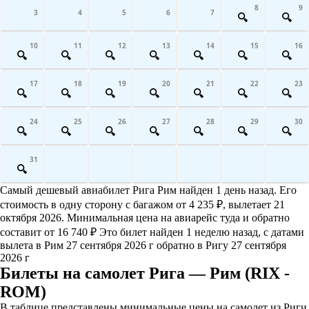
8
9
3
4
5
6
7
10
11
12
13
14
15
16
17
18
19
20
21
22
23
24
25
26
27
28
29
30
31
Самый дешевый авиабилет Рига Рим найден 1 день назад. Его
стоимость в одну сторону с багажом от 4 235 ₽, вылетает 21
октября 2026. Минимальная цена на авиарейс туда и обратно
составит от 16 740 ₽ Это билет найден 1 неделю назад, с датами
вылета в Рим 27 сентября 2026 г обратно в Ригу 27 сентября
2026 г
Билеты на самолет Рига — Рим (RIX -
ROM)
В таблице представлены минимальные цены на самолет из Риги