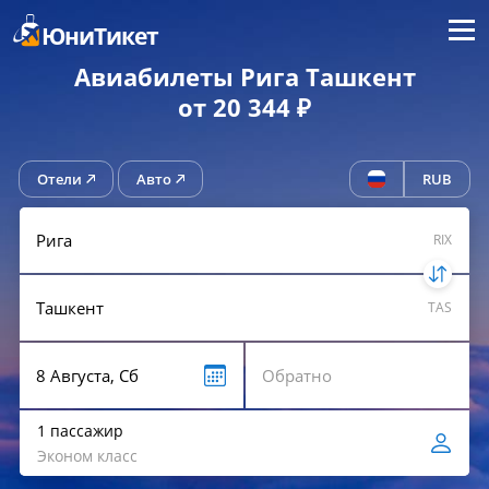
Меню
ЮниТикет
Авиабилеты Рига Ташкент
от 20 344 ₽
Отели
Авто
RUB
RIX
TAS
1 пассажир
Эконом класс