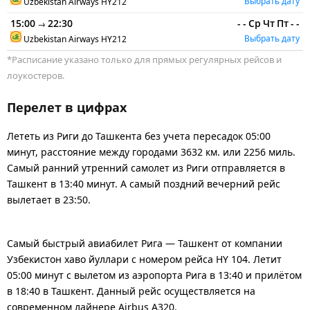
Выбрать дату
Uzbekistan Airways
HY212
15:00
22:30
-
-
Ср
Чт
Пт
-
-
→
Выбрать дату
Uzbekistan Airways
HY212
*Расписание указано только для прямых регулярных рейсов и
лоукостеров.
Перелет в цифрах
Лететь из Риги до Ташкента без учета пересадок 05:00
минут, расстояние между городами 3632 км. или 2256 миль.
Самый ранний утренний самолет из Риги отправляется в
Ташкент в 13:40 минут. А самый поздний вечерний рейс
вылетает в 23:50.
Самый быстрый авиабилет Рига — Ташкент от компании
Узбекистон хаво йуллари с номером рейса HY 104. Летит
05:00 минут с вылетом из аэропорта Рига в 13:40 и прилётом
в 18:40 в Ташкент. Данный рейс осуществляется на
современном лайнере Airbus A320.