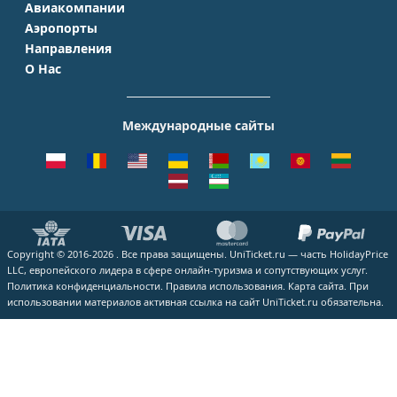
Авиакомпании
Крым
Санкт-Петербург
Аэропорты
Аэрофлот
Турция
Симферополь
Направления
Домодедово
S7 Airlines
Таиланд
Краснодар
О Нас
Москва - Сочи
Шереметьево
Уральские авиалинии
Италия
Новосибирск
О Компании
Москва - Симферополь
Внуково
ЮТэйр
Франция
Екатеринбург
Контакты
Москва - Ереван
Жуковский
Международные сайты
Азимут
Германия
Уфа
Способы оплаты
Москва - Краснодар
Пулково
Emirates
Чехия
Казань
Помощь
Москва - Калининград
Кольцово
Turkish Airlines
Греция
ВСЕ ГОРОДА
Отзывы
Москва - Душанбе
Пашковский
Lufthansa
ВСЕ СТРАНЫ
Наши партнеры
Москва - Екатеринбург
Курумоч
ВСЕ АВИАКОМПАНИИ
Вакансии
Москва - Махачкала
ВСЕ АЭРОПОРТЫ
Copyright © 2016-2026 . Все права защищены. UniTicket.ru — часть HolidayPrice
Блог
ВСЕ НАПРАВЛЕНИЯ
LLC, европейского лидера в сфере онлайн-туризма и сопутствующих услуг.
Как купить билет
Политика конфиденциальности.
Правила использования.
Карта сайта.
При
использовании материалов активная ссылка на сайт UniTicket.ru обязательна.