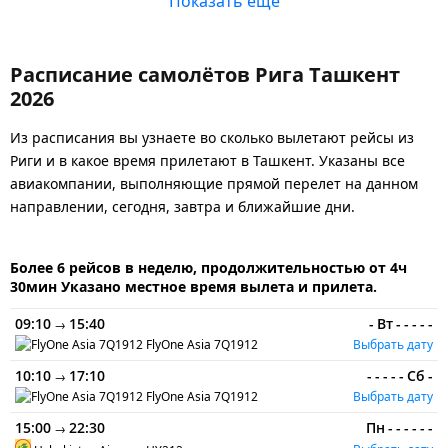
Показать еще
Расписание самолётов Рига Ташкент
2026
Из расписания вы узнаете во сколько вылетают рейсы из
Риги и в какое время прилетают в Ташкент. Указаны все
авиакомпании, выполняющие прямой перелет на данном
направлении, сегодня, завтра и ближайшие дни.
Более 6 рейсов в неделю, продолжительностью от 4ч
30мин Указано местное время вылета и прилета.
09:10
15:40
-
Вт
-
-
-
-
-
→
FlyOne Asia
7Q1912
Выбрать дату
10:10
17:10
-
-
-
-
-
Сб
-
→
FlyOne Asia
7Q1912
Выбрать дату
15:00
22:30
Пн
-
-
-
-
-
-
→