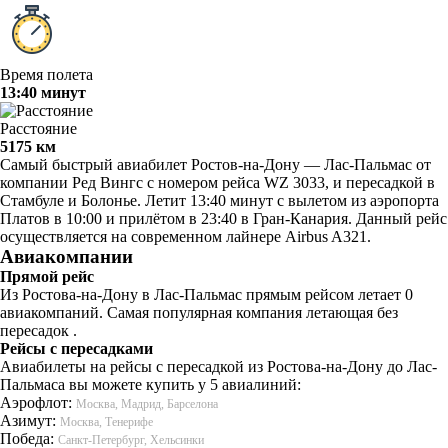
Время полета
13:40 минут
Расстояние
5175 км
Самый быстрый авиабилет Ростов-на-Дону — Лас-Пальмас от
компании Ред Вингс с номером рейса WZ 3033, и пересадкой в
Стамбуле и Болонье. Летит 13:40 минут с вылетом из аэропорта
Платов в 10:00 и прилётом в 23:40 в Гран-Канария. Данный рейс
осуществляется на современном лайнере Airbus A321.
Авиакомпании
Прямой рейс
Из Ростова-на-Дону в Лас-Пальмас прямым рейсом летает 0
авиакомпаний. Самая популярная компания летающая без
пересадок .
Рейсы с пересадками
Авиабилеты на рейсы с пересадкой из Ростова-на-Дону до Лас-
Пальмаса вы можете купить у 5 авиалиний:
Аэрофлот:
Москва, Мадрид, Барселона
Азимут:
Москва, Тенерифе
Победа:
Санкт-Петербург, Хельсинки