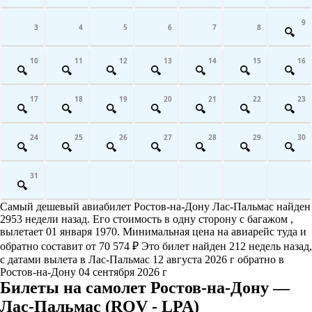
9
3
4
5
6
7
8
10
11
12
13
14
15
16
17
18
19
20
21
22
23
24
25
26
27
28
29
30
31
Самый дешевый авиабилет Ростов-на-Дону Лас-Пальмас найден
2953 недели назад. Его стоимость в одну сторону с багажом ,
вылетает 01 января 1970. Минимальная цена на авиарейс туда и
обратно составит от 70 574 ₽ Это билет найден 212 недель назад,
с датами вылета в Лас-Пальмас 12 августа 2026 г обратно в
Ростов-на-Дону 04 сентября 2026 г
Билеты на самолет Ростов-на-Дону —
Лас-Пальмас (ROV - LPA)