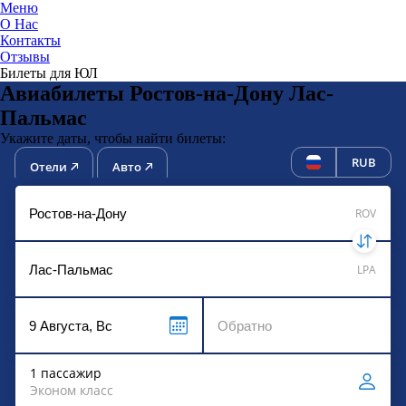
Меню
О Нас
Контакты
ЮниТи
Отзывы
Билеты для ЮЛ
Авиабилеты Ростов-на-Дону Лас-
Пальмас
Укажите даты, чтобы найти билеты:
RUB
Отели
Авто
ROV
LPA
1 пассажир
Эконом класс