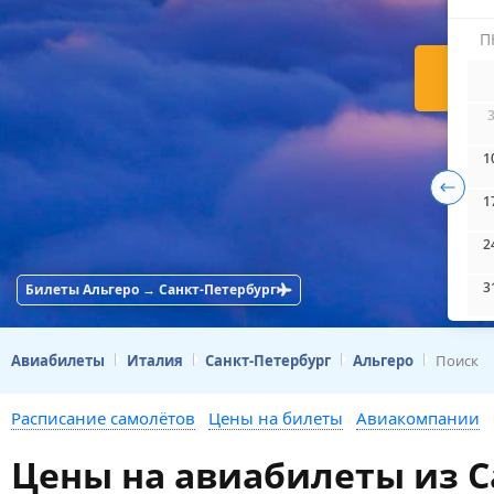
П
Н
1
1
2
3
Билеты Альгеро → Санкт-Петербург
Авиабилеты
Италия
Санкт-Петербург
Альгеро
Поиск
Расписание самолётов
Цены на билеты
Авиакомпании
Цены на авиабилеты из С