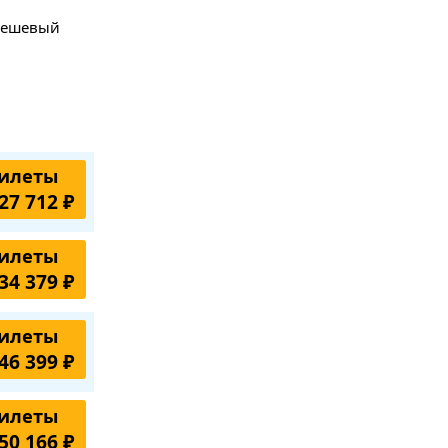
 дешевый
илеты
27 712 ₽
илеты
34 379 ₽
илеты
46 399 ₽
илеты
50 166 ₽