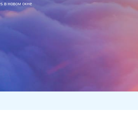
es в новом окне
о