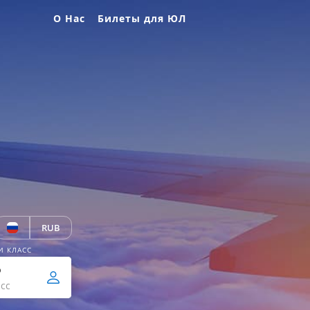
О Нас
Билеты для ЮЛ
RUB
И КЛАСС
р
сс