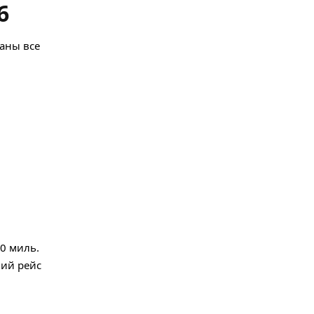
6
заны все
30 миль.
ний рейс