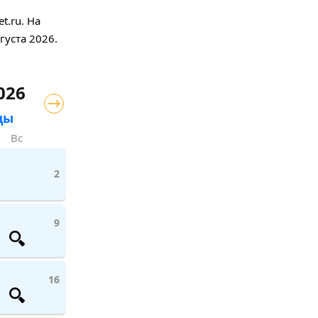
t.ru. На
густа 2026.
026
цы
Вс
2
9
16