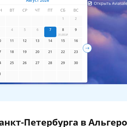
Август 2026
Открыть Aviasal
Н
ВТ
СР
ЧТ
ПТ
СБ
ВС
айти билеты
1
2
3
4
5
6
7
8
9
31,055 ₽
0
11
12
13
14
15
16
7
18
19
20
21
22
23
4
25
26
27
28
29
30
1
анкт-Петербурга в Альгер