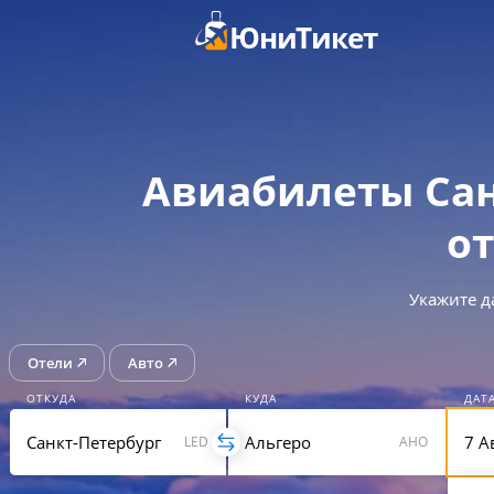
ЮниТикет
Авиабилеты Сан
от
Укажите д
Отели
Авто
ОТКУДА
КУДА
ДАТ
LED
AHO