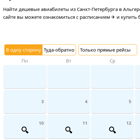
Найти дешевые авиабилеты из Санкт-Петербурга в Альгеро
сайте вы можете ознакомиться с расписанием ✈ и купить 
В одну сторону
Туда-обратно
Только прямые рейсы
Пн
Вт
Ср
3
4
5
10
11
12