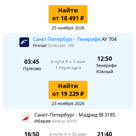
Найти
от 18 491 ₽
25 ноября 2026
Санкт-Петербург - Тенерифе
AY 704
Finnair
Embraer 190
12:50
03:45
в пути
9 ч 5 мин
Тенерифе
1 пересадка
Пулково
Южный
Найти
от 19 229 ₽
23 ноября 2026
Санкт-Петербург - Мадрид IB 3185
Иберия
Airbus A319
16:50
21:40
в пути
4 ч 50 мин