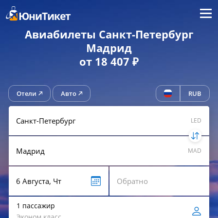
Меню
ЮниТикет
Авиабилеты Санкт-Петербург
Мадрид
от 18 407 ₽
Отели
Авто
RUB
LED
MAD
1 пассажир
Эконом класс