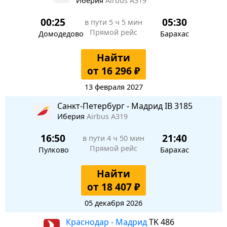
Иберия
Airbus A319
00:25
05:30
в пути
5 ч 5 мин
Прямой рейс
Домодедово
Барахас
Найти
от 16 296 ₽
13 февраля 2027
Санкт-Петербург - Мадрид IB 3185
Иберия
Airbus A319
16:50
21:40
в пути
4 ч 50 мин
Прямой рейс
Пулково
Барахас
Найти
от 18 407 ₽
05 декабря 2026
Краснодар - Мадрид
TK 486