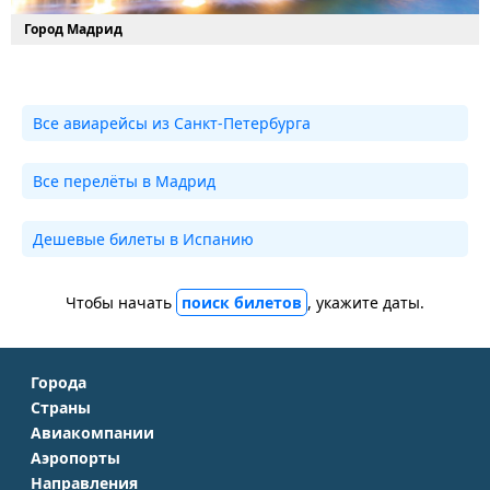
Город Мадрид
Все авиарейсы из Санкт-Петербурга
Все перелёты в Мадрид
Дешевые билеты в Испанию
Чтобы начать
поиск билетов
, укажите даты.
Города
Страны
Москва
Авиакомпании
Крым
Санкт-Петербург
Аэропорты
Аэрофлот
Турция
Симферополь
Направления
Домодедово