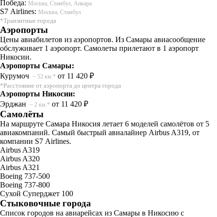
Победа:
Москва, Стамбул, Анкара
S7 Airlines:
Москва, Стамбул
*Транзитные города
Аэропорты
Цены авиабилетов из аэропортов. Из Самары авиасообщение
обслуживает 1 аэропорт. Самолеты прилетают в 1 аэропорт
Никосии.
Аэропорты Самары:
Курумоч
от 11 420 ₽
~ 52 км.*
*Расстояние от аэропорта до центра города
Аэропорты Никосии:
Эрджан
от 11 420 ₽
~ 2 км.*
Самолёты
На маршруте Самара Никосия летает 6 моделей самолётов от 5
авиакомпаний. Самый быстрый авиалайнер Airbus A319, от
компании S7 Airlines.
Airbus A319
Airbus A320
Airbus A321
Boeing 737-500
Boeing 737-800
Сухой Суперджет 100
Стыковочные города
Список городов на авиарейсах из Самары в Никосию с