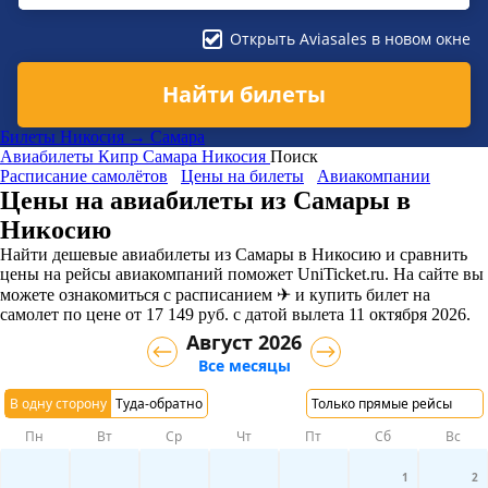
Открыть Aviasales в новом окне
Найти билеты
Билеты Никосия → Самара
Авиабилеты
Кипр
Самара
Никосия
Поиск
Расписание самолётов
Цены на билеты
Авиакомпании
Цены на авиабилеты из Самары в
Никосию
Найти дешевые авиабилеты из Самары в Никосию и сравнить
цены на рейсы авиакомпаний поможет UniTicket.ru. На сайте вы
можете ознакомиться с расписанием ✈ и купить билет на
самолет
по цене
от
17 149
руб.
с датой вылета 11 октября 2026.
Август 2026
Все месяцы
В одну сторону
Туда-обратно
Только прямые рейсы
Пн
Вт
Ср
Чт
Пт
Сб
Вс
1
2