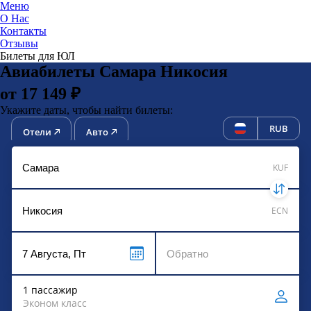
Меню
О Нас
Контакты
ЮниТи
Отзывы
Билеты для ЮЛ
Авиабилеты Самара Никосия
от 17 149 ₽
Укажите даты, чтобы найти билеты:
RUB
Отели
Авто
KUF
ECN
1 пассажир
Эконом класс