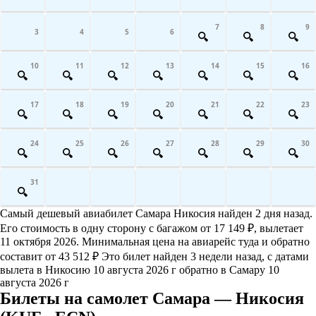
7
8
9
3
4
5
6
10
11
12
13
14
15
16
17
18
19
20
21
22
23
24
25
26
27
28
29
30
31
Самый дешевый авиабилет Самара Никосия найден 2 дня назад.
Его стоимость в одну сторону с багажом от 17 149 ₽, вылетает
11 октября 2026. Минимальная цена на авиарейс туда и обратно
составит от 43 512 ₽ Это билет найден 3 недели назад, с датами
вылета в Никосию 10 августа 2026 г обратно в Самару 10
августа 2026 г
Билеты на самолет Самара — Никосия