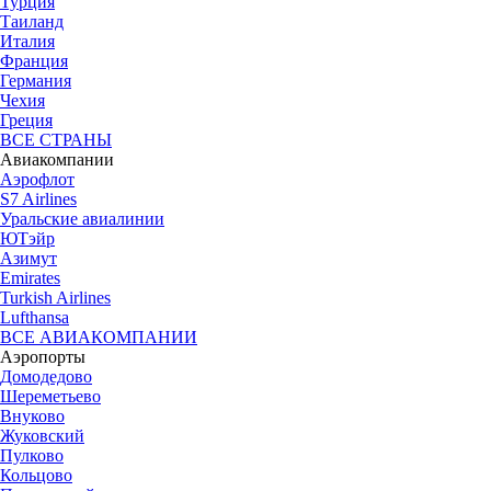
Турция
Таиланд
Италия
Франция
Германия
Чехия
Греция
ВСЕ СТРАНЫ
Авиакомпании
Аэрофлот
S7 Airlines
Уральские авиалинии
ЮТэйр
Азимут
Emirates
Turkish Airlines
Lufthansa
ВСЕ АВИАКОМПАНИИ
Аэропорты
Домодедово
Шереметьево
Внуково
Жуковский
Пулково
Кольцово