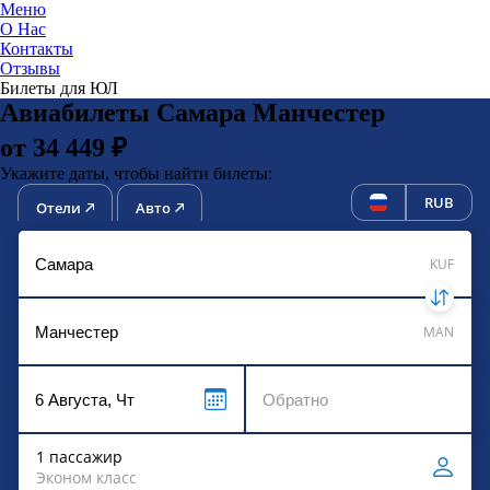
Меню
О Нас
Контакты
ЮниТи
Отзывы
Билеты для ЮЛ
Авиабилеты Самара Манчестер
от 34 449 ₽
Укажите даты, чтобы найти билеты:
RUB
Отели
Авто
KUF
MAN
1 пассажир
Эконом класс