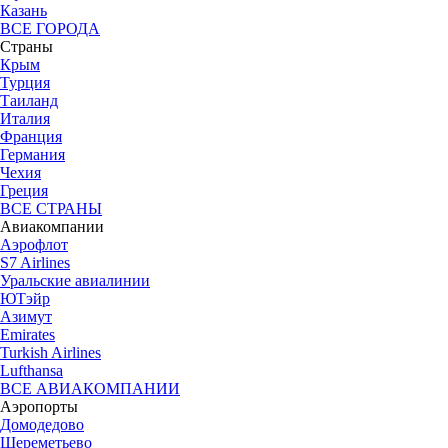
Казань
ВСЕ ГОРОДА
Страны
Крым
Турция
Таиланд
Италия
Франция
Германия
Чехия
Греция
ВСЕ СТРАНЫ
Авиакомпании
Аэрофлот
S7 Airlines
Уральские авиалинии
ЮТэйр
Азимут
Emirates
Turkish Airlines
Lufthansa
ВСЕ АВИАКОМПАНИИ
Аэропорты
Домодедово
Шереметьево