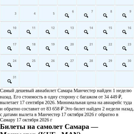
6
7
8
9
3
4
5
10
11
12
13
14
15
16
17
18
19
20
21
22
23
24
25
26
27
28
29
30
31
Самый дешевый авиабилет Самара Манчестер найден 1 неделю
назад. Его стоимость в одну сторону с багажом от 34 449 ₽,
вылетает 17 сентября 2026. Минимальная цена на авиарейс туда
и обратно составит от 83 658 ₽ Это билет найден 2 недели назад,
с датами вылета в Манчестер 17 октября 2026 г обратно в
Самару 17 октября 2026 г
Билеты на самолет Самара —