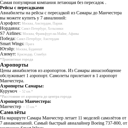
Самая популярная компания летающая без пересадок .
Рейсы с пересадками
Авиабилеты на рейсы с пересадкой из Самары до Манчестера
вы можете купить у 7 авиалиний:
Аэрофлот:
Москва, Амстердам, Париж
Нордавиа:
Санкт-Петербург, Хельсинки
S7 Airlines:
Москва, Франкфурт-на-Майне, Афины
Победа:
Санкт-Петербург, Амстердам
Smart Wings:
Прага
Ютэйр:
Москва, Будапешт
Азимут:
Краснодар, Стамбул
*Транзитные города
Аэропорты
Цены авиабилетов из аэропортов. Из Самары авиасообщение
обслуживает 1 аэропорт. Самолеты прилетают в 1 аэропорт
Манчестера.
Аэропорты Самары:
Курумоч
~ 52 км.*
*Расстояние от аэропорта до центра города
Аэропорты Манчестера:
Манчестер
~ 15 км.*
Самолёты
На маршруте Самара Манчестер летает 11 моделей самолётов от
7 авиакомпаний. Самый быстрый авиалайнер Boeing 737-800, от