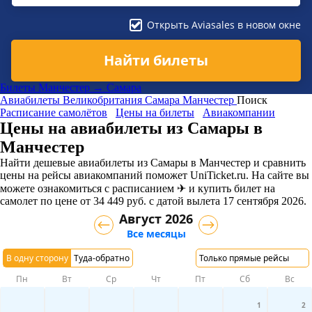
Открыть Aviasales в новом окне
Найти билеты
Билеты Манчестер → Самара
Авиабилеты
Великобритания
Самара
Манчестер
Поиск
Расписание самолётов
Цены на билеты
Авиакомпании
Цены на авиабилеты из Самары в
Манчестер
Найти дешевые авиабилеты из Самары в Манчестер и сравнить
цены на рейсы авиакомпаний поможет UniTicket.ru. На сайте вы
можете ознакомиться с расписанием ✈ и купить билет на
самолет
по цене
от
34 449
руб.
с датой вылета 17 сентября 2026.
Август 2026
Все месяцы
В одну сторону
Туда-обратно
Только прямые рейсы
Пн
Вт
Ср
Чт
Пт
Сб
Вс
1
2