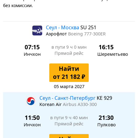
без комиссии.
Сеул - Москва
SU 251
Аэрофлот
Boeing 777-300ER
07:15
16:15
в пути
9 ч 0 мин
Прямой рейс
Инчхон
Шереметьево
Найти
от 21 182 ₽
05 марта 2027
Сеул - Санкт-Петербург
KE 929
Korean Air
Airbus A330-300
11:50
21:30
в пути
9 ч 40 мин
Прямой рейс
Инчхон
Пулково