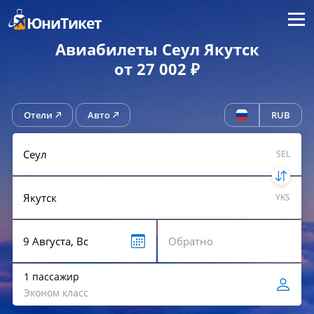
Меню
ЮниТикет
Авиабилеты Сеул Якутск
от 27 002 ₽
Отели
Авто
RUB
SEL
YKS
1 пассажир
Эконом класс