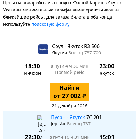
Цены на авиарейсы из городов Южной Кореи в Якутск.
Указаны минимальные тарифы авиаперевозчиков на
ближайшие рейсы. Для заказа билета в оба конца
используйте
поисковую форму
Сеул - Якутск R3 506
Якутия
Boeing 737-700
18:30
23:00
в пути
4 ч 30 мин
Прямой рейс
Инчхон
Якутск
Найти
от 27 002 ₽
21 декабря 2026
Пусан - Якутск
7C 201
Jeju Air
Boeing 737
22:30
15:01
в пути
16 ч 31 мин