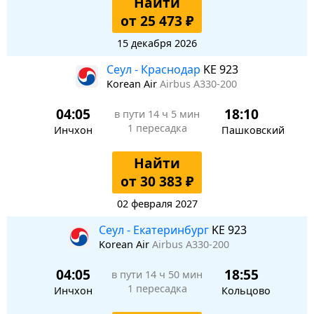
Найти
от 25 473 ₽
15 декабря 2026
Сеул - Краснодар
KE 923
Korean Air
Airbus A330-200
04:05
18:10
в пути
14 ч 5 мин
1 пересадка
Инчхон
Пашковский
Найти
от 30 383 ₽
02 февраля 2027
Сеул - Екатеринбург
KE 923
Korean Air
Airbus A330-200
04:05
18:55
в пути
14 ч 50 мин
1 пересадка
Инчхон
Кольцово