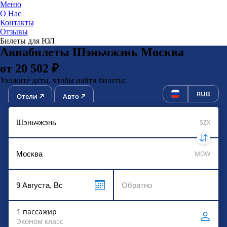
Меню
О Нас
Контакты
ЮниТи
Отзывы
Билеты для ЮЛ
Авиабилеты Шэньчжэнь Москва
от 20 502 ₽
Укажите даты, чтобы найти билеты:
RUB
Отели
Авто
SZX
MOW
1 пассажир
Эконом класс