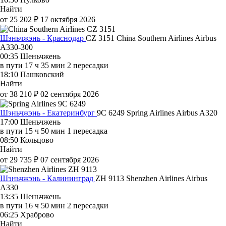
Найти
от 25 202 ₽
17 октября 2026
Шэньчжэнь - Краснодар
CZ 3151
China Southern Airlines
Airbus
A330-300
00:35
Шеньчжень
в пути
17 ч 35 мин
2 пересадки
18:10
Пашковский
Найти
от 38 210 ₽
02 сентября 2026
Шэньчжэнь - Екатеринбург
9C 6249
Spring Airlines
Airbus A320
17:00
Шеньчжень
в пути
15 ч 50 мин
1 пересадка
08:50
Кольцово
Найти
от 29 735 ₽
07 сентября 2026
Шэньчжэнь - Калининград
ZH 9113
Shenzhen Airlines
Airbus
A330
13:35
Шеньчжень
в пути
16 ч 50 мин
2 пересадки
06:25
Храброво
Найти