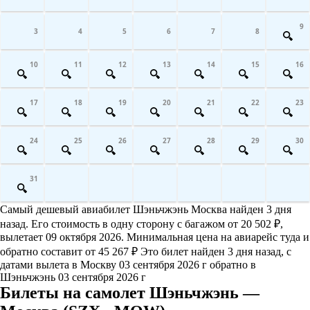
9
3
4
5
6
7
8
10
11
12
13
14
15
16
17
18
19
20
21
22
23
24
25
26
27
28
29
30
31
Самый дешевый авиабилет Шэньчжэнь Москва найден 3 дня
назад. Его стоимость в одну сторону с багажом от 20 502 ₽,
вылетает 09 октября 2026. Минимальная цена на авиарейс туда и
обратно составит от 45 267 ₽ Это билет найден 3 дня назад, с
датами вылета в Москву 03 сентября 2026 г обратно в
Шэньчжэнь 03 сентября 2026 г
Билеты на самолет Шэньчжэнь —