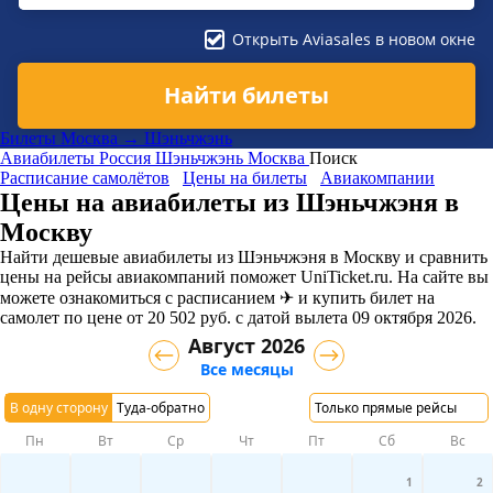
Открыть Aviasales в новом окне
Найти билеты
Билеты Москва → Шэньчжэнь
Авиабилеты
Россия
Шэньчжэнь
Москва
Поиск
Расписание самолётов
Цены на билеты
Авиакомпании
Цены на авиабилеты из Шэньчжэня в
Москву
Найти дешевые авиабилеты из Шэньчжэня в Москву и сравнить
цены на рейсы авиакомпаний поможет UniTicket.ru. На сайте вы
можете ознакомиться с расписанием ✈ и купить билет на
самолет
по цене
от
20 502
руб.
с датой вылета 09 октября 2026.
Август 2026
Все месяцы
В одну сторону
Туда-обратно
Только прямые рейсы
Пн
Вт
Ср
Чт
Пт
Сб
Вс
1
2