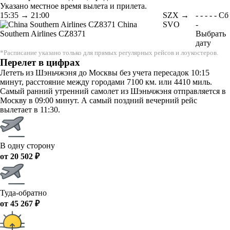
Указано местное время вылета и прилета.
15:35
→
21:00
SZX →
-
-
-
-
-
Сб
China
SVO
-
Southern Airlines
CZ8371
Выбрать
дату
*Расписание указано только для прямых регулярных рейсов и лоукостеров.
Перелет в цифрах
Лететь из Шэньчжэня до Москвы без учета пересадок 10:15
минут, расстояние между городами 7100 км. или 4410 миль.
Самый ранний утренний самолет из Шэньчжэня отправляется в
Москву в 09:00 минут. А самый поздний вечерний рейс
вылетает в 11:30.
В одну сторону
от 20 502 ₽
Туда-обратно
от 45 267 ₽