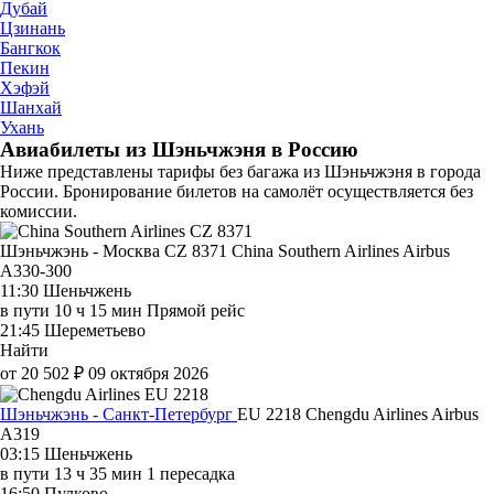
Дубай
Цзинань
Бангкок
Пекин
Хэфэй
Шанхай
Ухань
Авиабилеты из Шэньчжэня в Россию
Ниже представлены тарифы без багажа из Шэньчжэня в города
России. Бронирование билетов на самолёт осуществляется без
комиссии.
Шэньчжэнь - Москва CZ 8371
China Southern Airlines
Airbus
A330-300
11:30
Шеньчжень
в пути
10 ч 15 мин
Прямой рейс
21:45
Шереметьево
Найти
от 20 502 ₽
09 октября 2026
Шэньчжэнь - Санкт-Петербург
EU 2218
Chengdu Airlines
Airbus
A319
03:15
Шеньчжень
в пути
13 ч 35 мин
1 пересадка
16:50
Пулково