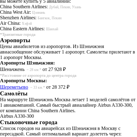
вы можете купить у 5 авиалиний:
China Southern Airlines:
Дубай, Пекин, Ухань
China West Air:
Цзинань
Shenzhen Airlines:
Бангкок, Пекин
Air China:
Хэфэй
China Eastern Airlines:
Шанхай
*Транзитные города
Аэропорты
Цены авиабилетов из аэропортов. Из Шэньчжэня
авиасообщение обслуживает 1 аэропорт. Самолеты прилетают в
1 аэропорт Москвы.
Аэропорты Шэньчжэня:
Шеньчжень
от 27 928 ₽
~ 28 км.*
*Расстояние от аэропорта до центра города
Аэропорты Москвы:
Шереметьево
от 28 372 ₽
~ 33 км.*
Самолёты
На маршруте Шэньчжэнь Москва летает 1 моделей самолётов от
1 авиакомпаний. Самый быстрый авиалайнер Airbus A330-300,
от компании China Southern Airlines.
Airbus A330-300
Стыковочные города
Список городов на авиарейсах из Шэньчжэня в Москву с
пересадкой. Самый оптимальный вариант долететь через: