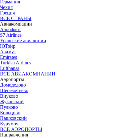
Германия
Чехия
Греция
ВСЕ СТРАНЫ
Авиакомпании
Аэрофлот
S7 Airlines
Уральские авиалинии
ЮТэйр
Азимут
Emirates
Turkish Airlines
Lufthansa
ВСЕ АВИАКОМПАНИИ
Аэропорты
Домодедово
Шереметьево
Внуково
Жуковский
Пулково
Кольцово
Пашковский
Курумоч
ВСЕ АЭРОПОРТЫ
Направления