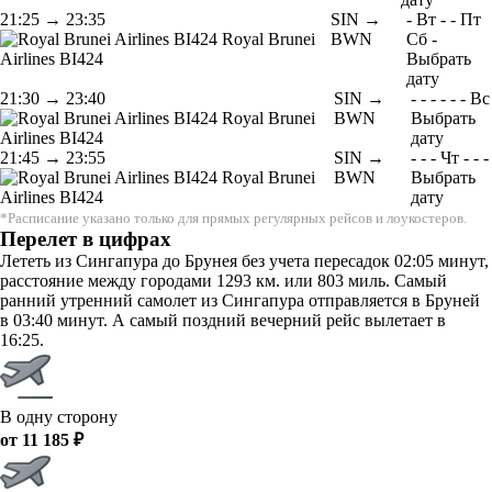
21:25
→
23:35
SIN →
-
Вт
-
-
Пт
Royal Brunei
BWN
Сб
-
Airlines
BI424
Выбрать
дату
21:30
→
23:40
SIN →
-
-
-
-
-
-
Вс
Royal Brunei
BWN
Выбрать
Airlines
BI424
дату
21:45
→
23:55
SIN →
-
-
-
Чт
-
-
-
Royal Brunei
BWN
Выбрать
Airlines
BI424
дату
*Расписание указано только для прямых регулярных рейсов и лоукостеров.
Перелет в цифрах
Лететь из Сингапура до Брунея без учета пересадок 02:05 минут,
расстояние между городами 1293 км. или 803 миль. Самый
ранний утренний самолет из Сингапура отправляется в Бруней
в 03:40 минут. А самый поздний вечерний рейс вылетает в
16:25.
В одну сторону
от 11 185 ₽