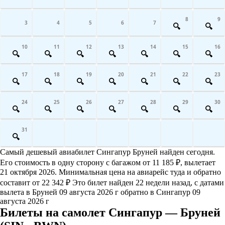
8
9
3
4
5
6
7
10
11
12
13
14
15
16
17
18
19
20
21
22
23
24
25
26
27
28
29
30
31
Самый дешевый авиабилет Сингапур Бруней найден сегодня.
Его стоимость в одну сторону с багажом от 11 185 ₽, вылетает
21 октября 2026. Минимальная цена на авиарейс туда и обратно
составит от 22 342 ₽ Это билет найден 22 недели назад, с датами
вылета в Бруней 09 августа 2026 г обратно в Сингапур 09
августа 2026 г
Билеты на самолет Сингапур — Бруней