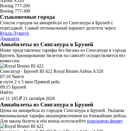
Airbus A320
Boeing 777-200
Boeing 777-300
Стыковочные города
Список городов на авиарейсах из Сингапура в Бруней с
пересадкой. Самый оптимальный вариант долететь через:
Куала-Лумпур
Джакарта
Авиабилеты из Сингапура в Бруней
Ниже представлены тарифы без багажа из Сингапура в города
Брунея. Бронирование билетов на самолёт осуществляется без
комиссии.
Сингапур - Бруней BI 422
Royal Brunei
Airbus A320
07:10
Чанги
в пути
2 ч 5 мин
Прямой рейс
09:15
Бруней
Найти
от 11 185 ₽
21 октября 2026
Авиабилеты из Сингапура в Бруней
Цены на авиарейсы из городов Сингапура в Бруней. Указаны
минимальные тарифы авиаперевозчиков на ближайшие рейсы.
Для заказа билета в оба конца используйте
поисковую форму