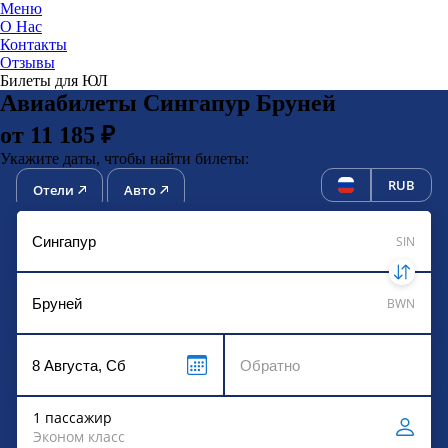
Меню
О Нас
Контакты
ЮниТи
Отзывы
Билеты для ЮЛ
Авиабилеты Сингапур Бруней
от 11 185 ₽
Укажите даты, чтобы найти билеты:
RUB
Отели
Авто
SIN
BWN
1 пассажир
Эконом класс