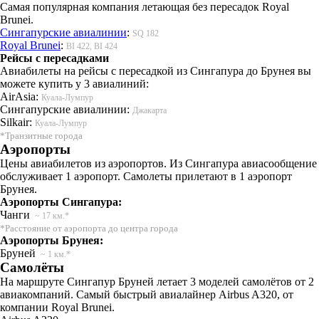
Самая популярная компания летающая без пересадок Royal
Brunei.
Сингапурские авиалинии
:
SQ 182
Royal Brunei
:
BI 422, BI 424
Рейсы с пересадками
Авиабилеты на рейсы с пересадкой из Сингапура до Брунея вы
можете купить у 3 авиалиний:
AirAsia:
Куала-Лумпур
Сингапурские авиалинии:
Джакарта
Silkair:
Куала-Лумпур
*Транзитные города
Аэропорты
Цены авиабилетов из аэропортов. Из Сингапура авиасообщение
обслуживает 1 аэропорт. Самолеты прилетают в 1 аэропорт
Брунея.
Аэропорты Сингапура:
Чанги
~ 17 км.*
*Расстояние от аэропорта до центра города
Аэропорты Брунея:
Бруней
~ 1 км.*
Самолёты
На маршруте Сингапур Бруней летает 3 моделей самолётов от 2
авиакомпаний. Самый быстрый авиалайнер Airbus A320, от
компании Royal Brunei.