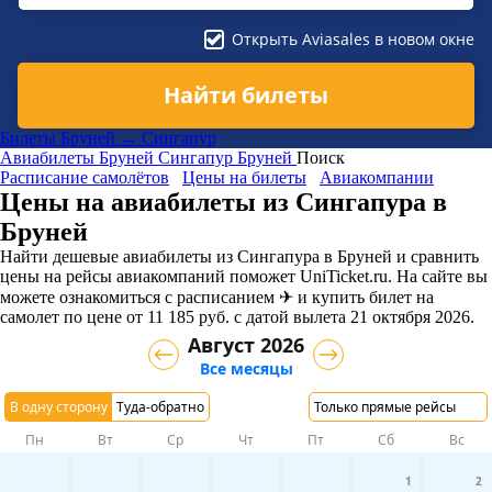
Открыть Aviasales в новом окне
Найти билеты
Билеты Бруней → Сингапур
Авиабилеты
Бруней
Сингапур
Бруней
Поиск
Расписание самолётов
Цены на билеты
Авиакомпании
Цены на авиабилеты из Сингапура в
Бруней
Найти дешевые авиабилеты из Сингапура в Бруней и сравнить
цены на рейсы авиакомпаний поможет UniTicket.ru. На сайте вы
можете ознакомиться с расписанием ✈ и купить билет на
самолет
по цене
от
11 185
руб.
с датой вылета 21 октября 2026.
Август 2026
Все месяцы
В одну сторону
Туда-обратно
Только прямые рейсы
Пн
Вт
Ср
Чт
Пт
Сб
Вс
1
2