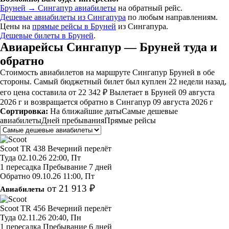
Бруней → Сингапур авиабилеты
на обратный рейс.
Дешевые авиабилеты из Сингапура
по любым направлениям.
Цены на
прямые рейсы в Бруней
из Сингапура.
Дешевые билеты в Бруней
.
Авиарейсы Сингапур — Бруней туда и
обратно
Стоимость авиабилетов на маршруте Сингапур Бруней в обе
стороны. Самый бюджетный билет был куплен 22 недели назад,
его цена составила от 22 342 ₽ Вылетает в Бруней 09 августа
2026 г и возвращается обратно в Сингапур 09 августа 2026 г
Сортировка:
На ближайшие даты
Самые дешевые
авиабилеты
Дней пребывания
Прямые рейсы
Scoot
TR 438
Вечерний перелёт
Туда
02.10.26
22:00, Пт
1 пересадка
Пребывание 7 дней
Обратно
09.10.26
11:00, Пт
от 21 913 ₽
Авиабилеты
Scoot
TR 456
Вечерний перелёт
Туда
02.11.26
20:40, Пн
1 пересадка
Пребывание 6 дней