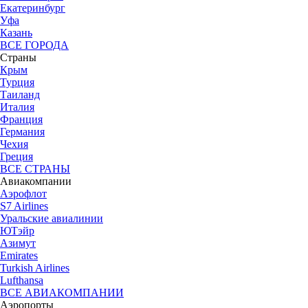
Екатеринбург
Уфа
Казань
ВСЕ ГОРОДА
Страны
Крым
Турция
Таиланд
Италия
Франция
Германия
Чехия
Греция
ВСЕ СТРАНЫ
Авиакомпании
Аэрофлот
S7 Airlines
Уральские авиалинии
ЮТэйр
Азимут
Emirates
Turkish Airlines
Lufthansa
ВСЕ АВИАКОМПАНИИ
Аэропорты