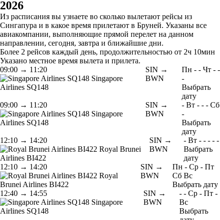
2026
Из расписания вы узнаете во сколько вылетают рейсы из
Сингапура и в какое время прилетают в Бруней. Указаны все
авиакомпании, выполняющие прямой перелет на данном
направлении, сегодня, завтра и ближайшие дни.
Более 2 рейсов каждый день, продолжительностью от 2ч 10мин
Указано местное время вылета и прилета.
09:00
→
11:20
SIN →
Пн
-
-
Чт
-
-
Singapore
BWN
-
Airlines
SQ148
Выбрать
дату
09:00
→
11:20
SIN →
-
Вт
-
-
-
Сб
Singapore
BWN
-
Airlines
SQ148
Выбрать
дату
12:10
→
14:20
SIN →
-
Вт
-
-
-
-
-
Royal Brunei
BWN
Выбрать
Airlines
BI422
дату
12:10
→
14:20
SIN →
Пн
-
Ср
-
Пт
Royal
BWN
Сб
Вс
Brunei Airlines
BI422
Выбрать дату
12:40
→
14:55
SIN →
-
-
Ср
-
Пт
-
Singapore
BWN
Вс
Airlines
SQ148
Выбрать
дату