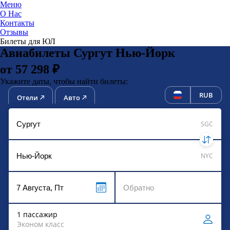
Меню
О Нас
Контакты
ЮниТи
Отзывы
Билеты для ЮЛ
Авиабилеты Сургут Нью-Йорк
от 57 298 ₽
Укажите даты, чтобы найти билеты:
RUB
Отели
Авто
SGC
NYC
1 пассажир
Эконом класс