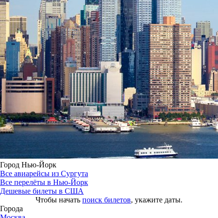
Город Нью-Йорк
Все авиарейсы из Сургута
Все перелёты в Нью-Йорк
Дешевые билеты в США
Чтобы начать
поиск билетов
, укажите даты.
Города
Москва