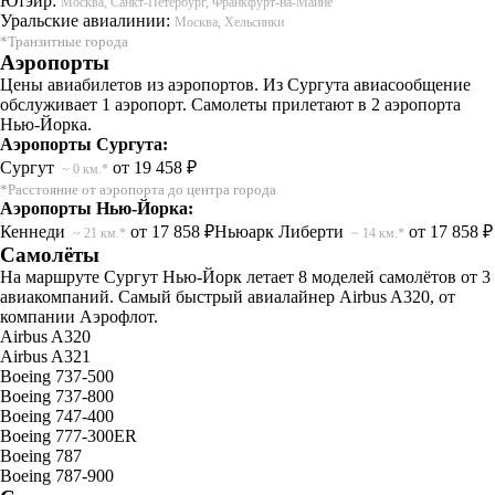
Ютэйр:
Москва, Санкт-Петербург, Франкфурт-на-Майне
Уральские авиалинии:
Москва, Хельсинки
*Транзитные города
Аэропорты
Цены авиабилетов из аэропортов. Из Сургута авиасообщение
обслуживает 1 аэропорт. Самолеты прилетают в 2 аэропорта
Нью-Йорка.
Аэропорты Сургута:
Сургут
от 19 458 ₽
~ 0 км.*
*Расстояние от аэропорта до центра города
Аэропорты Нью-Йорка:
Кеннеди
от 17 858 ₽
Ньюарк Либерти
от 17 858 ₽
~ 21 км.*
~ 14 км.*
Самолёты
На маршруте Сургут Нью-Йорк летает 8 моделей самолётов от 3
авиакомпаний. Самый быстрый авиалайнер Airbus A320, от
компании Аэрофлот.
Airbus A320
Airbus A321
Boeing 737-500
Boeing 737-800
Boeing 747-400
Boeing 777-300ER
Boeing 787
Boeing 787-900