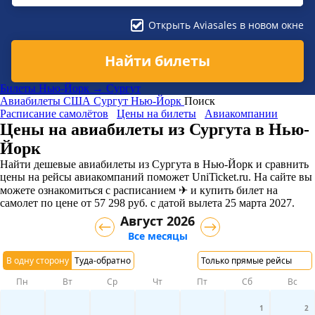
Открыть Aviasales в новом окне
Найти билеты
Билеты Нью-Йорк → Сургут
Авиабилеты
США
Сургут
Нью-Йорк
Поиск
Расписание самолётов
Цены на билеты
Авиакомпании
Цены на авиабилеты из Сургута в Нью-
Йорк
Найти дешевые авиабилеты из Сургута в Нью-Йорк и сравнить
цены на рейсы авиакомпаний поможет UniTicket.ru. На сайте вы
можете ознакомиться с расписанием ✈ и купить билет на
самолет
по цене
от
57 298
руб.
с датой вылета 25 марта 2027.
Август 2026
Все месяцы
В одну сторону
Туда-обратно
Только прямые рейсы
Пн
Вт
Ср
Чт
Пт
Сб
Вс
1
2