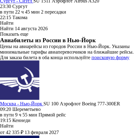
Сургут - Сиэтл
SU 1511
Аэрофлот
Airbus A320
23:30
Сургут
в пути
22 ч 45 мин
2 пересадки
22:15
Такома
Найти
Найти
14 августа 2026
Показать еще
Авиабилеты из России в Нью-Йорк
Цены на авиарейсы из городов России в Нью-Йорк. Указаны
минимальные тарифы авиаперевозчиков на ближайшие рейсы.
Для заказа билета в оба конца используйте
поисковую форму
Москва - Нью-Йорк
SU 100
Аэрофлот
Boeing 777-300ER
09:20
Шереметьево
в пути
9 ч 55 мин
Прямой рейс
19:15
Кеннеди
Найти
от 42 335 ₽
13 февраля 2027