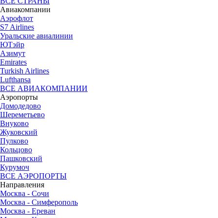
ВСЕ СТРАНЫ
Авиакомпании
Аэрофлот
S7 Airlines
Уральские авиалинии
ЮТэйр
Азимут
Emirates
Turkish Airlines
Lufthansa
ВСЕ АВИАКОМПАНИИ
Аэропорты
Домодедово
Шереметьево
Внуково
Жуковский
Пулково
Кольцово
Пашковский
Курумоч
ВСЕ АЭРОПОРТЫ
Направления
Москва - Сочи
Москва - Симферополь
Москва - Ереван