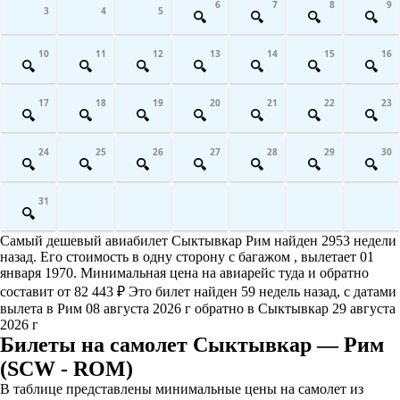
6
7
8
9
3
4
5
10
11
12
13
14
15
16
17
18
19
20
21
22
23
24
25
26
27
28
29
30
31
Самый дешевый авиабилет Сыктывкар Рим найден 2953 недели
назад. Его стоимость в одну сторону с багажом , вылетает 01
января 1970. Минимальная цена на авиарейс туда и обратно
составит от 82 443 ₽ Это билет найден 59 недель назад, с датами
вылета в Рим 08 августа 2026 г обратно в Сыктывкар 29 августа
2026 г
Билеты на самолет Сыктывкар — Рим
(SCW - ROM)
В таблице представлены минимальные цены на самолет из