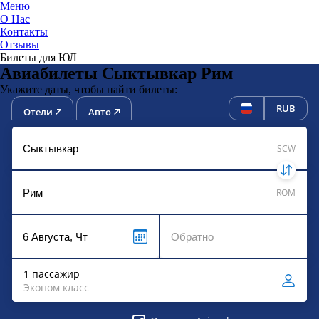
Меню
О Нас
Контакты
ЮниТи
Отзывы
Билеты для ЮЛ
Авиабилеты Сыктывкар Рим
Укажите даты, чтобы найти билеты:
RUB
Отели
Авто
SCW
ROM
1 пассажир
Эконом класс