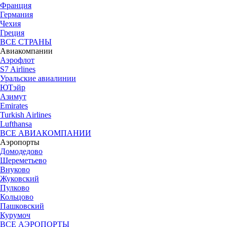
Франция
Германия
Чехия
Греция
ВСЕ СТРАНЫ
Авиакомпании
Аэрофлот
S7 Airlines
Уральские авиалинии
ЮТэйр
Азимут
Emirates
Turkish Airlines
Lufthansa
ВСЕ АВИАКОМПАНИИ
Аэропорты
Домодедово
Шереметьево
Внуково
Жуковский
Пулково
Кольцово
Пашковский
Курумоч
ВСЕ АЭРОПОРТЫ