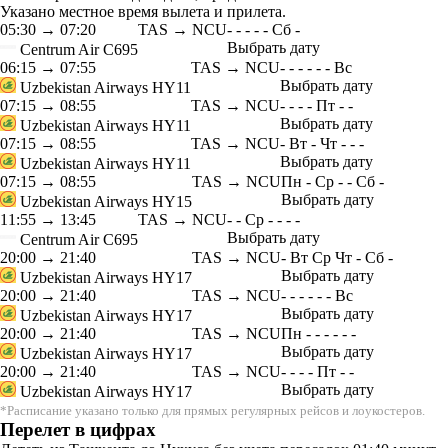
Указано местное время вылета и прилета.
05:30
→
07:20
TAS → NCU
-
-
-
-
-
Сб
-
Выбрать дату
Centrum Air
C695
06:15
→
07:55
TAS → NCU
-
-
-
-
-
-
Вс
Выбрать дату
Uzbekistan Airways
HY11
07:15
→
08:55
TAS → NCU
-
-
-
-
Пт
-
-
Выбрать дату
Uzbekistan Airways
HY11
07:15
→
08:55
TAS → NCU
-
Вт
-
Чт
-
-
-
Выбрать дату
Uzbekistan Airways
HY11
07:15
→
08:55
TAS → NCU
Пн
-
Ср
-
-
Сб
-
Выбрать дату
Uzbekistan Airways
HY15
11:55
→
13:45
TAS → NCU
-
-
Ср
-
-
-
-
Выбрать дату
Centrum Air
C695
20:00
→
21:40
TAS → NCU
-
Вт
Ср
Чт
-
Сб
-
Выбрать дату
Uzbekistan Airways
HY17
20:00
→
21:40
TAS → NCU
-
-
-
-
-
-
Вс
Выбрать дату
Uzbekistan Airways
HY17
20:00
→
21:40
TAS → NCU
Пн
-
-
-
-
-
-
Выбрать дату
Uzbekistan Airways
HY17
20:00
→
21:40
TAS → NCU
-
-
-
-
Пт
-
-
Выбрать дату
Uzbekistan Airways
HY17
*Расписание указано только для прямых регулярных рейсов и лоукостеров.
Перелет в цифрах