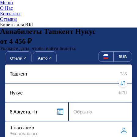
Меню
О Нас
Контакты
ЮниТи
Отзывы
Билеты для ЮЛ
Авиабилеты Ташкент Нукус
от 4 456 ₽
Укажите даты, чтобы найти билеты:
RUB
Отели
Авто
TAS
NCU
1 пассажир
Эконом класс