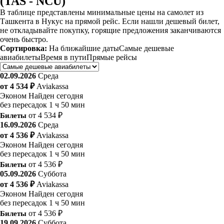
(TAS - NCU)
В таблице представлены минимальные цены на самолет из
Ташкента в Нукус на прямой рейс. Если нашли дешевый билет,
не откладывайте покупку, горящие предложения заканчиваются
очень быстро.
Сортировка:
На ближайшие даты
Самые дешевые
авиабилеты
Время в пути
Прямые рейсы
02.09.2026
Среда
от 4 534 ₽
Aviakassa
Эконом
Найден сегодня
без пересадок
1 ч 50 мин
Билеты
от 4 534 ₽
16.09.2026
Среда
от 4 536 ₽
Aviakassa
Эконом
Найден сегодня
без пересадок
1 ч 50 мин
Билеты
от 4 536 ₽
05.09.2026
Суббота
от 4 536 ₽
Aviakassa
Эконом
Найден сегодня
без пересадок
1 ч 50 мин
Билеты
от 4 536 ₽
19.09.2026
Суббота