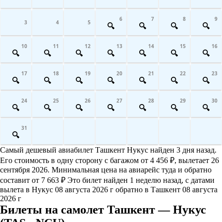
6
7
8
9
3
4
5
10
11
12
13
14
15
16
17
18
19
20
21
22
23
24
25
26
27
28
29
30
31
Самый дешевый авиабилет Ташкент Нукус найден 3 дня назад.
Его стоимость в одну сторону с багажом от 4 456 ₽, вылетает 26
сентября 2026. Минимальная цена на авиарейс туда и обратно
составит от 7 663 ₽ Это билет найден 1 неделю назад, с датами
вылета в Нукус 08 августа 2026 г обратно в Ташкент 08 августа
2026 г
Билеты на самолет Ташкент — Нукус