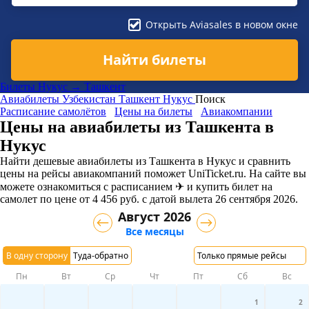
Открыть Aviasales в новом окне
Найти билеты
Билеты Нукус → Ташкент
Авиабилеты
Узбекистан
Ташкент
Нукус
Поиск
Расписание самолётов
Цены на билеты
Авиакомпании
Цены на авиабилеты из Ташкента в
Нукус
Найти дешевые авиабилеты из Ташкента в Нукус и сравнить
цены на рейсы авиакомпаний поможет UniTicket.ru. На сайте вы
можете ознакомиться с расписанием ✈ и купить билет на
самолет
по цене
от
4 456
руб.
с датой вылета 26 сентября 2026.
Август 2026
Все месяцы
В одну сторону
Туда-обратно
Только прямые рейсы
Пн
Вт
Ср
Чт
Пт
Сб
Вс
1
2