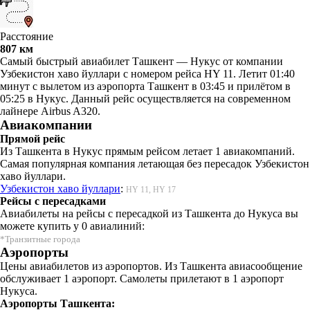
Расстояние
807 км
Самый быстрый авиабилет Ташкент — Нукус от компании
Узбекистон хаво йуллари с номером рейса HY 11. Летит 01:40
минут с вылетом из аэропорта Ташкент в 03:45 и прилётом в
05:25 в Нукус. Данный рейс осуществляется на современном
лайнере Airbus A320.
Авиакомпании
Прямой рейс
Из Ташкента в Нукус прямым рейсом летает 1 авиакомпаний.
Самая популярная компания летающая без пересадок Узбекистон
хаво йуллари.
Узбекистон хаво йуллари
:
HY 11, HY 17
Рейсы с пересадками
Авиабилеты на рейсы с пересадкой из Ташкента до Нукуса вы
можете купить у 0 авиалиний:
*Транзитные города
Аэропорты
Цены авиабилетов из аэропортов. Из Ташкента авиасообщение
обслуживает 1 аэропорт. Самолеты прилетают в 1 аэропорт
Нукуса.
Аэропорты Ташкента: