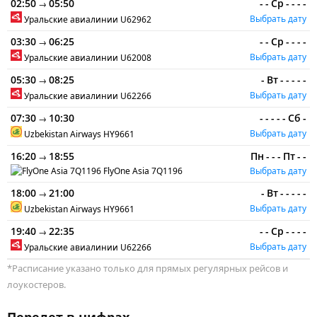
02:50
05:50
-
-
Ср
-
-
-
-
→
Выбрать дату
Уральские авиалинии
U62962
03:30
06:25
-
-
Ср
-
-
-
-
→
Выбрать дату
Уральские авиалинии
U62008
05:30
08:25
-
Вт
-
-
-
-
-
→
Выбрать дату
Уральские авиалинии
U62266
07:30
10:30
-
-
-
-
-
Сб
-
→
Выбрать дату
Uzbekistan Airways
HY9661
16:20
18:55
Пн
-
-
-
Пт
-
-
→
FlyOne Asia
7Q1196
Выбрать дату
18:00
21:00
-
Вт
-
-
-
-
-
→
Выбрать дату
Uzbekistan Airways
HY9661
19:40
22:35
-
-
Ср
-
-
-
-
→
Выбрать дату
Уральские авиалинии
U62266
*Расписание указано только для прямых регулярных рейсов и
лоукостеров.
Перелет в цифрах