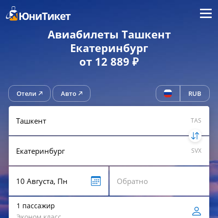
Меню
ЮниТикет
Авиабилеты Ташкент
Екатеринбург
от 12 889 ₽
Отели
Авто
RUB
TAS
SVX
1 пассажир
Эконом класс