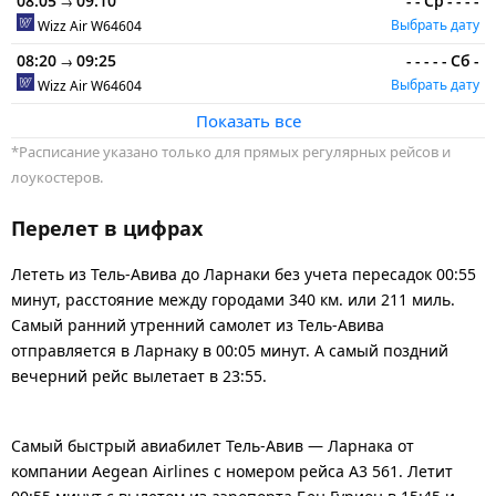
08:05
09:10
-
-
Ср
-
-
-
-
→
Выбрать дату
Wizz Air
W64604
08:20
09:25
-
-
-
-
-
Сб
-
→
Выбрать дату
Wizz Air
W64604
Показать все
*Расписание указано только для прямых регулярных рейсов и
лоукостеров.
Перелет в цифрах
Лететь из Тель-Авива до Ларнаки без учета пересадок 00:55
минут, расстояние между городами 340 км. или 211 миль.
Самый ранний утренний самолет из Тель-Авива
отправляется в Ларнаку в 00:05 минут. А самый поздний
вечерний рейс вылетает в 23:55.
Самый быстрый авиабилет Тель-Авив — Ларнака от
компании Aegean Airlines с номером рейса A3 561. Летит