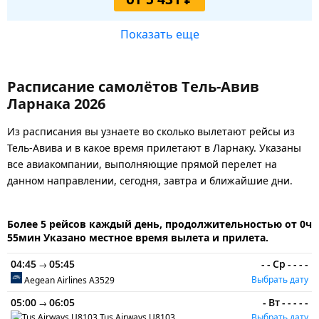
Показать еще
Расписание самолётов Тель-Авив
Ларнака 2026
Из расписания вы узнаете во сколько вылетают рейсы из
Тель-Авива и в какое время прилетают в Ларнаку. Указаны
все авиакомпании, выполняющие прямой перелет на
данном направлении, сегодня, завтра и ближайшие дни.
Более 5 рейсов каждый день, продолжительностью от 0ч
55мин Указано местное время вылета и прилета.
04:45
05:45
-
-
Ср
-
-
-
-
→
Выбрать дату
Aegean Airlines
A3529
05:00
06:05
-
Вт
-
-
-
-
-
→
Tus Airways
U8103
Выбрать дату