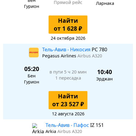
Бен
Прямой рейс
Ларнака
Гурион
Найти
от 1 628 ₽
24 октября 2026
Тель-Авив - Никосия
PC 780
Pegasus Airlines
Airbus A320
05:20
10:40
в пути
5 ч 20 мин
Бен
1 пересадка
Эрджан
Гурион
Найти
от 23 527 ₽
12 августа 2026
Тель-Авив - Пафос
IZ 151
Arkia
Airbus A320