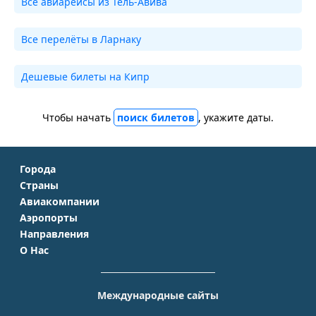
Все авиарейсы из Тель-Авива
Все перелёты в Ларнаку
Дешевые билеты на Кипр
Чтобы начать
поиск билетов
, укажите даты.
Города
Страны
Москва
Авиакомпании
Крым
Санкт-Петербург
Аэропорты
Аэрофлот
Турция
Симферополь
Направления
Домодедово
S7 Airlines
Таиланд
Краснодар
О Нас
Москва - Сочи
Шереметьево
Уральские авиалинии
Италия
Новосибирск
О Компании
Москва - Симферополь
Внуково
ЮТэйр
Франция
Екатеринбург
Контакты
Москва - Ереван
Жуковский
Международные сайты
Азимут
Германия
Уфа
Способы оплаты
Москва - Краснодар
Пулково