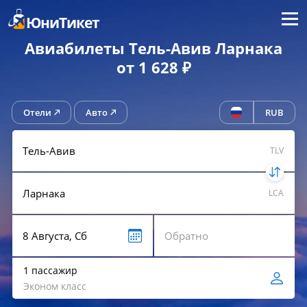
Меню
ЮниТикет
Авиабилеты Тель-Авив Ларнака
от 1 628 ₽
Отели
Авто
RUB
TLV
LCA
1 пассажир
Эконом класс