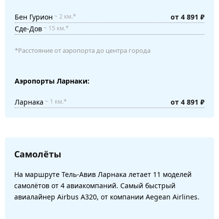
Бен Гурион
от 4 891 ₽
~ 2 км.*
Сде-Дов
~ 15 км.*
*Расстояние от аэропорта до центра города
Аэропорты Ларнаки:
Ларнака
от 4 891 ₽
~ 1 км.*
Самолёты
На маршруте Тель-Авив Ларнака летает 11 моделей
самолётов от 4 авиакомпаний. Самый быстрый
авиалайнер Airbus A320, от компании Aegean Airlines.