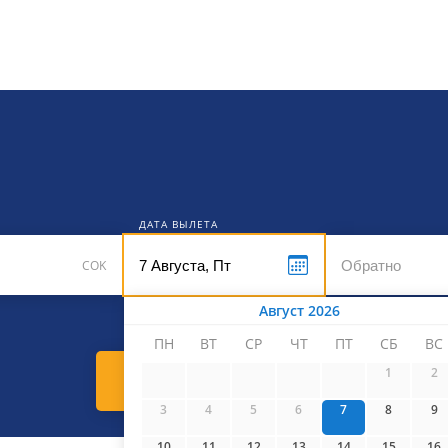
кет
ДАТА ВЫЛЕТА
COK
Август 2026
ПН
ВТ
СР
ЧТ
ПТ
СБ
ВС
1
2
Найти билеты
3
4
5
6
7
8
9
10
11
12
13
14
15
16