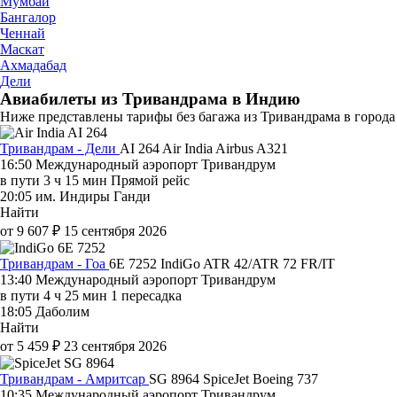
Мумбаи
Бангалор
Ченнай
Маскат
Ахмадабад
Дели
Авиабилеты из Тривандрама в Индию
Ниже представлены тарифы без багажа из Тривандрама в города
Тривандрам - Дели
AI 264
Air India
Airbus A321
16:50
Международный аэропорт Тривандрум
в пути
3 ч 15 мин
Прямой рейс
20:05
им. Индиры Ганди
Найти
от 9 607 ₽
15 сентября 2026
Тривандрам - Гоа
6E 7252
IndiGo
ATR 42/ATR 72 FR/IT
13:40
Международный аэропорт Тривандрум
в пути
4 ч 25 мин
1 пересадка
18:05
Даболим
Найти
от 5 459 ₽
23 сентября 2026
Тривандрам - Амритсар
SG 8964
SpiceJet
Boeing 737
10:35
Международный аэропорт Тривандрум