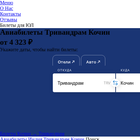
Меню
О Нас
Контакты
ЮниТи
Отзывы
Билеты для ЮЛ
Авиабилеты Тривандрам Кочин
от 4 323 ₽
Укажите даты, чтобы найти билеты:
Отели
Авто
ОТКУДА
КУДА
TRV
Билеты Кочин → Тривандрам
Авиабилеты
Индия
Тривандрам
Кочин
Поиск