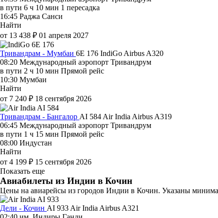
в пути
6 ч 10 мин
1 пересадка
16:45
Раджа Санси
Найти
от 13 438 ₽
01 апреля 2027
Тривандрам - Мумбаи
6E 176
IndiGo
Airbus A320
08:20
Международный аэропорт Тривандрум
в пути
2 ч 10 мин
Прямой рейс
10:30
Мумбаи
Найти
от 7 240 ₽
18 сентября 2026
Тривандрам - Бангалор
AI 584
Air India
Airbus A319
06:45
Международный аэропорт Тривандрум
в пути
1 ч 15 мин
Прямой рейс
08:00
Индустан
Найти
от 4 199 ₽
15 сентября 2026
Показать еще
Авиабилеты из Индии в Кочин
Цены на авиарейсы из городов Индии в Кочин. Указаны минимал
Дели - Кочин
AI 933
Air India
Airbus A321
02:40
им. Индиры Ганди