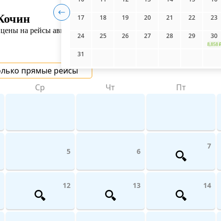
Кочин
17
18
19
20
21
22
23
цены на рейсы авиакомпаний поможет UniTicket.ru. На сайте вы
24
25
26
27
28
29
30
8,858 
31
олько прямые рейсы
Ср
Чт
Пт
7
5
6
12
13
14