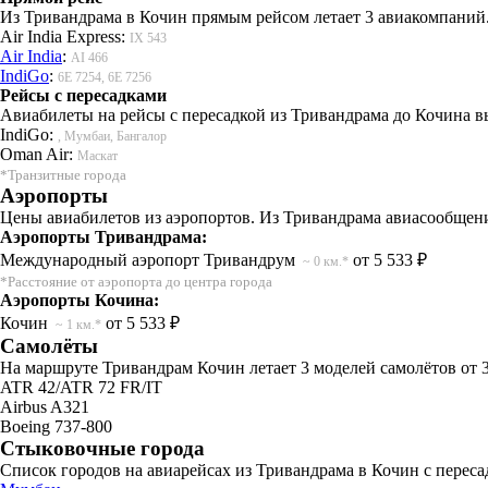
Из Тривандрама в Кочин прямым рейсом летает 3 авиакомпаний.
Air India Express:
IX 543
Air India
:
AI 466
IndiGo
:
6E 7254, 6E 7256
Рейсы с пересадками
Авиабилеты на рейсы с пересадкой из Тривандрама до Кочина в
IndiGo:
, Мумбаи, Бангалор
Oman Air:
Маскат
*Транзитные города
Аэропорты
Цены авиабилетов из аэропортов. Из Тривандрама авиасообщени
Аэропорты Тривандрама:
Международный аэропорт Тривандрум
от 5 533 ₽
~ 0 км.*
*Расстояние от аэропорта до центра города
Аэропорты Кочина:
Кочин
от 5 533 ₽
~ 1 км.*
Самолёты
На маршруте Тривандрам Кочин летает 3 моделей самолётов от 3
ATR 42/ATR 72 FR/IT
Airbus A321
Boeing 737-800
Стыковочные города
Список городов на авиарейсах из Тривандрама в Кочин с переса