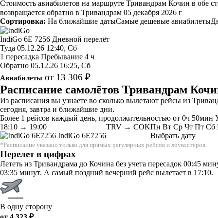
Стоимость авиабилетов на маршруте Тривандрам Кочин в обе сто
возвращается обратно в Тривандрам 05 декабря 2026 г
Сортировка:
На ближайшие даты
Самые дешевые авиабилеты
Д
IndiGo
6E 7256
Дневной перелёт
Туда
05.12.26
12:40, Сб
1 пересадка
Пребывание 4 ч
Обратно
05.12.26
16:25, Сб
от 13 306 ₽
Авиабилеты
Расписание самолётов Тривандрам Кочи
Из расписания вы узнаете во сколько вылетают рейсы из Трива
сегодня, завтра и ближайшие дни.
Более 1 рейсов каждый день, продолжительностью от 0ч 50мин У
18:10
→
19:00
TRV → COK
Пн
Вт
Ср
Чт
Пт
Сб
IndiGo
6E7256
Выбрать дату
*Расписание указано только для прямых регулярных рейсов и лоукостеров.
Перелет в цифрах
Лететь из Тривандрама до Кочина без учета пересадок 00:45 ми
03:35 минут. А самый поздний вечерний рейс вылетает в 17:10.
В одну сторону
от 4 323 ₽