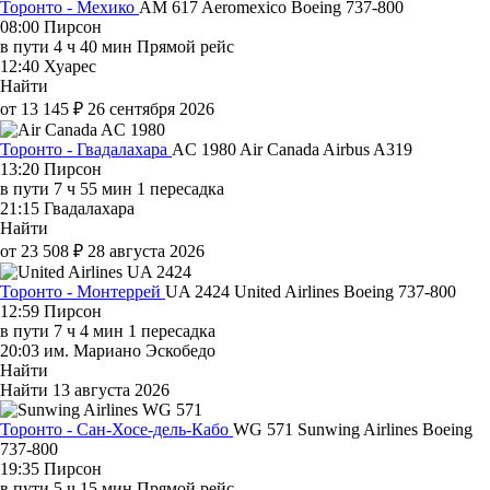
Торонто - Мехико
AM 617
Aeromexico
Boeing 737-800
08:00
Пирсон
в пути
4 ч 40 мин
Прямой рейс
12:40
Хуарес
Найти
от 13 145 ₽
26 сентября 2026
Торонто - Гвадалахара
AC 1980
Air Canada
Airbus A319
13:20
Пирсон
в пути
7 ч 55 мин
1 пересадка
21:15
Гвадалахара
Найти
от 23 508 ₽
28 августа 2026
Торонто - Монтеррей
UA 2424
United Airlines
Boeing 737-800
12:59
Пирсон
в пути
7 ч 4 мин
1 пересадка
20:03
им. Мариано Эскобедо
Найти
Найти
13 августа 2026
Торонто - Сан-Хосе-дель-Кабо
WG 571
Sunwing Airlines
Boeing
737-800
19:35
Пирсон
в пути
5 ч 15 мин
Прямой рейс