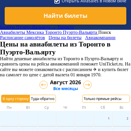
Открыть Aviasales в новом окне
Найти билеты
Билеты Пуэрто-Вальярта → Торонто
Авиабилеты
Мексика
Торонто
Пуэрто-Вальярта
Поиск
Расписание самолётов
Цены на билеты
Авиакомпании
Цены на авиабилеты из Торонто в
Пуэрто-Вальярту
Найти дешевые авиабилеты из Торонто в Пуэрто-Вальярту и
сравнить цены на рейсы авиакомпаний поможет UniTicket.ru. На
сайте вы можете ознакомиться с расписанием ✈ и купить билет
на самолет
по цене с датой вылета 01 января 1970.
Август 2026
Все месяцы
В одну сторону
Туда-обратно
Только прямые рейсы
Пн
Вт
Ср
Чт
Пт
Сб
Вс
1
2