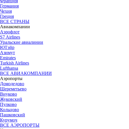
Франция
Германия
Чехия
Греция
ВСЕ СТРАНЫ
Авиакомпании
Аэрофлот
S7 Airlines
Уральские авиалинии
ЮТэйр
Азимут
Emirates
Turkish Airlines
Lufthansa
ВСЕ АВИАКОМПАНИИ
Аэропорты
Домодедово
Шереметьево
Внуково
Жуковский
Пулково
Кольцово
Пашковский
Курумоч
ВСЕ АЭРОПОРТЫ