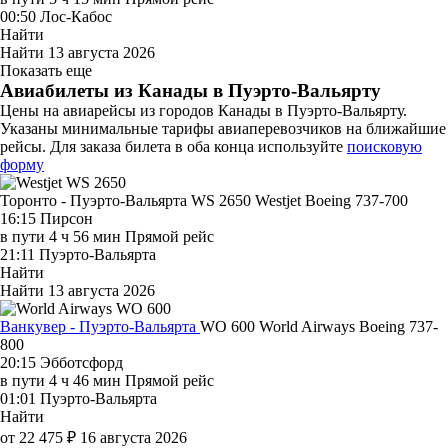
00:50
Лос-Кабос
Найти
Найти
13 августа 2026
Показать еще
Авиабилеты из Канады в Пуэрто-Вальярту
Цены на авиарейсы из городов Канады в Пуэрто-Вальярту.
Указаны минимальные тарифы авиаперевозчиков на ближайшие
рейсы. Для заказа билета в оба конца используйте
поисковую
форму
Торонто - Пуэрто-Вальярта WS 2650
Westjet
Boeing 737-700
16:15
Пирсон
в пути
4 ч 56 мин
Прямой рейс
21:11
Пуэрто-Вальярта
Найти
Найти
13 августа 2026
Ванкувер - Пуэрто-Вальярта
WO 600
World Airways
Boeing 737-
800
20:15
Эбботсфорд
в пути
4 ч 46 мин
Прямой рейс
01:01
Пуэрто-Вальярта
Найти
от 22 475 ₽
16 августа 2026