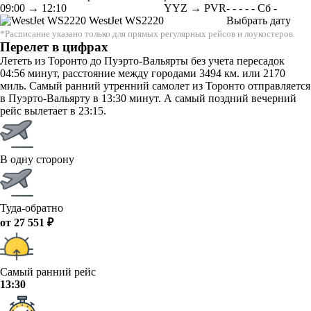
09:00
→
12:10
YYZ → PVR
-
-
-
-
-
Сб
-
WestJet
WS2220
Выбрать дату
*Расписание указано только для прямых регулярных рейсов и лоукостеров.
Перелет в цифрах
Лететь из Торонто до Пуэрто-Вальярты без учета пересадок
04:56 минут, расстояние между городами 3494 км. или 2170
миль. Самый ранний утренний самолет из Торонто отправляется
в Пуэрто-Вальярту в 13:30 минут. А самый поздний вечерний
рейс вылетает в 23:15.
В одну сторону
Туда-обратно
от 27 551 ₽
Самый ранний рейс
13:30