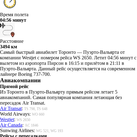
Время полета
04:56 минут
Расстояние
3494 км
Самый быстрый авиабилет Торонто — Пуэрто-Вальярта от
компании Westjet с номером рейса WS 2650. Летит 04:56 минут с
вылетом из аэропорта Пирсон в 16:15 и прилётом в 21:11 в
Пуэрто-Вальярта. Данный рейс осуществляется на современном
лайнере Boeing 737-700.
Авиакомпании
Прямой рейс
Из Торонто в Пуэрто-Вальярту прямым рейсом летает 5
авиакомпаний. Самая популярная компания летающая без
пересадок Air Transat.
Air Transat
:
TS 798, TS 648
World Airways:
WO 660
Westjet
:
WS 2650
Air Canada
:
AC 1846
Sunwing Airlines:
WG 521, WG 193
Рейсы с пересадками