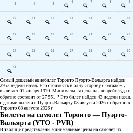
6
7
8
9
3
4
5
10
11
12
13
14
15
16
17
18
19
20
21
22
23
24
25
26
27
28
29
30
31
Самый дешевый авиабилет Торонто Пуэрто-Вальярта найден
2953 недели назад. Его стоимость в одну сторону с багажом ,
вылетает 01 января 1970. Минимальная цена на авиарейс туда и
обратно составит от 27 551 ₽ Это билет найден 43 недели назад,
с датами вылета в Пуэрто-Вальярту 08 августа 2026 г обратно в
Торонто 08 августа 2026 г
Билеты на самолет Торонто — Пуэрто-
Вальярта (YTO - PVR)
В таблице представлены минимальные цены на самолет из