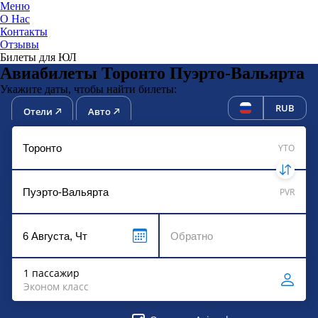
Меню
О Нас
Контакты
ЮниТи
Отзывы
Билеты для ЮЛ
Авиабилеты Торонто Пуэрто-Вальярта
Укажите даты, чтобы найти билеты:
RUB
Отели
Авто
YTO
PVR
1 пассажир
Эконом класс