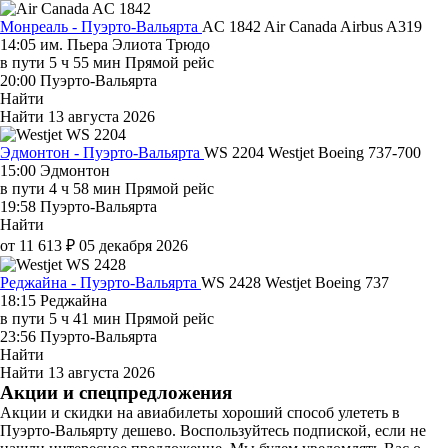
Монреаль - Пуэрто-Вальярта
AC 1842
Air Canada
Airbus A319
14:05
им. Пьера Элиота Трюдо
в пути
5 ч 55 мин
Прямой рейс
20:00
Пуэрто-Вальярта
Найти
Найти
13 августа 2026
Эдмонтон - Пуэрто-Вальярта
WS 2204
Westjet
Boeing 737-700
15:00
Эдмонтон
в пути
4 ч 58 мин
Прямой рейс
19:58
Пуэрто-Вальярта
Найти
от 11 613 ₽
05 декабря 2026
Реджайна - Пуэрто-Вальярта
WS 2428
Westjet
Boeing 737
18:15
Реджайна
в пути
5 ч 41 мин
Прямой рейс
23:56
Пуэрто-Вальярта
Найти
Найти
13 августа 2026
Акции и спецпредложения
Акции и скидки на авиабилеты хороший способ улететь в
Пуэрто-Вальярту дешево. Воспользуйтесь подпиской, если не