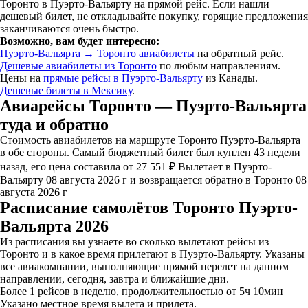
Торонто в Пуэрто-Вальярту на прямой рейс. Если нашли
дешевый билет, не откладывайте покупку, горящие предложения
заканчиваются очень быстро.
Возможно, вам будет интересно:
Пуэрто-Вальярта → Торонто авиабилеты
на обратный рейс.
Дешевые авиабилеты из Торонто
по любым направлениям.
Цены на
прямые рейсы в Пуэрто-Вальярту
из Канады.
Дешевые билеты в Мексику
.
Авиарейсы Торонто — Пуэрто-Вальярта
туда и обратно
Стоимость авиабилетов на маршруте Торонто Пуэрто-Вальярта
в обе стороны. Самый бюджетный билет был куплен 43 недели
назад, его цена составила от 27 551 ₽ Вылетает в Пуэрто-
Вальярту 08 августа 2026 г и возвращается обратно в Торонто 08
августа 2026 г
Расписание самолётов Торонто Пуэрто-
Вальярта 2026
Из расписания вы узнаете во сколько вылетают рейсы из
Торонто и в какое время прилетают в Пуэрто-Вальярту. Указаны
все авиакомпании, выполняющие прямой перелет на данном
направлении, сегодня, завтра и ближайшие дни.
Более 1 рейсов в неделю, продолжительностью от 5ч 10мин
Указано местное время вылета и прилета.