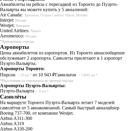
Авиабилеты на рейсы с пересадкой из Торонто до Пуэрто-
Вальярты вы можете купить у 5 авиалиний:
Air Canada:
Эдмонтон, Остров Святого Павла, Мехико
Interjet:
Мехико
Westjet:
Виннипег
United Airlines:
Чикаго
Aeromexico:
Мехико
*Транзитные города
Аэропорты
Цены авиабилетов из аэропортов. Из Торонто авиасообщение
обслуживает 2 аэропорта. Самолеты прилетают в 1 аэропорт
Пуэрто-Вальярты.
Аэропорты Торонто:
Пирсон
от 10 943 ₽
Гамильтон
~ 20 км.*
~ 13843 км.*
*Расстояние от аэропорта до центра города
Аэропорты Пуэрто-Вальярты:
Пуэрто-Вальярта
~ 0 км.*
Самолёты
На маршруте Торонто Пуэрто-Вальярта летает 7 моделей
самолётов от 5 авиакомпаний. Самый быстрый авиалайнер
Boeing 737-700, от компании Westjet.
Airbus A311-300
Airbus A319
Airbus A330-200