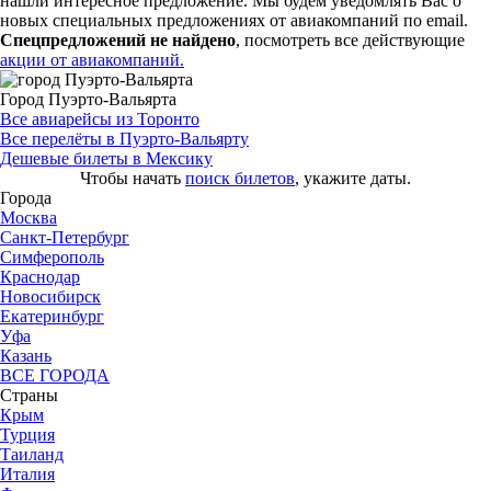
нашли интересное предложение. Мы будем уведомлять Вас о
новых специальных предложениях от авиакомпаний по email.
Спецпредложений не найдено
, посмотреть все действующие
акции от авиакомпаний.
Город Пуэрто-Вальярта
Все авиарейсы из Торонто
Все перелёты в Пуэрто-Вальярту
Дешевые билеты в Мексику
Чтобы начать
поиск билетов
, укажите даты.
Города
Москва
Санкт-Петербург
Симферополь
Краснодар
Новосибирск
Екатеринбург
Уфа
Казань
ВСЕ ГОРОДА
Страны
Крым
Турция
Таиланд
Италия