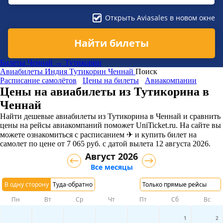
Открыть Aviasales в новом окне
Найти билеты
Билеты Ченнай → Тутикорин
Авиабилеты
Индия
Тутикорин
Ченнай
Поиск
Расписание самолётов
Цены на билеты
Авиакомпании
Цены на авиабилеты из Тутикорина в
Ченнай
Найти дешевые авиабилеты из Тутикорина в Ченнай и сравнить
цены на рейсы авиакомпаний поможет UniTicket.ru. На сайте вы
можете ознакомиться с расписанием ✈ и купить билет на
самолет
по цене
от
7 065
руб.
с датой вылета 12 августа 2026.
Август 2026
Все месяцы
В одну сторону
Туда-обратно
Только прямые рейсы
Пн
Вт
Ср
Чт
Пт
Сб
Вс
1
2