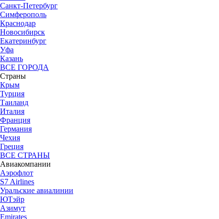
Санкт-Петербург
Симферополь
Краснодар
Новосибирск
Екатеринбург
Уфа
Казань
ВСЕ ГОРОДА
Страны
Крым
Турция
Таиланд
Италия
Франция
Германия
Чехия
Греция
ВСЕ СТРАНЫ
Авиакомпании
Аэрофлот
S7 Airlines
Уральские авиалинии
ЮТэйр
Азимут
Emirates