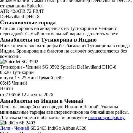
авиакомпаний. Самый быстрый авиалайнер DeHavilland DHC-8,
от компании SpiceJet.
ATR 42/ATR 72 FR/IT
DeHavilland DHC-8
Стыковочные города
Список городов на авиарейсах из Тутикорина в Ченнай с
пересадкой. Самый оптимальный вариант долететь через:
Авиабилеты из Тутикорина в Индию
Ниже представлены тарифы без багажа из Тутикорина в города
Индии. Бронирование билетов на самолёт осуществляется без
комиссии.
Тутикорин - Ченнай SG 3592
SpiceJet
DeHavilland DHC-8
05:20
Тутикорин
в пути
1 ч 25 мин
Прямой рейс
06:45
Ченнай
Найти
от 7 065 ₽
12 августа 2026
Авиабилеты из Индии в Ченнай
Цены на авиарейсы из городов Индии в Ченнай. Указаны
минимальные тарифы авиаперевозчиков на ближайшие рейсы.
Для заказа билета в оба конца используйте
поисковую форму
Дели - Ченнай
6E 2403
IndiGo
Airbus A320