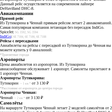
Данный рейс осуществляется на современном лайнере
DeHavilland DHC-8.
Авиакомпании
Прямой рейс
Из Тутикорина в Ченнай прямым рейсом летает 2 авиакомпаний.
Самая популярная компания летающая без пересадок IndiGo.
SpiceJet:
SG 3592, SG 3594
IndiGo
:
6E 7184, 6E 7186, 6E 7188
Рейсы с пересадками
Авиабилеты на рейсы с пересадкой из Тутикорина до Ченная вы
можете купить у 0 авиалиний:
*Транзитные города
Аэропорты
Цены авиабилетов из аэропортов. Из Тутикорина
авиасообщение обслуживает 1 аэропорт. Самолеты прилетают в
1 аэропорт Ченная.
Аэропорты Тутикорина:
Тутикорин
от 3 130 ₽
~ 1 км.*
*Расстояние от аэропорта до центра города
Аэропорты Ченная:
Ченнай
от 3 130 ₽
~ 2 км.*
Самолёты
На маршруте Тутикорин Ченнай летает 2 моделей самолётов от 2