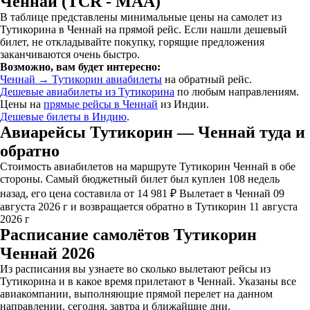
Ченнай (TCR - MAA)
В таблице представлены минимальные цены на самолет из
Тутикорина в Ченнай на прямой рейс. Если нашли дешевый
билет, не откладывайте покупку, горящие предложения
заканчиваются очень быстро.
Возможно, вам будет интересно:
Ченнай → Тутикорин авиабилеты
на обратный рейс.
Дешевые авиабилеты из Тутикорина
по любым направлениям.
Цены на
прямые рейсы в Ченнай
из Индии.
Дешевые билеты в Индию
.
Авиарейсы Тутикорин — Ченнай туда и
обратно
Стоимость авиабилетов на маршруте Тутикорин Ченнай в обе
стороны. Самый бюджетный билет был куплен 108 недель
назад, его цена составила от 14 981 ₽ Вылетает в Ченнай 09
августа 2026 г и возвращается обратно в Тутикорин 11 августа
2026 г
Расписание самолётов Тутикорин
Ченнай 2026
Из расписания вы узнаете во сколько вылетают рейсы из
Тутикорина и в какое время прилетают в Ченнай. Указаны все
авиакомпании, выполняющие прямой перелет на данном
направлении, сегодня, завтра и ближайшие дни.