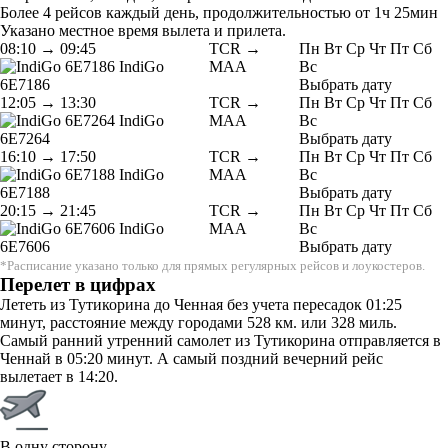
Более 4 рейсов каждый день, продолжительностью от 1ч 25мин
Указано местное время вылета и прилета.
08:10
→
09:45
TCR →
Пн
Вт
Ср
Чт
Пт
Сб
IndiGo
MAA
Вс
6E7186
Выбрать дату
12:05
→
13:30
TCR →
Пн
Вт
Ср
Чт
Пт
Сб
IndiGo
MAA
Вс
6E7264
Выбрать дату
16:10
→
17:50
TCR →
Пн
Вт
Ср
Чт
Пт
Сб
IndiGo
MAA
Вс
6E7188
Выбрать дату
20:15
→
21:45
TCR →
Пн
Вт
Ср
Чт
Пт
Сб
IndiGo
MAA
Вс
6E7606
Выбрать дату
*Расписание указано только для прямых регулярных рейсов и лоукостеров.
Перелет в цифрах
Лететь из Тутикорина до Ченная без учета пересадок 01:25
минут, расстояние между городами 528 км. или 328 миль.
Самый ранний утренний самолет из Тутикорина отправляется в
Ченнай в 05:20 минут. А самый поздний вечерний рейс
вылетает в 14:20.
В одну сторону