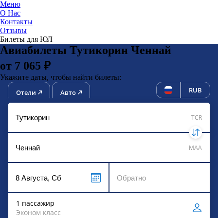
Меню
О Нас
Контакты
ЮниТи
Отзывы
Билеты для ЮЛ
Авиабилеты Тутикорин Ченнай
от 7 065 ₽
Укажите даты, чтобы найти билеты:
RUB
Отели
Авто
TCR
MAA
1 пассажир
Эконом класс