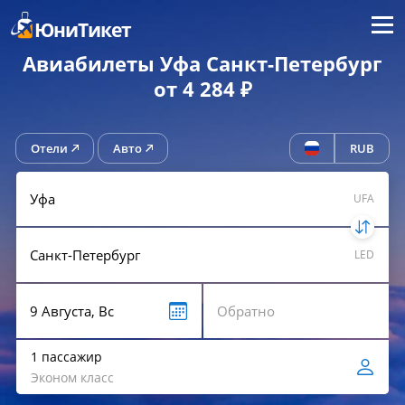
Меню
ЮниТикет
Авиабилеты Уфа Санкт-Петербург
от 4 284 ₽
Отели
Авто
RUB
UFA
LED
1 пассажир
Эконом класс