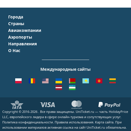
Города
Страны
Москва
Авиакомпании
Крым
Санкт-Петербург
Аэропорты
Аэрофлот
Турция
Симферополь
Направления
Домодедово
S7 Airlines
Таиланд
Краснодар
О Нас
Москва - Сочи
Шереметьево
Уральские авиалинии
Италия
Новосибирск
О Компании
Москва - Симферополь
Внуково
ЮТэйр
Франция
Екатеринбург
Контакты
Москва - Ереван
Жуковский
Международные сайты
Азимут
Германия
Уфа
Способы оплаты
Москва - Краснодар
Пулково
Emirates
Чехия
Казань
Помощь
Москва - Калининград
Кольцово
Turkish Airlines
Греция
ВСЕ ГОРОДА
Отзывы
Москва - Душанбе
Пашковский
Lufthansa
ВСЕ СТРАНЫ
Наши партнеры
Москва - Екатеринбург
Курумоч
ВСЕ АВИАКОМПАНИИ
Вакансии
Москва - Махачкала
ВСЕ АЭРОПОРТЫ
Copyright © 2016-2026 . Все права защищены. UniTicket.ru — часть HolidayPrice
Блог
ВСЕ НАПРАВЛЕНИЯ
LLC, европейского лидера в сфере онлайн-туризма и сопутствующих услуг.
Как купить билет
Политика конфиденциальности.
Правила использования.
Карта сайта.
При
использовании материалов активная ссылка на сайт UniTicket.ru обязательна.