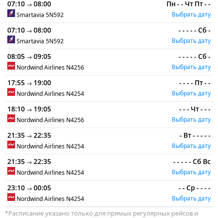
07:10
08:00
Пн
-
-
Чт
Пт
-
-
→
Выбрать дату
Smartavia
5N592
07:10
08:00
-
-
-
-
-
Сб
-
→
Выбрать дату
Smartavia
5N592
08:05
09:05
-
-
-
-
-
Сб
-
→
Выбрать дату
Nordwind Airlines
N4256
17:55
19:00
-
-
-
-
Пт
-
-
→
Выбрать дату
Nordwind Airlines
N4254
18:10
19:05
-
-
-
Чт
-
-
-
→
Выбрать дату
Nordwind Airlines
N4256
21:35
22:35
-
Вт
-
-
-
-
-
→
Выбрать дату
Nordwind Airlines
N4254
21:35
22:35
-
-
-
-
-
Сб
Вс
→
Выбрать дату
Nordwind Airlines
N4254
23:10
00:05
-
-
Ср
-
-
-
-
→
Выбрать дату
Nordwind Airlines
N4254
*Расписание указано только для прямых регулярных рейсов и