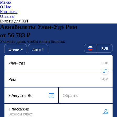
Меню
О Нас
Контакты
ЮниТи
Отзывы
Билеты для ЮЛ
Авиабилеты Улан-Удэ Рим
от 56 783 ₽
Укажите даты, чтобы найти билеты:
RUB
Отели
Авто
UUD
ROM
1 пассажир
Эконом класс