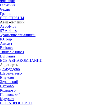
Франция
Германия
Чехия
Греция
ВСЕ СТРАНЫ
Авиакомпании
Аэрофлот
S7 Airlines
Уральские авиалинии
ЮТэйр
Азимут
Emirates
Turkish Airlines
Lufthansa
ВСЕ АВИАКОМПАНИИ
Аэропорты
Домодедово
Шереметьево
Внуково
Жуковский
Пулково
Кольцово
Пашковский
Курумоч
ВСЕ АЭРОПОРТЫ