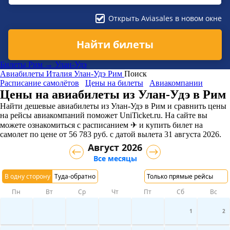
Открыть Aviasales в новом окне
Найти билеты
Билеты Рим → Улан-Удэ
Авиабилеты
Италия
Улан-Удэ
Рим
Поиск
Расписание самолётов
Цены на билеты
Авиакомпании
Цены на авиабилеты из Улан-Удэ в Рим
Найти дешевые авиабилеты из Улан-Удэ в Рим и сравнить цены
на рейсы авиакомпаний поможет UniTicket.ru. На сайте вы
можете ознакомиться с расписанием ✈ и купить билет на
самолет
по цене
от
56 783
руб.
с датой вылета 31 августа 2026.
Август 2026
Все месяцы
В одну сторону
Туда-обратно
Только прямые рейсы
Пн
Вт
Ср
Чт
Пт
Сб
Вс
1
2