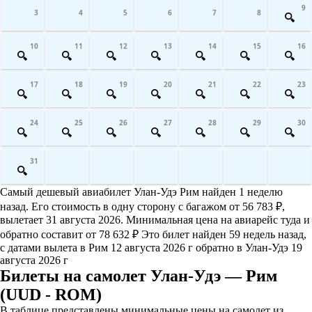
9
3
4
5
6
7
8
10
11
12
13
14
15
16
17
18
19
20
21
22
23
24
25
26
27
28
29
30
31
Самый дешевый авиабилет Улан-Удэ Рим найден 1 неделю
назад. Его стоимость в одну сторону с багажом от 56 783 ₽,
вылетает 31 августа 2026. Минимальная цена на авиарейс туда и
обратно составит от 78 632 ₽ Это билет найден 59 недель назад,
с датами вылета в Рим 12 августа 2026 г обратно в Улан-Удэ 19
августа 2026 г
Билеты на самолет Улан-Удэ — Рим
(UUD - ROM)
В таблице представлены минимальные цены на самолет из