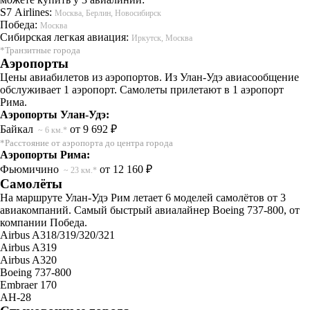
S7 Airlines:
Москва, Берлин, Новосибирск
Победа:
Москва
Сибирская легкая авиация:
Иркутск, Москва
*Транзитные города
Аэропорты
Цены авиабилетов из аэропортов. Из Улан-Удэ авиасообщение
обслуживает 1 аэропорт. Самолеты прилетают в 1 аэропорт
Рима.
Аэропорты Улан-Удэ:
Байкал
от 9 692 ₽
~ 6 км.*
*Расстояние от аэропорта до центра города
Аэропорты Рима:
Фьюмичино
от 12 160 ₽
~ 23 км.*
Самолёты
На маршруте Улан-Удэ Рим летает 6 моделей самолётов от 3
авиакомпаний. Самый быстрый авиалайнер Boeing 737-800, от
компании Победа.
Airbus A318/319/320/321
Airbus A319
Airbus A320
Boeing 737-800
Embraer 170
АН-28