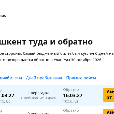
иям.
шкент туда и обратно
бе стороны. Самый бюджетный билет был куплен 6 дней наз
 г и возвращается обратно в Улан-Удэ 30 октября 2026 г
авиабилеты
Дней пребывания
Прямые рейсы
да
Обратно
Ав
1 пересадка
.03.27
16.03.27
от 
Пребывание 9 дней
15, Вс
10:50, Вт
да
Обратно
Ав
2 пересадки