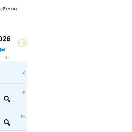
сайте вы
.
026
цы
Вс
2
9
16