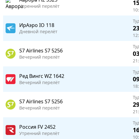
15
Утренний перелёт
10:
Ту
ИрАэро
IO 118
23
Дневной перелёт
12
Ту
S7 Airlines
S7 5256
03
Вечерний перелёт
21:
Ту
Ред Вингс
WZ 1642
09
Вечерний перелёт
18
Ту
S7 Airlines
S7 5256
29
Вечерний перелёт
21:
Ту
Россия
FV 2452
16
Утренний перелёт
10