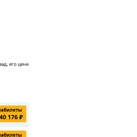
ад, его цена
иабилеты
40 176 ₽
иабилеты