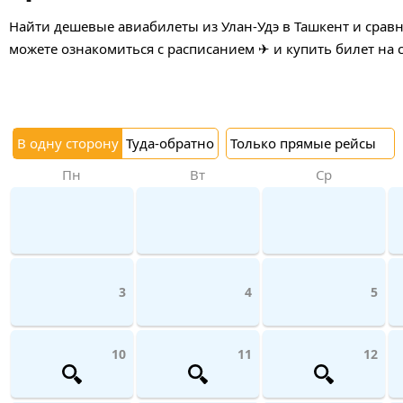
Найти дешевые авиабилеты из Улан-Удэ в Ташкент и сравн
можете ознакомиться с расписанием ✈ и купить билет на 
В одну сторону
Туда-обратно
Только прямые рейсы
Пн
Вт
Ср
3
4
5
10
11
12