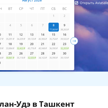
Август 2026
Открыть Aviasal
Н
ВТ
СР
ЧТ
ПТ
СБ
ВС
айти билеты
1
2
3
4
5
6
7
8
9
77,069 ₽
38,265 ₽
0
11
12
13
14
15
16
47 ₽
35,091 ₽
34,209 ₽
39,133 ₽
45,906 ₽
35,754 ₽
39,502 ₽
7
18
19
20
21
22
23
49 ₽
33,884 ₽
32,422 ₽
45,776 ₽
40,948 ₽
36,990 ₽
32,203 ₽
4
25
26
27
28
29
30
44 ₽
30,841 ₽
35,118 ₽
32,650 ₽
34,163 ₽
35,990 ₽
39,159 ₽
1
лан-Удэ в Ташкент