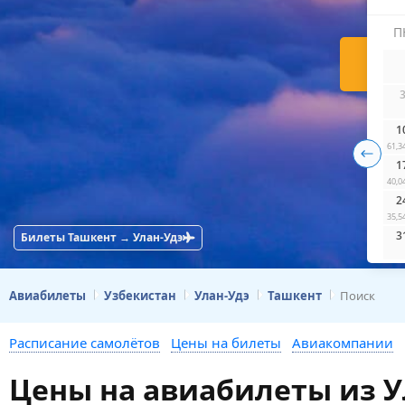
П
Н
1
61,3
1
40,0
2
35,5
3
Билеты Ташкент → Улан-Удэ
Авиабилеты
Узбекистан
Улан-Удэ
Ташкент
Поиск
Расписание самолётов
Цены на билеты
Авиакомпании
Цены на авиабилеты из У