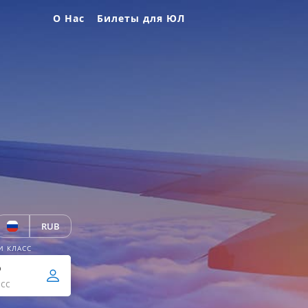
О Нас
Билеты для ЮЛ
RUB
И КЛАСС
р
сс