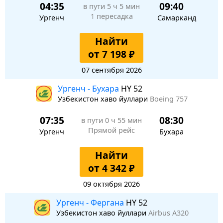
04:35
09:40
в пути
5 ч 5 мин
1 пересадка
Ургенч
Самарканд
Найти
от 7 198 ₽
07 сентября 2026
Ургенч - Бухара
HY 52
Узбекистон хаво йуллари
Boeing 757
07:35
08:30
в пути
0 ч 55 мин
Прямой рейс
Ургенч
Бухара
Найти
от 4 342 ₽
09 октября 2026
Ургенч - Фергана
HY 52
Узбекистон хаво йуллари
Airbus A320