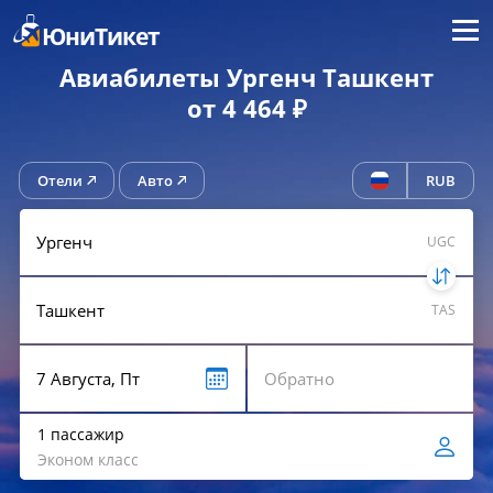
Меню
ЮниТикет
Авиабилеты Ургенч Ташкент
от 4 464 ₽
Отели
Авто
RUB
UGC
TAS
1 пассажир
Эконом класс