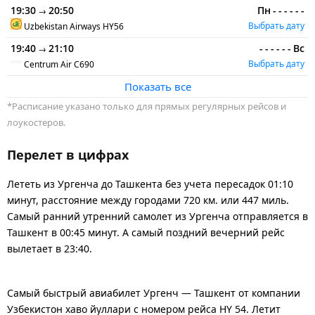
19:30
20:50
Пн
-
-
-
-
-
-
→
Выбрать дату
Uzbekistan Airways
HY56
19:40
21:10
-
-
-
-
-
-
Вс
→
Выбрать дату
Centrum Air
C690
Показать все
*Расписание указано только для прямых регулярных рейсов и
лоукостеров.
Перелет в цифрах
Лететь из Ургенча до Ташкента без учета пересадок 01:10
минут, расстояние между городами 720 км. или 447 миль.
Самый ранний утренний самолет из Ургенча отправляется в
Ташкент в 00:45 минут. А самый поздний вечерний рейс
вылетает в 23:40.
Самый быстрый авиабилет Ургенч — Ташкент от компании
Узбекистон хаво йуллари с номером рейса HY 54. Летит