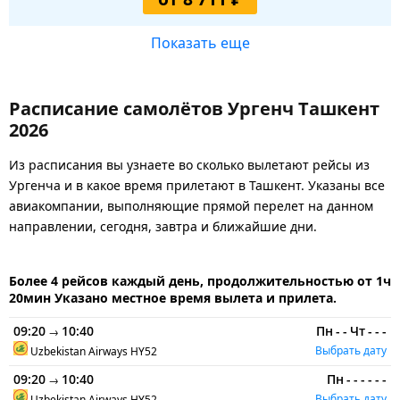
Показать еще
Расписание самолётов Ургенч Ташкент
2026
Из расписания вы узнаете во сколько вылетают рейсы из
Ургенча и в какое время прилетают в Ташкент. Указаны все
авиакомпании, выполняющие прямой перелет на данном
направлении, сегодня, завтра и ближайшие дни.
Более 4 рейсов каждый день, продолжительностью от 1ч
20мин Указано местное время вылета и прилета.
09:20
10:40
Пн
-
-
Чт
-
-
-
→
Выбрать дату
Uzbekistan Airways
HY52
09:20
10:40
Пн
-
-
-
-
-
-
→
Выбрать дату
Uzbekistan Airways
HY52