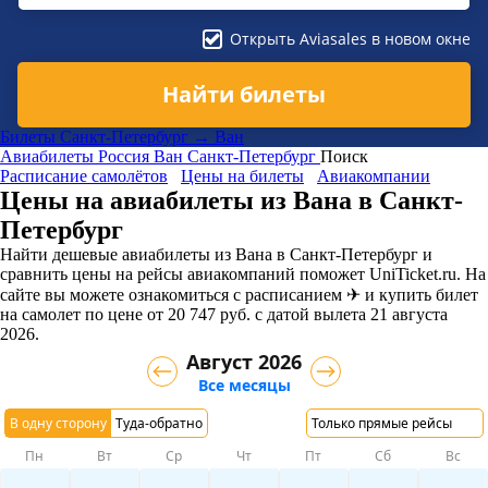
Открыть Aviasales в новом окне
Найти билеты
Билеты Санкт-Петербург → Ван
Авиабилеты
Россия
Ван
Санкт-Петербург
Поиск
Расписание самолётов
Цены на билеты
Авиакомпании
Цены на авиабилеты из Вана в Санкт-
Петербург
Найти дешевые авиабилеты из Вана в Санкт-Петербург и
сравнить цены на рейсы авиакомпаний поможет UniTicket.ru. На
сайте вы можете ознакомиться с расписанием ✈ и купить билет
на самолет
по цене
от
20 747
руб.
с датой вылета 21 августа
2026.
Август 2026
Все месяцы
В одну сторону
Туда-обратно
Только прямые рейсы
Пн
Вт
Ср
Чт
Пт
Сб
Вс