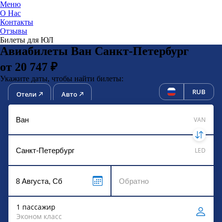
Меню
О Нас
Контакты
ЮниТи
Отзывы
Билеты для ЮЛ
Авиабилеты Ван Санкт-Петербург
от 20 747 ₽
Укажите даты, чтобы найти билеты:
RUB
Отели
Авто
VAN
LED
1 пассажир
Эконом класс