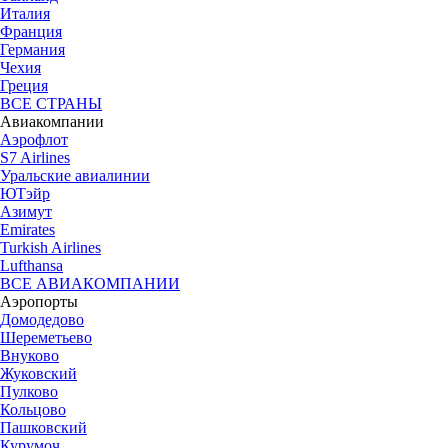
Италия
Франция
Германия
Чехия
Греция
ВСЕ СТРАНЫ
Авиакомпании
Аэрофлот
S7 Airlines
Уральские авиалинии
ЮТэйр
Азимут
Emirates
Turkish Airlines
Lufthansa
ВСЕ АВИАКОМПАНИИ
Аэропорты
Домодедово
Шереметьево
Внуково
Жуковский
Пулково
Кольцово
Пашковский
Курумоч