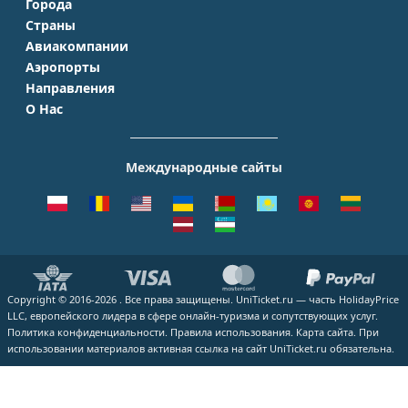
Города
Страны
Москва
Авиакомпании
Крым
Санкт-Петербург
Аэропорты
Аэрофлот
Турция
Симферополь
Направления
Домодедово
S7 Airlines
Таиланд
Краснодар
О Нас
Москва - Сочи
Шереметьево
Уральские авиалинии
Италия
Новосибирск
О Компании
Москва - Симферополь
Внуково
ЮТэйр
Франция
Екатеринбург
Контакты
Москва - Ереван
Жуковский
Международные сайты
Азимут
Германия
Уфа
Способы оплаты
Москва - Краснодар
Пулково
Emirates
Чехия
Казань
Помощь
Москва - Калининград
Кольцово
Turkish Airlines
Греция
ВСЕ ГОРОДА
Отзывы
Москва - Душанбе
Пашковский
Lufthansa
ВСЕ СТРАНЫ
Наши партнеры
Москва - Екатеринбург
Курумоч
ВСЕ АВИАКОМПАНИИ
Вакансии
Москва - Махачкала
ВСЕ АЭРОПОРТЫ
Copyright © 2016-2026 . Все права защищены. UniTicket.ru — часть HolidayPrice
Блог
ВСЕ НАПРАВЛЕНИЯ
LLC, европейского лидера в сфере онлайн-туризма и сопутствующих услуг.
Как купить билет
Политика конфиденциальности.
Правила использования.
Карта сайта.
При
использовании материалов активная ссылка на сайт UniTicket.ru обязательна.