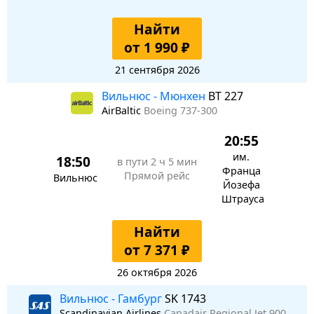
Найти
от 1 990 ₽
21 сентября 2026
Вильнюс - Мюнхен
BT 227
AirBaltic
Boeing 737-300
20:55
им.
18:50
в пути
2 ч 5 мин
Франца
Прямой рейс
Вильнюс
Йозефа
Штрауса
Найти
от 7 371 ₽
26 октября 2026
Вильнюс - Гамбург
SK 1743
Scandinavian Airlines
Canadair Regional Jet 900