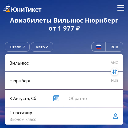
Меню
ЮниТикет
Авиабилеты Вильнюс Нюрнберг
от 1 977 ₽
Отели
Авто
RUB
VNO
NUE
1 пассажир
Эконом класс