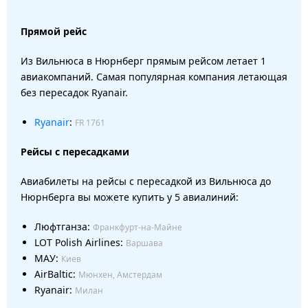
Прямой рейс
Из Вильнюса в Нюрнберг прямым рейсом летает 1
авиакомпаний. Самая популярная компания летающая
без пересадок Ryanair.
Ryanair
:
FR 1761
Рейсы с пересадками
Авиабилеты на рейсы с пересадкой из Вильнюса до
Нюрнберга вы можете купить у 5 авиалиний:
Люфтганза:
Франкфурт-на-Майне
LOT Polish Airlines:
Варшава
МАУ:
Киев
AirBaltic:
Мюнхен, Амстердам
Ryanair:
Милан