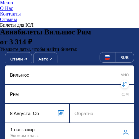
Меню
О Нас
Контакты
ЮниТи
Отзывы
Билеты для ЮЛ
Авиабилеты Вильнюс Рим
от 3 314 ₽
Укажите даты, чтобы найти билеты:
RUB
Отели
Авто
VNO
ROM
1 пассажир
Эконом класс