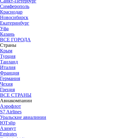
Санкт-Петербург
Симферополь
Краснодар
Новосибирск
Екатеринбург
Уфа
Казань
ВСЕ ГОРОДА
Страны
Крым
Турция
Таиланд
Италия
Франция
Германия
Чехия
Греция
ВСЕ СТРАНЫ
Авиакомпании
Аэрофлот
S7 Airlines
Уральские авиалинии
ЮТэйр
Азимут
Emirates