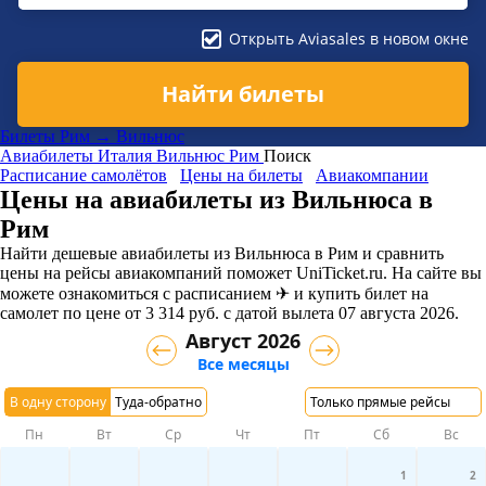
Открыть Aviasales в новом окне
Найти билеты
Билеты Рим → Вильнюс
Авиабилеты
Италия
Вильнюс
Рим
Поиск
Расписание самолётов
Цены на билеты
Авиакомпании
Цены на авиабилеты из Вильнюса в
Рим
Найти дешевые авиабилеты из Вильнюса в Рим и сравнить
цены на рейсы авиакомпаний поможет UniTicket.ru. На сайте вы
можете ознакомиться с расписанием ✈ и купить билет на
самолет
по цене
от
3 314
руб.
с датой вылета 07 августа 2026.
Август 2026
Все месяцы
В одну сторону
Туда-обратно
Только прямые рейсы
Пн
Вт
Ср
Чт
Пт
Сб
Вс
1
2