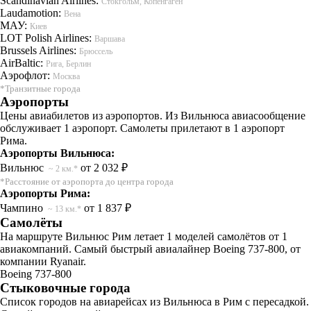
Scandinavian Airlines:
Стокгольм, Копенгаген
Laudamotion:
Вена
МАУ:
Киев
LOT Polish Airlines:
Варшава
Brussels Airlines:
Брюссель
AirBaltic:
Рига, Берлин
Аэрофлот:
Москва
*Транзитные города
Аэропорты
Цены авиабилетов из аэропортов. Из Вильнюса авиасообщение
обслуживает 1 аэропорт. Самолеты прилетают в 1 аэропорт
Рима.
Аэропорты Вильнюса:
Вильнюс
от 2 032 ₽
~ 2 км.*
*Расстояние от аэропорта до центра города
Аэропорты Рима:
Чампино
от 1 837 ₽
~ 13 км.*
Самолёты
На маршруте Вильнюс Рим летает 1 моделей самолётов от 1
авиакомпаний. Самый быстрый авиалайнер Boeing 737-800, от
компании Ryanair.
Boeing 737-800
Стыковочные города
Список городов на авиарейсах из Вильнюса в Рим с пересадкой.