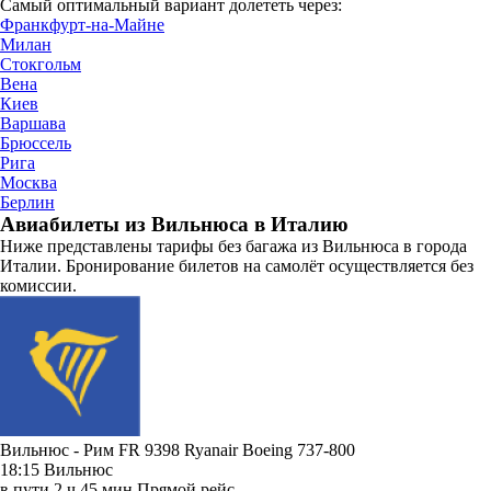
Самый оптимальный вариант долететь через:
Франкфурт-на-Майне
Милан
Стокгольм
Вена
Киев
Варшава
Брюссель
Рига
Москва
Берлин
Авиабилеты из Вильнюса в Италию
Ниже представлены тарифы без багажа из Вильнюса в города
Италии. Бронирование билетов на самолёт осуществляется без
комиссии.
Вильнюс - Рим FR 9398
Ryanair
Boeing 737-800
18:15
Вильнюс
в пути
2 ч 45 мин
Прямой рейс