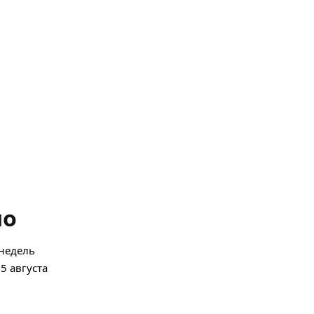
но
недель
5 августа