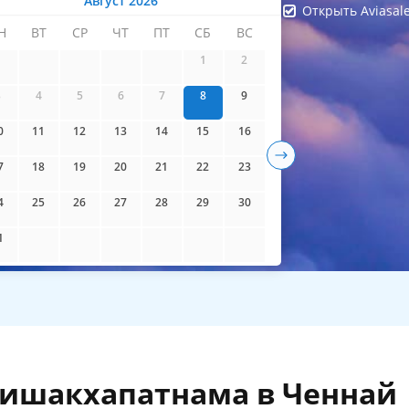
Август 2026
Открыть Aviasal
Н
ВТ
СР
ЧТ
ПТ
СБ
ВС
айти билеты
1
2
3
4
5
6
7
8
9
0
11
12
13
14
15
16
7
18
19
20
21
22
23
4
25
26
27
28
29
30
1
Вишакхапатнама в Ченнай