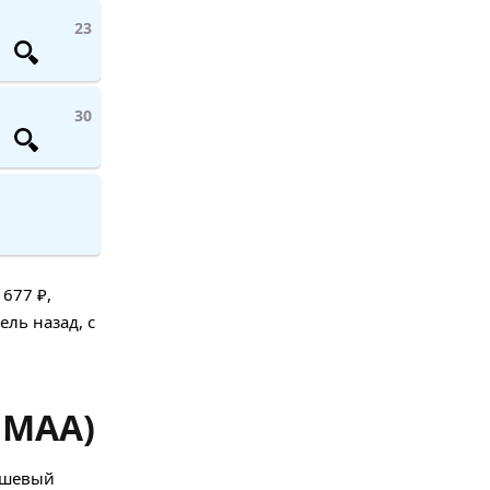
23
30
677 ₽,
ель назад, с
 MAA)
ешевый