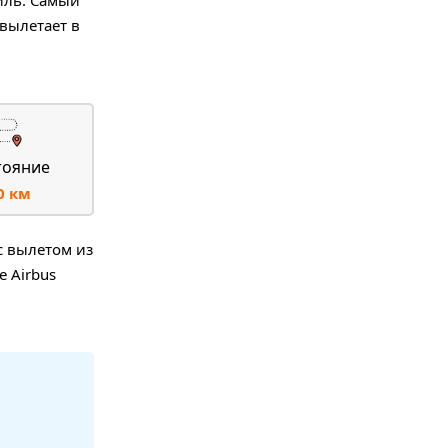
вылетает в
тояние
0 км
с вылетом из
 Airbus