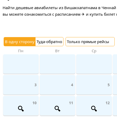
Найти дешевые авиабилеты из Вишакхапатнама в Ченнай и
вы можете ознакомиться с расписанием ✈ и купить билет 
В одну сторону
Туда-обратно
Только прямые рейсы
Пн
Вт
Ср
3
4
5
10
11
12