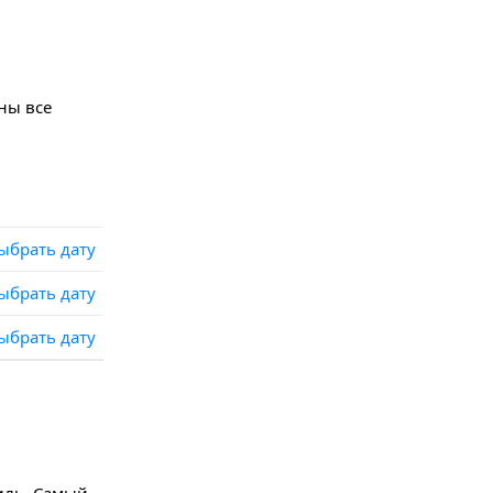
ны все
ыбрать дату
ыбрать дату
ыбрать дату
миль. Самый