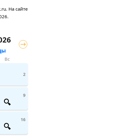
ru. На сайте
026.
026
цы
Вс
2
9
16