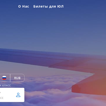
О Нас
Билеты для ЮЛ
RUB
И КЛАСС
р
сс