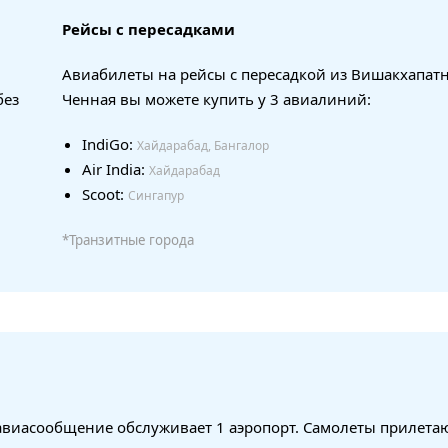
Рейсы с пересадками
Авиабилеты на рейсы с пересадкой из Вишакхапат
без
Ченная вы можете купить у 3 авиалиний:
IndiGo:
Хайдарабад, Бангалор
Air India:
Хайдарабад
Scoot:
Сингапур
*Транзитные города
авиасообщение обслуживает 1 аэропорт. Самолеты прилетаю