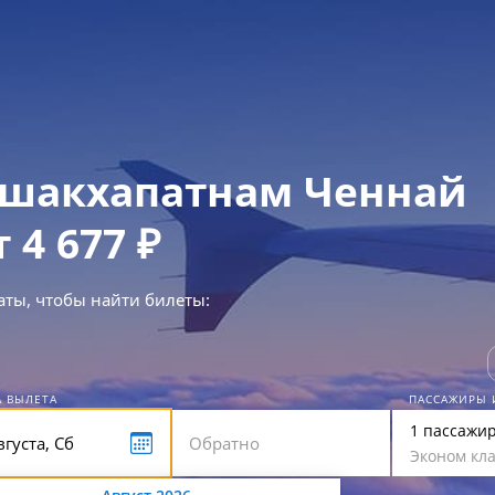
шакхапатнам Ченнай
т 4 677 ₽
аты, чтобы найти билеты:
А ВЫЛЕТА
ПАССАЖИРЫ 
1 пассажи
Эконом кла