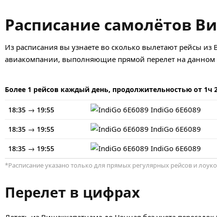
Расписание самолётов В
Из расписания вы узнаете во сколько вылетают рейсы из 
авиакомпании, выполняющие прямой перелет на данном н
Более 1 рейсов каждый день, продолжительностью от 1ч 
→
IndiGo
6E6089
18:35
19:55
→
IndiGo
6E6089
18:35
19:55
→
IndiGo
6E6089
18:35
19:55
*Расписание указано только для прямых регулярных рейсов и лоуко
Перелет в цифрах
Лететь из Вишакхапатнама до Ченная без учета пересадок