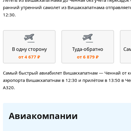
ранний утренний самолет из Вишакхапатнама отправляетс
12:30.
В одну сторону
Туда-обратно
Са
от 4 677 ₽
от 6 879 ₽
Самый быстрый авиабилет Вишакхапатнам — Ченнай от ком
аэропорта Вишакхапатнам в 12:30 и прилётом в 13:50 в Ч
A320.
Авиакомпании