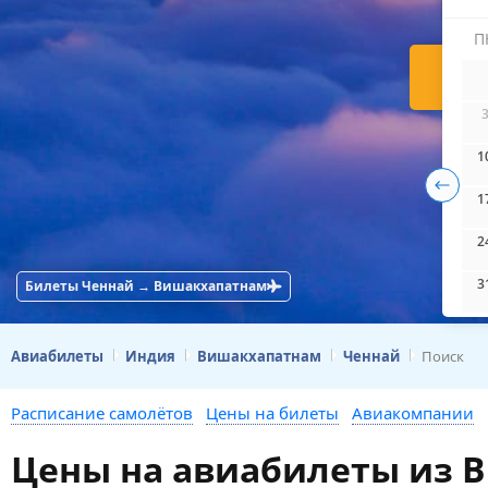
П
Н
1
1
2
3
Билеты Ченнай → Вишакхапатнам
Авиабилеты
Индия
Вишакхапатнам
Ченнай
Поиск
Расписание самолётов
Цены на билеты
Авиакомпании
Цены на авиабилеты из 