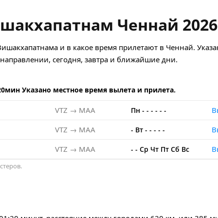
ишакхапатнам Ченнай 2026
Вишакхапатнама и в какое время прилетают в Ченнай. Указа
аправлении, сегодня, завтра и ближайшие дни.
20мин Указано местное время вылета и прилета.
VTZ → MAA
В
Пн
-
-
-
-
-
-
VTZ → MAA
В
-
Вт
-
-
-
-
-
VTZ → MAA
В
-
-
Ср
Чт
Пт
Сб
Вс
стеров.
 01:20 минут, расстояние между городами 620 км. или 385 