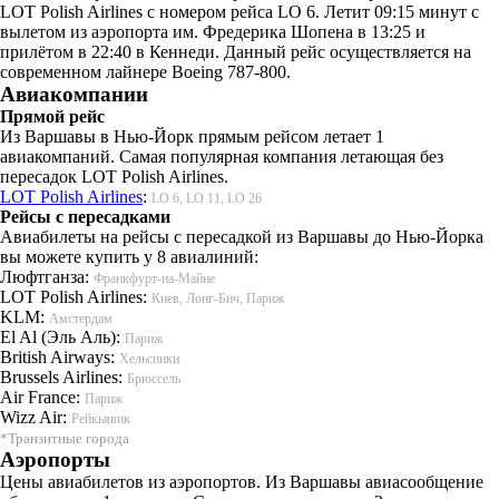
LOT Polish Airlines с номером рейса LO 6. Летит 09:15 минут с
вылетом из аэропорта им. Фредерика Шопена в 13:25 и
прилётом в 22:40 в Кеннеди. Данный рейс осуществляется на
современном лайнере Boeing 787-800.
Авиакомпании
Прямой рейс
Из Варшавы в Нью-Йорк прямым рейсом летает 1
авиакомпаний. Самая популярная компания летающая без
пересадок LOT Polish Airlines.
LOT Polish Airlines
:
LO 6, LO 11, LO 26
Рейсы с пересадками
Авиабилеты на рейсы с пересадкой из Варшавы до Нью-Йорка
вы можете купить у 8 авиалиний:
Люфтганза:
Франкфурт-на-Майне
LOT Polish Airlines:
Киев, Лонг-Бич, Париж
KLM:
Амстердам
El Al (Эль Аль):
Париж
British Airways:
Хельсинки
Brussels Airlines:
Брюссель
Air France:
Париж
Wizz Air:
Рейкьявик
*Транзитные города
Аэропорты
Цены авиабилетов из аэропортов. Из Варшавы авиасообщение