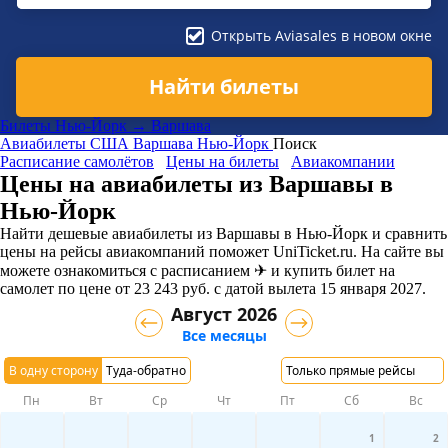
Открыть Aviasales в новом окне
Найти билеты
Билеты Нью-Йорк → Варшава
Авиабилеты
США
Варшава
Нью-Йорк
Поиск
Расписание самолётов
Цены на билеты
Авиакомпании
Цены на авиабилеты из Варшавы в
Нью-Йорк
Найти дешевые авиабилеты из Варшавы в Нью-Йорк и сравнить
цены на рейсы авиакомпаний поможет UniTicket.ru. На сайте вы
можете ознакомиться с расписанием ✈ и купить билет на
самолет
по цене
от
23 243
руб.
с датой вылета 15 января 2027.
Август 2026
Все месяцы
В одну сторону
Туда-обратно
Только прямые рейсы
Пн
Вт
Ср
Чт
Пт
Сб
Вс
1
2