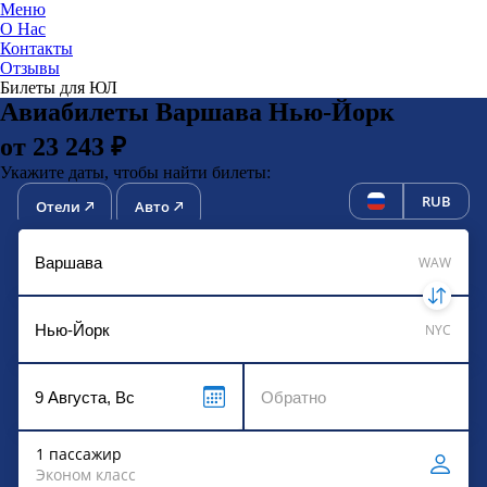
Меню
О Нас
Контакты
ЮниТи
Отзывы
Билеты для ЮЛ
Авиабилеты Варшава Нью-Йорк
от 23 243 ₽
Укажите даты, чтобы найти билеты:
RUB
Отели
Авто
WAW
NYC
1 пассажир
Эконом класс