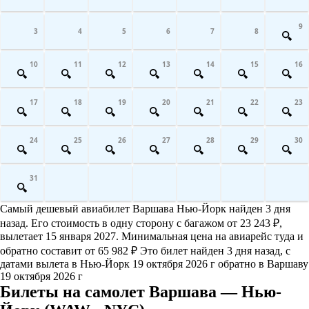
9
3
4
5
6
7
8
10
11
12
13
14
15
16
17
18
19
20
21
22
23
24
25
26
27
28
29
30
31
Самый дешевый авиабилет Варшава Нью-Йорк найден 3 дня
назад. Его стоимость в одну сторону с багажом от 23 243 ₽,
вылетает 15 января 2027. Минимальная цена на авиарейс туда и
обратно составит от 65 982 ₽ Это билет найден 3 дня назад, с
датами вылета в Нью-Йорк 19 октября 2026 г обратно в Варшаву
19 октября 2026 г
Билеты на самолет Варшава — Нью-