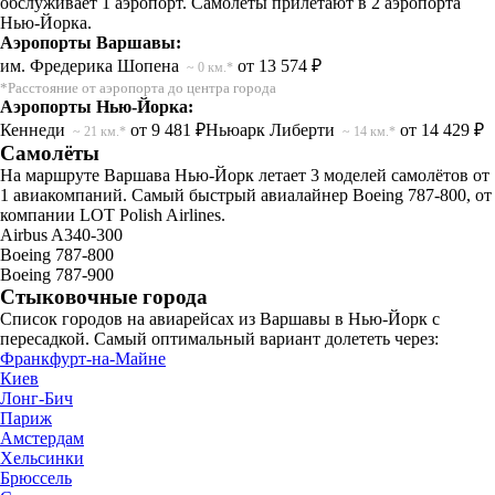
обслуживает 1 аэропорт. Самолеты прилетают в 2 аэропорта
Нью-Йорка.
Аэропорты Варшавы:
им. Фредерика Шопена
от 13 574 ₽
~ 0 км.*
*Расстояние от аэропорта до центра города
Аэропорты Нью-Йорка:
Кеннеди
от 9 481 ₽
Ньюарк Либерти
от 14 429 ₽
~ 21 км.*
~ 14 км.*
Самолёты
На маршруте Варшава Нью-Йорк летает 3 моделей самолётов от
1 авиакомпаний. Самый быстрый авиалайнер Boeing 787-800, от
компании LOT Polish Airlines.
Airbus A340-300
Boeing 787-800
Boeing 787-900
Стыковочные города
Список городов на авиарейсах из Варшавы в Нью-Йорк с
пересадкой. Самый оптимальный вариант долететь через:
Франкфурт-на-Майне
Киев
Лонг-Бич
Париж
Амстердам
Хельсинки
Брюссель