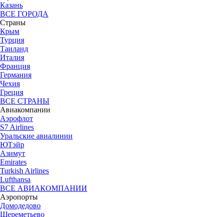
Казань
ВСЕ ГОРОДА
Страны
Крым
Турция
Таиланд
Италия
Франция
Германия
Чехия
Греция
ВСЕ СТРАНЫ
Авиакомпании
Аэрофлот
S7 Airlines
Уральские авиалинии
ЮТэйр
Азимут
Emirates
Turkish Airlines
Lufthansa
ВСЕ АВИАКОМПАНИИ
Аэропорты
Домодедово
Шереметьево