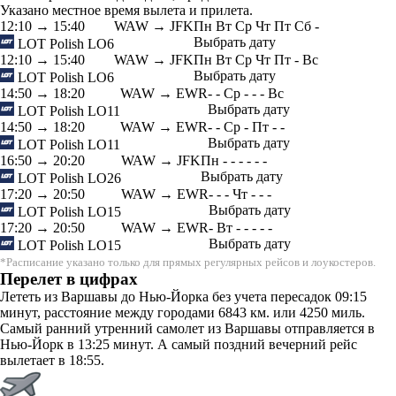
Указано местное время вылета и прилета.
12:10
→
15:40
WAW → JFK
Пн
Вт
Ср
Чт
Пт
Сб
-
Выбрать дату
LOT Polish
LO6
12:10
→
15:40
WAW → JFK
Пн
Вт
Ср
Чт
Пт
-
Вс
Выбрать дату
LOT Polish
LO6
14:50
→
18:20
WAW → EWR
-
-
Ср
-
-
-
Вс
Выбрать дату
LOT Polish
LO11
14:50
→
18:20
WAW → EWR
-
-
Ср
-
Пт
-
-
Выбрать дату
LOT Polish
LO11
16:50
→
20:20
WAW → JFK
Пн
-
-
-
-
-
-
Выбрать дату
LOT Polish
LO26
17:20
→
20:50
WAW → EWR
-
-
-
Чт
-
-
-
Выбрать дату
LOT Polish
LO15
17:20
→
20:50
WAW → EWR
-
Вт
-
-
-
-
-
Выбрать дату
LOT Polish
LO15
*Расписание указано только для прямых регулярных рейсов и лоукостеров.
Перелет в цифрах
Лететь из Варшавы до Нью-Йорка без учета пересадок 09:15
минут, расстояние между городами 6843 км. или 4250 миль.
Самый ранний утренний самолет из Варшавы отправляется в
Нью-Йорк в 13:25 минут. А самый поздний вечерний рейс
вылетает в 18:55.