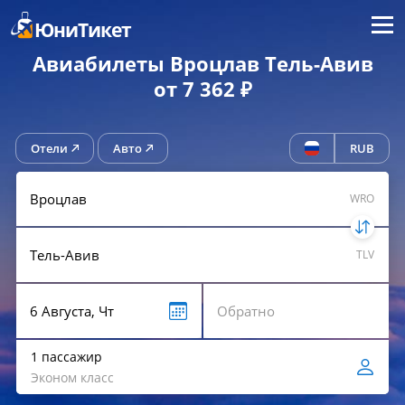
Меню
ЮниТикет
Авиабилеты Вроцлав Тель-Авив
от 7 362 ₽
Отели
Авто
RUB
WRO
TLV
1 пассажир
Эконом класс