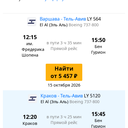
Варшава - Тель-Авив
LY 564
El Al (Эль Аль)
Boeing 737-800
12:15
15:50
в пути
3 ч 35 мин
им.
Бен
Прямой рейс
Фредерика
Гурион
Шопена
Найти
от 5 457 ₽
15 октября 2026
Краков - Тель-Авив
LY 5120
El Al (Эль Аль)
Boeing 737-800
15:45
12:20
в пути
3 ч 25 мин
Бен
Прямой рейс
Краков
Гурион