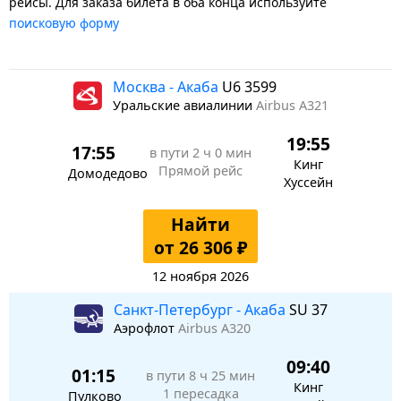
рейсы. Для заказа билета в оба конца используйте
поисковую форму
Москва - Акаба
U6 3599
Уральские авиалинии
Airbus A321
19:55
17:55
в пути
2 ч 0 мин
Кинг
Прямой рейс
Домодедово
Хуссейн
Найти
от 26 306 ₽
12 ноября 2026
Санкт-Петербург - Акаба
SU 37
Аэрофлот
Airbus A320
09:40
01:15
в пути
8 ч 25 мин
Кинг
1 пересадка
Пулково