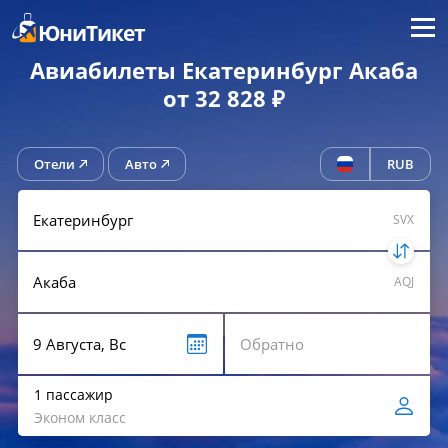
Меню
ЮниТикет
Авиабилеты Екатеринбург Акаба
от 32 828 ₽
Отели
Авто
RUB
SVX
AQJ
1 пассажир
Эконом класс